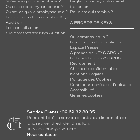
i
Qu’est-ce qu'un acouphène ?
Le glaucome : symptômes et
Qu'est-ce que l'hyperacousie ?
traitement
r
Qu’est-ce que la presbyacousie ?
Paupière qui tremble ?
e
Les services et les garanties Krys
.
Audition
A PROPOS DE KRYS
Les conseils d'un
Dimensions
audioprothésiste Krys Audition
de
Qui sommes-nous ?
Les preuves de la confiance
la
Espace Presse
monture
A propos de KRYS GROUP
La Fondation KRYS GROUP
Recrutement
Charte de confidentialité
Mentions Légales
9 mm
0 mm
Politique des Cookies
Conditions générales d'utilisation
Accessibilité
Gérer les cookies
 mm
 mm
Service Clients : 09 69 32 80 35
Pendant l'été, le service clients est disponible du
Détails
lundi au vendredi de 10h à 18h.
techniques
serviceclients@krys.com
Nous contacter
Genre