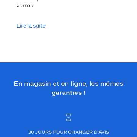
T
verres.
L
A
U
Lire la suite
R
E
N
T
,
c
o
u
l
e
En magasin et en ligne, les mêmes
u
garanties !
r
a
r
g
e
n
t
30 JOURS POUR CHANGER D’AVIS
b