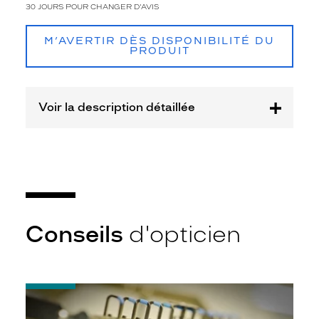
t
30 JOURS POUR CHANGER D'AVIS
e
n
M’AVERTIR DÈS DISPONIBILITÉ DU
u
PRODUIT
e
s
?
O
Voir la description détaillée
p
t
e
z
p
o
u
r
Conseils
d'opticien
c
e
t
t
e
-
p
Quel
a
indice