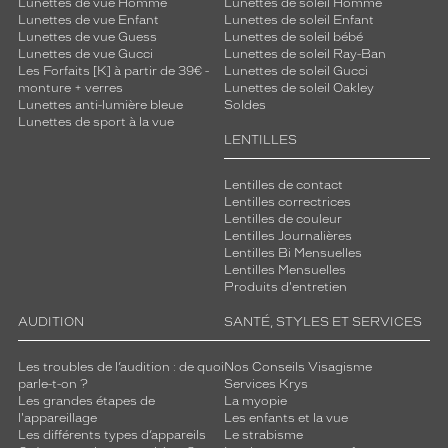
Lunettes de vue Homme
Lunettes de soleil Homme
s
Lunettes de vue Enfant
Lunettes de soleil Enfant
o
Lunettes de vue Guess
Lunettes de soleil bébé
n
Lunettes de vue Gucci
Lunettes de soleil Ray-Ban
Les Forfaits [K] à partir de 39€ -
Lunettes de soleil Gucci
t
monture + verres
Lunettes de soleil Oakley
r
Lunettes anti-lumière bleue
Soldes
é
Lunettes de sport à la vue
u
LENTILLES
n
i
Lentilles de contact
s
Lentilles correctrices
e
Lentilles de couleur
n
Lentilles Journalières
u
Lentilles Bi Mensuelles
Lentilles Mensuelles
n
Produits d'entretien
e
s
AUDITION
SANTÉ, STYLES ET SERVICES
e
u
Les troubles de l’audition : de quoi
Nos Conseils Visagisme
l
parle-t-on ?
Services Krys
e
Les grandes étapes de
La myopie
p
l'appareillage
Les enfants et la vue
a
Les différents types d’appareils
Le strabisme