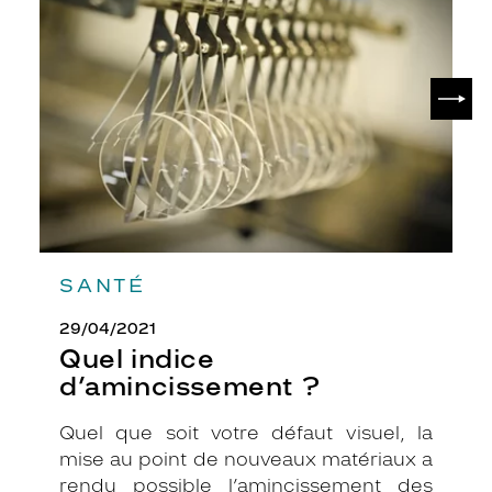
d’amincissement
i
?
r
e
d
SUIV
e
l
u
n
e
t
t
e
s
SANTÉ
r
o
29/04/2021
n
Quel indice
d
d’amincissement ?
e
S
Quel que soit votre défaut visuel, la
A
I
mise au point de nouveaux matériaux a
N
rendu possible l’amincissement des