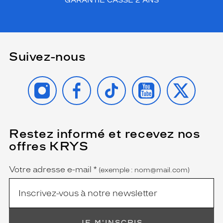
GARANTIE CASSE 2 ANS
r
:
i
n
t
Suivez-nous
e
m
p
INSTAGRAM
FACEBOOK
TIKTOK
YOUTUBE
X
o
r
e
l
l
Restez informé et recevez nos
(Ce
e
champ
offres KRYS
,
est
Name
obligatoire)
i
n
Votre adresse e-mail
*
(exemple : nom@mail.com)
d
é
m
o
d
JE M'INSCRIS