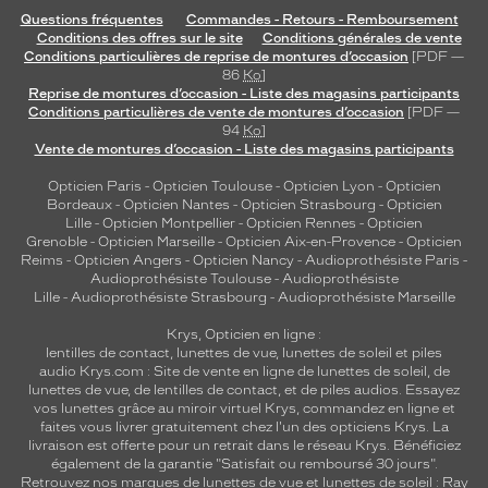
Questions fréquentes
Commandes - Retours - Remboursement
Mixte
Conditions des offres sur le site
Conditions générales de vente
Forme
Conditions particulières de reprise de montures d’occasion
[PDF —
de
86
Ko
]
Reprise de montures d’occasion - Liste des magasins participants
la
Conditions particulières de vente de montures d’occasion
[PDF —
monture
94
Ko
]
Vente de montures d’occasion - Liste des magasins participants
Ronde
Couleur
Opticien Paris
-
Opticien Toulouse
-
Opticien Lyon
-
Opticien
de
Bordeaux
-
Opticien Nantes
-
Opticien Strasbourg
-
Opticien
Lille
-
Opticien Montpellier
-
Opticien Rennes
-
Opticien
la
Grenoble
-
Opticien Marseille
-
Opticien Aix-en-Provence
-
Opticien
monture
Reims
-
Opticien Angers
-
Opticien Nancy
-
Audioprothésiste Paris
-
Audioprothésiste Toulouse
-
Audioprothésiste
002
Lille
-
Audioprothésiste Strasbourg
-
Audioprothésiste Marseille
Argent
Krys, Opticien en ligne :
Briilant
lentilles de contact
,
lunettes de vue
,
lunettes de soleil
et
piles
Polarisant
audio
Krys.com : Site de vente en ligne de lunettes de soleil, de
lunettes de vue, de
lentilles de contact
, et de piles audios. Essayez
Non
vos lunettes grâce au miroir virtuel Krys, commandez en ligne et
Type
faites vous livrer gratuitement chez l'un des opticiens Krys. La
de
livraison est offerte pour un retrait dans le réseau Krys. Bénéficiez
également de la garantie "Satisfait ou remboursé 30 jours".
verres
Retrouvez nos marques de lunettes de vue et
lunettes de soleil : Ray