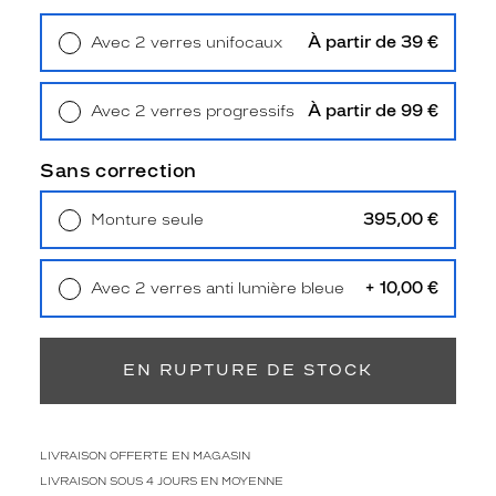
a
c
À partir de 39 €
Avec 2 verres unifocaux
c
Retrait en magasin
Offert
o
r
À partir de 99 €
Avec 2 verres progressifs
d
Retrait en magasin
Offert
e
r
Sans correction
a
a
395,00 €
Monture seule
v
Livraison à domicile
5,90 €
e
Retrait en magasin
Offert
c
+ 10,00 €
Avec 2 verres anti lumière bleue
t
Retrait en magasin
Offert
o
u
t
EN RUPTURE DE STOCK
e
s
v
o
LIVRAISON OFFERTE EN MAGASIN
s
LIVRAISON SOUS 4 JOURS EN MOYENNE