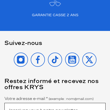
GARANTIE CASSE 2 ANS
Suivez-nous
INSTAGRAM
FACEBOOK
TIKTOK
YOUTUBE
X
Restez informé et recevez nos
(Ce
champ
offres KRYS
est
Name
obligatoire)
Votre adresse e-mail
*
(exemple : nom@mail.com)