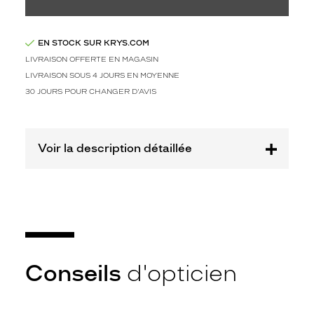
Kering
Eyewear
Marque
EN STOCK SUR KRYS.COM
Saint
LIVRAISON OFFERTE EN MAGASIN
Laurent
LIVRAISON SOUS 4 JOURS EN MOYENNE
30 JOURS POUR CHANGER D'AVIS
Voir la description détaillée
Conseils
d'opticien