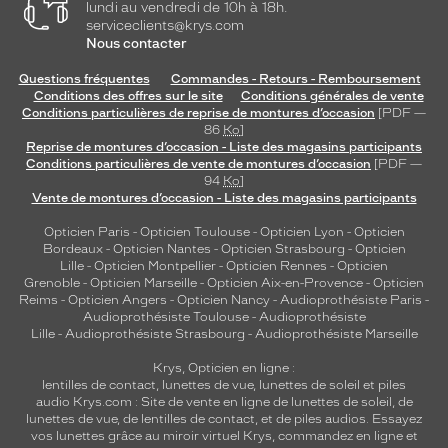
lundi au vendredi de 10h à 18h.
serviceclients@krys.com
Nous contacter
Questions fréquentes
Commandes - Retours - Remboursement
Conditions des offres sur le site
Conditions générales de vente
Conditions particulières de reprise de montures d’occasion
[PDF —
86
Ko
]
Reprise de montures d’occasion - Liste des magasins participants
Conditions particulières de vente de montures d’occasion
[PDF —
94
Ko
]
Vente de montures d’occasion - Liste des magasins participants
Opticien Paris
-
Opticien Toulouse
-
Opticien Lyon
-
Opticien
Bordeaux
-
Opticien Nantes
-
Opticien Strasbourg
-
Opticien
Lille
-
Opticien Montpellier
-
Opticien Rennes
-
Opticien
Grenoble
-
Opticien Marseille
-
Opticien Aix-en-Provence
-
Opticien
Reims
-
Opticien Angers
-
Opticien Nancy
-
Audioprothésiste Paris
-
Audioprothésiste Toulouse
-
Audioprothésiste
Lille
-
Audioprothésiste Strasbourg
-
Audioprothésiste Marseille
Krys, Opticien en ligne :
lentilles de contact
,
lunettes de vue
,
lunettes de soleil
et
piles
audio
Krys.com : Site de vente en ligne de lunettes de soleil, de
lunettes de vue, de
lentilles de contact
, et de piles audios. Essayez
vos lunettes grâce au miroir virtuel Krys, commandez en ligne et