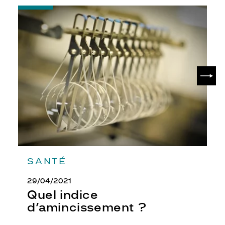
-
Quel
indice
d’amincissement
?
SUIV
SANTÉ
29/04/2021
Quel indice
d’amincissement ?