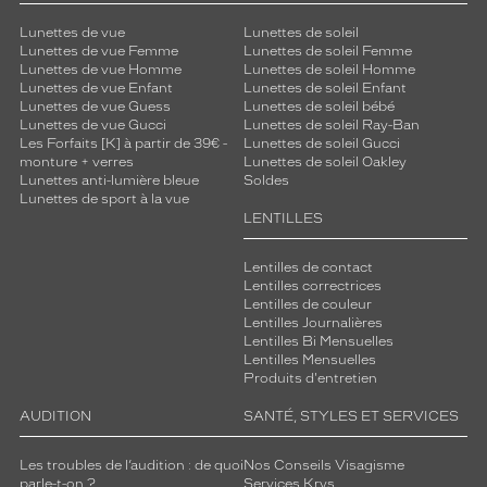
Lunettes de vue
Lunettes de soleil
Lunettes de vue Femme
Lunettes de soleil Femme
Lunettes de vue Homme
Lunettes de soleil Homme
Lunettes de vue Enfant
Lunettes de soleil Enfant
Lunettes de vue Guess
Lunettes de soleil bébé
Lunettes de vue Gucci
Lunettes de soleil Ray-Ban
Les Forfaits [K] à partir de 39€ -
Lunettes de soleil Gucci
monture + verres
Lunettes de soleil Oakley
Lunettes anti-lumière bleue
Soldes
Lunettes de sport à la vue
LENTILLES
Lentilles de contact
Lentilles correctrices
Lentilles de couleur
Lentilles Journalières
Lentilles Bi Mensuelles
Lentilles Mensuelles
Produits d'entretien
AUDITION
SANTÉ, STYLES ET SERVICES
Les troubles de l’audition : de quoi
Nos Conseils Visagisme
parle-t-on ?
Services Krys