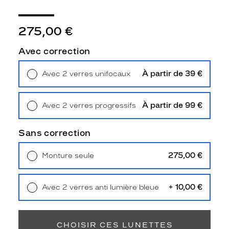
Unifocaux
Type
de
275,00 €
montage
Avec correction
Cerclé
Taille
À partir de 39 €
Avec 2 verres unifocaux
de
Retrait en magasin
Offert
monture
S
À partir de 99 €
Avec 2 verres progressifs
Afficher
Retrait en magasin
Offert
la
Sans correction
mention
Prix
275,00 €
Monture seule
web
Livraison à domicile
5,90 €
Retrait en magasin
Offert
Non
Matière
+ 10,00 €
Avec 2 verres anti lumière bleue
Retrait en magasin
Offert
Plastique
Fournisseur
CHOISIR CES LUNETTES