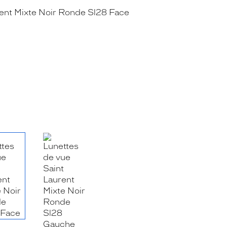
RE_FACEBOOK_TITLE
.SHARE_TWITTER_TITLE