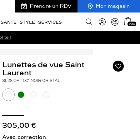
Prendre un RDV
Mon magasin
Mon
Afficher
SANTÉ
STYLE
SERVICES
vide
panie
la
recherche
fite !
Lunettes de vue Saint
Ajouter
à
Laurent
ma
SL28 OPT 001 NOIR CRISTAL
liste
d’envies
305,00 €
ivant
Avec correction