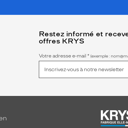
(Ce
Restez informé et recev
champ
offres KRYS
est
Name
obligatoire)
Votre adresse e-mail
*
(exemple : nom@ma
ien