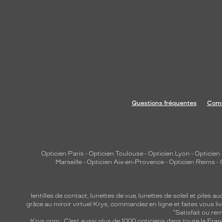
Questions fréquentes
Comm
Opticien Paris
-
Opticien Toulouse
-
Opticien Lyon
-
Opticien
Marseille
-
Opticien Aix-en-Provence
-
Opticien Reims
-
lentilles de contact
,
lunettes de vue
,
lunettes de soleil
et
piles au
grâce au miroir virtuel Krys, commandez en ligne et faites vous liv
"Satisfait ou r
Krys.com : C’est aussi plus de 1000 opticiens dans toute la Fra