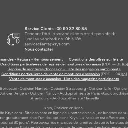
Service Clients : 09 69 32 80 35
Pendant l'été, le service clients est disponible du
lundi au vendredi de 10h à 18h.
serviceclients@krys.com
Nous contacter
andes - Retours - Remboursement
Conditions des offres sur le site
Conditions particulières de reprise de montures d’occasion
[PDF — 86
Ko
]
Reprise de montures d’occasion - Liste des magasins participants
Conditions particulières de vente de montures d’occasion
[PDF — 94
Ko
]
Vente de montures d’occasion - Liste des magasins participants
 Bordeaux
-
Opticien Nantes
-
Opticien Strasbourg
-
Opticien Lille
-
Opticien
Opticien Angers
-
Opticien Nancy
-
Audioprothésiste Paris
-
Audioprothési
Strasbourg
-
Audioprothésiste Marseille
Krys, Opticien en ligne :
dio
Krys.com : Site de vente en ligne de lunettes de soleil, de lunettes de vu
rer gratuitement chez l'un des opticiens Krys. La livraison est offerte pour
emboursé 30 jours". Retrouvez nos marques de lunettes de vue et
lunettes d
nce.
Trouvez l’opticien Krys le plus proche de chez vous
. Les lunettes/lenti