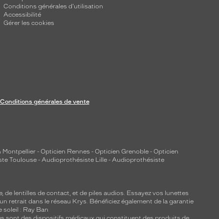
Conditions générales d'utilisation
Accessibilité
Gérer les cookies
Conditions générales de vente
 Montpellier
-
Opticien Rennes
-
Opticien Grenoble
-
Opticien
ste Toulouse
-
Audioprothésiste Lille
-
Audioprothésiste
e, de
lentilles de contact
, et de piles audios. Essayez vos lunettes
 un retrait dans le réseau Krys. Bénéficiez également de la garantie
e soleil : Ray Ban
lles sont des dispositifs médicaux qui constituent des produits de