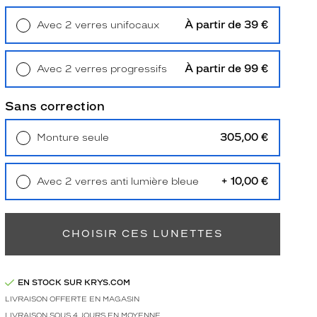
À partir de 39 €
Avec 2 verres unifocaux
Retrait en magasin
Offert
À partir de 99 €
Avec 2 verres progressifs
Retrait en magasin
Offert
Sans correction
305,00 €
Monture seule
Livraison à domicile
5,90 €
Retrait en magasin
Offert
+ 10,00 €
Avec 2 verres anti lumière bleue
Retrait en magasin
Offert
CHOISIR CES LUNETTES
EN STOCK SUR KRYS.COM
LIVRAISON OFFERTE EN MAGASIN
LIVRAISON SOUS 4 JOURS EN MOYENNE