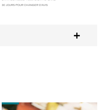
30 JOURS POUR CHANGER D'AVIS
-
Bien