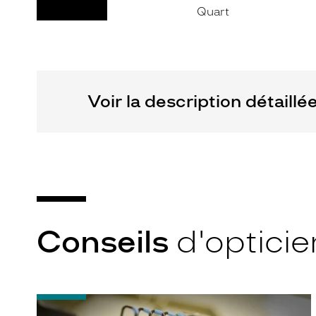
Saint
Kering
Laurent
Eyewear
Voir la description détaillé
Conseils
d'opticie
-
Quel