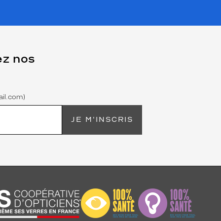
ez nos
il.com)
JE M'INSCRIS