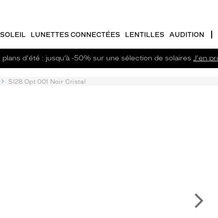
SOLEIL
LUNETTES CONNECTÉES
LENTILLES
AUDITION
plans d'été : jusqu’à -50% sur une sélection de solaires
J'en pro
Sl28 Opt 001 Noir Cristal
Su