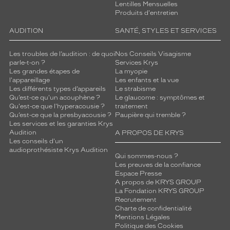
Lentilles Mensuelles
a
Produits d'entretien
r
f
AUDITION
SANTÉ, STYLES ET SERVICES
a
i
Les troubles de l’audition : de quoi
Nos Conseils Visagisme
t
parle-t-on ?
Services Krys
p
Les grandes étapes de
La myopie
o
l'appareillage
Les enfants et la vue
u
Les différents types d’appareils
Le strabisme
Qu’est-ce qu'un acouphène ?
Le glaucome : symptômes et
r
Qu'est-ce que l'hyperacousie ?
traitement
c
Qu’est-ce que la presbyacousie ?
Paupière qui tremble ?
e
Les services et les garanties Krys
u
Audition
A PROPOS DE KRYS
x
Les conseils d'un
q
audioprothésiste Krys Audition
Qui sommes-nous ?
u
Les preuves de la confiance
i
Espace Presse
r
A propos de KRYS GROUP
e
La Fondation KRYS GROUP
Recrutement
c
Charte de confidentialité
h
Mentions Légales
e
Politique des Cookies