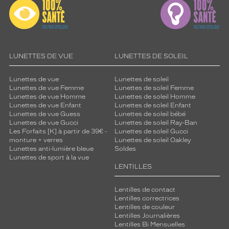
o
t
r
e
r
e
LUNETTES DE VUE
LUNETTES DE SOLEIL
g
a
Lunettes de vue
Lunettes de soleil
r
Lunettes de vue Femme
Lunettes de soleil Femme
d
Lunettes de vue Homme
Lunettes de soleil Homme
.
Lunettes de vue Enfant
Lunettes de soleil Enfant
C
Lunettes de vue Guess
Lunettes de soleil bébé
e
Lunettes de vue Gucci
Lunettes de soleil Ray-Ban
Les Forfaits [K] à partir de 39€ -
Lunettes de soleil Gucci
m
monture + verres
Lunettes de soleil Oakley
o
Lunettes anti-lumière bleue
Soldes
d
Lunettes de sport à la vue
è
LENTILLES
l
e
Lentilles de contact
e
Lentilles correctrices
s
Lentilles de couleur
t
Lentilles Journalières
Lentilles Bi Mensuelles
p