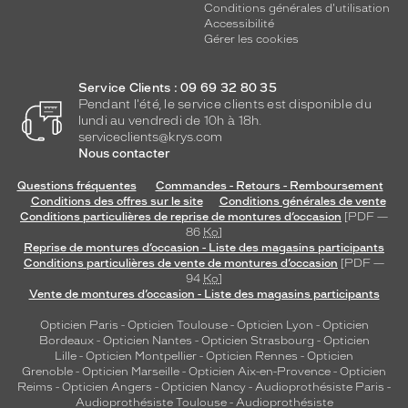
r
Conditions générales d'utilisation
c
Accessibilité
Gérer les cookies
h
e
n
Service Clients : 09 69 32 80 35
t
Pendant l'été, le service clients est disponible du
u
lundi au vendredi de 10h à 18h.
n
serviceclients@krys.com
e
Nous contacter
m
o
Questions fréquentes
Commandes - Retours - Remboursement
Conditions des offres sur le site
Conditions générales de vente
n
Conditions particulières de reprise de montures d’occasion
[PDF —
t
86
Ko
]
u
Reprise de montures d’occasion - Liste des magasins participants
r
Conditions particulières de vente de montures d’occasion
[PDF —
e
94
Ko
]
Vente de montures d’occasion - Liste des magasins participants
d
e
Opticien Paris
-
Opticien Toulouse
-
Opticien Lyon
-
Opticien
c
Bordeaux
-
Opticien Nantes
-
Opticien Strasbourg
-
Opticien
a
Lille
-
Opticien Montpellier
-
Opticien Rennes
-
Opticien
r
Grenoble
-
Opticien Marseille
-
Opticien Aix-en-Provence
-
Opticien
a
Reims
-
Opticien Angers
-
Opticien Nancy
-
Audioprothésiste Paris
-
Audioprothésiste Toulouse
-
Audioprothésiste
c