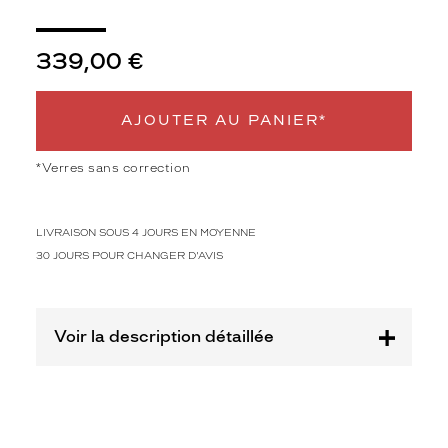
e
s
i
339,00 €
l
h
o
AJOUTER AU PANIER*
u
e
t
*Verres sans correction
t
e
r
LIVRAISON SOUS 4 JOURS EN MOYENNE
o
30 JOURS POUR CHANGER D'AVIS
n
d
e
o
Voir la description détaillée
r
i
g
i
n