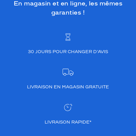
c
En magasin et en ligne, les mêmes
e
garanties !
S
a
i
n
t
L
a
30 JOURS POUR CHANGER D’AVIS
u
r
e
n
t
a
LIVRAISON EN MAGASIN GRATUITE
p
p
o
r
t
LIVRAISON RAPIDE*
e
u
n