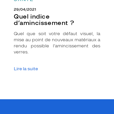
l
t
29/04/2021
r
Quel indice
a
d’amincissement ?
n
s
Quel que soit votre défaut visuel, la
l
u
mise au point de nouveaux matériaux a
c
rendu possible l’amincissement des
i
verres.
d
e
.
Lire la suite
L
a
r
é
f
é
r
e
n