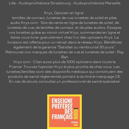
Lille
-
Audioprothésiste Strasbourg
-
Audioprothésiste Marseille
t
è
Krys, Opticien en ligne :
r
lentilles de contact
,
lunettes de vue
,
lunettes de soleil
et
piles
e
audio
Krys.com : Site de vente en ligne de lunettes de soleil, de
,
lunettes de vue, de
lentilles de contact
, et de piles audios. Essayez
vos lunettes grâce au miroir virtuel Krys, commandez en ligne et
m
faites vous livrer gratuitement chez l'un des opticiens Krys. La
ê
livraison est offerte pour un retrait dans le réseau Krys. Bénéficiez
l
également de la garantie "Satisfait ou remboursé 30 jours".
a
Retrouvez nos marques de lunettes de vue et
lunettes de soleil : Ray
n
Ban
Krys.com : C’est aussi plus de 1000 opticiens dans toute la
t
France.
Trouvez l’opticien Krys le plus proche de chez vous
. Les
s
lunettes/lentilles sont des dispositifs médicaux qui constituent des
a
produits de santé réglementés portant à ce titre le marquage CE.
v
En cas de doute, consultez un professionnel de santé spécialisé.
o
i
r
-
f
a
i
r