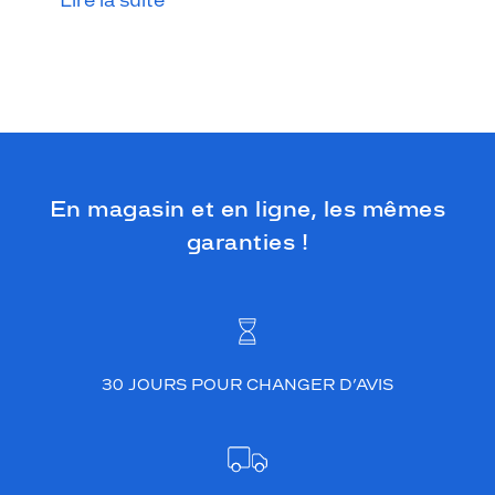
Lire la suite
l
l
e
s
q
u
e
v
o
u
En magasin et en ligne, les mêmes
s
garanties !
r
e
c
h
e
r
c
30 JOURS POUR CHANGER D’AVIS
h
e
z
.
A