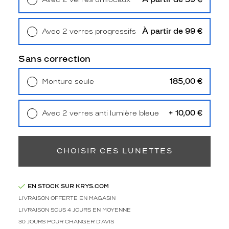
e
Retrait en magasin
Offert
s
S
À partir de 99 €
Avec 2 verres progressifs
a
Retrait en magasin
Offert
n
d
Sans correction
r
o
185,00 €
Monture seule
e
Livraison à domicile
5,90 €
t
Retrait en magasin
Offert
l
+ 10,00 €
Avec 2 verres anti lumière bleue
e
Retrait en magasin
Offert
u
r
m
CHOISIR CES LUNETTES
o
n
t
EN STOCK SUR KRYS.COM
u
r
LIVRAISON OFFERTE EN MAGASIN
e
LIVRAISON SOUS 4 JOURS EN MOYENNE
p
30 JOURS POUR CHANGER D'AVIS