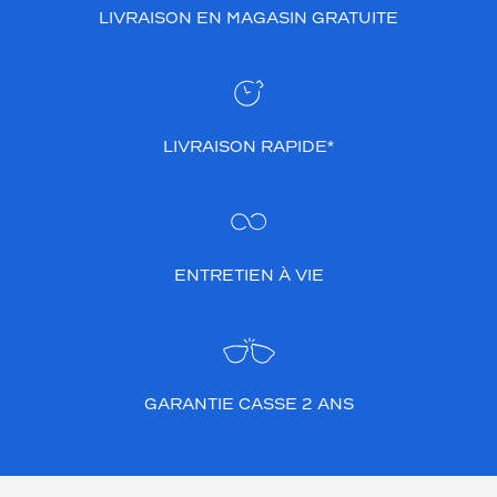
LIVRAISON EN MAGASIN GRATUITE
l
l
i
a
n
t
LIVRAISON RAPIDE*
m
o
d
e
r
n
ENTRETIEN À VIE
i
t
é
e
t
r
GARANTIE CASSE 2 ANS
a
f
f
i