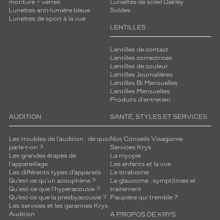
monture + verres
Lunettes de soleil Oakley
s
Lunettes anti-lumière bleue
Soldes
p
Lunettes de sport à la vue
e
LENTILLES
c
t
Lentilles de contact
l
Lentilles correctrices
u
Lentilles de couleur
x
Lentilles Journalières
Lentilles Bi Mensuelles
u
Lentilles Mensuelles
e
Produits d'entretien
u
x
AUDITION
SANTÉ, STYLES ET SERVICES
,
t
Les troubles de l’audition : de quoi
Nos Conseils Visagisme
a
parle-t-on ?
Services Krys
n
Les grandes étapes de
La myopie
d
l'appareillage
Les enfants et la vue
Les différents types d’appareils
Le strabisme
i
Qu’est-ce qu'un acouphène ?
Le glaucome : symptômes et
s
Qu'est-ce que l'hyperacousie ?
traitement
q
Qu’est-ce que la presbyacousie ?
Paupière qui tremble ?
u
Les services et les garanties Krys
e
Audition
A PROPOS DE KRYS