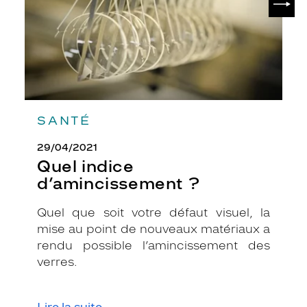
e
r
t
f
o
n
c
é
b
SANTÉ
r
i
29/04/2021
l
Quel indice
l
d’amincissement ?
a
n
Quel que soit votre défaut visuel, la
t
mise au point de nouveaux matériaux a
s
o
rendu possible l’amincissement des
n
verres.
t
c
e