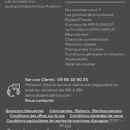
l
Les conseils d'un
audioprothésiste Krys Audition
e
Qui sommes-nous ?
s
Les preuves de la confiance
m
Espace Presse
a
A propos de KRYS GROUP
La Fondation KRYS GROUP
n
Recrutement
c
Charte de confidentialité
h
Mentions Légales
o
Politique des Cookies
n
Conditions générales d'utilisation
s
Accessibilité
Gérer les cookies
a
s
s
Service Clients : 09 69 32 80 35
o
Pendant l'été, le service clients est disponible du
r
lundi au vendredi de 10h à 18h.
t
serviceclients@krys.com
i
Nous contacter
s
Questions fréquentes
Commandes - Retours - Remboursement
a
Conditions des offres sur le site
Conditions générales de vente
u
Conditions particulières de reprise de montures d’occasion
[PDF —
x
86
Ko
]
c