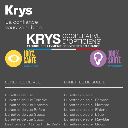
e
s
e
t
La confiance
s
vous va si bien
t
r
i
é
e
s
a
p
p
o
LUNETTES DE VUE
LUNETTES DE SOLEIL
r
t
Lunettes de vue
Lunettes de soleil
e
Lunettes de vue Femme
Lunettes de soleil Femme
n
Lunettes de vue Homme
Lunettes de soleil Homme
t
Lunettes de vue Enfant
Lunettes de soleil Enfant
u
Lunettes de vue Guess
Lunettes de soleil bébé
Lunettes de vue Gucci
Lunettes de soleil Ray-Ban
n
Les Forfaits [K] à partir de 39€ -
Lunettes de soleil Gucci
a