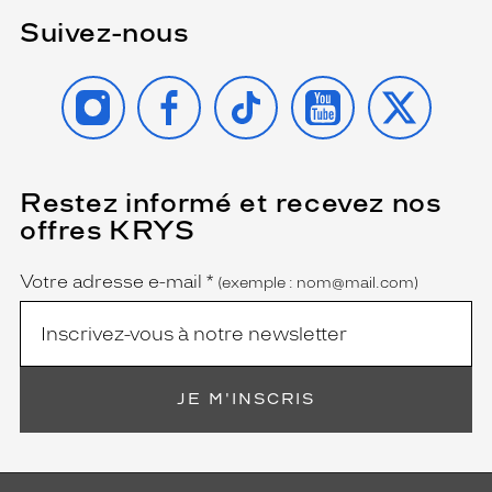
n
Suivez-nous
e
m
e
INSTAGRAM
FACEBOOK
TIKTOK
YOUTUBE
X
n
t
,
s
e
Restez informé et recevez nos
(Ce
s
champ
offres KRYS
est
b
Name
obligatoire)
r
a
Votre adresse e-mail
*
(exemple : nom@mail.com)
n
c
h
e
s
JE M'INSCRIS
d
o
r
é