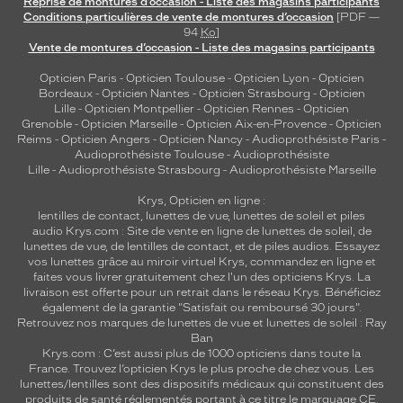
Reprise de montures d’occasion - Liste des magasins participants
e
Conditions particulières de vente de montures d’occasion
[PDF —
r
94
Ko
]
Vente de montures d’occasion - Liste des magasins participants
c
l
Opticien Paris
-
Opticien Toulouse
-
Opticien Lyon
-
Opticien
e
Bordeaux
-
Opticien Nantes
-
Opticien Strasbourg
-
Opticien
s
Lille
-
Opticien Montpellier
-
Opticien Rennes
-
Opticien
r
Grenoble
-
Opticien Marseille
-
Opticien Aix-en-Provence
-
Opticien
Reims
-
Opticien Angers
-
Opticien Nancy
-
Audioprothésiste Paris
-
e
Audioprothésiste Toulouse
-
Audioprothésiste
n
Lille
-
Audioprothésiste Strasbourg
-
Audioprothésiste Marseille
f
o
Krys, Opticien en ligne :
r
lentilles de contact
,
lunettes de vue
,
lunettes de soleil
et
piles
c
audio
Krys.com : Site de vente en ligne de lunettes de soleil, de
lunettes de vue, de
lentilles de contact
, et de piles audios. Essayez
e
vos lunettes grâce au miroir virtuel Krys, commandez en ligne et
n
faites vous livrer gratuitement chez l'un des opticiens Krys. La
t
livraison est offerte pour un retrait dans le réseau Krys. Bénéficiez
l
également de la garantie "Satisfait ou remboursé 30 jours".
'
Retrouvez nos marques de lunettes de vue et
lunettes de soleil : Ray
é
Ban
Krys.com : C’est aussi plus de 1000 opticiens dans toute la
l
France.
Trouvez l’opticien Krys le plus proche de chez vous
. Les
é
lunettes/lentilles sont des dispositifs médicaux qui constituent des
g
produits de santé réglementés portant à ce titre le marquage CE.