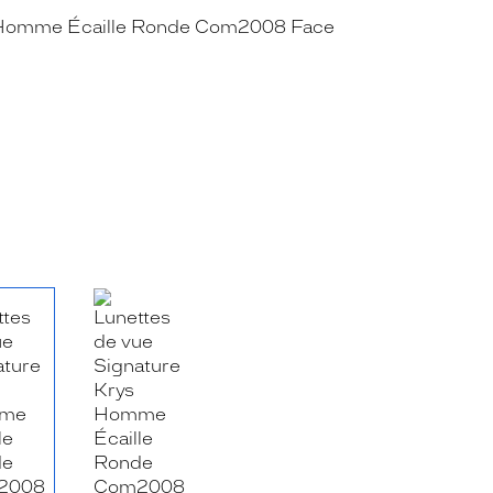
RE_FACEBOOK_TITLE
.SHARE_TWITTER_TITLE