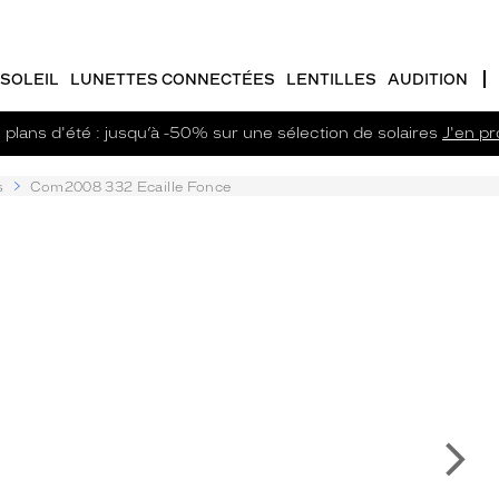
SOLEIL
LUNETTES CONNECTÉES
LENTILLES
AUDITION
plans d'été : jusqu’à -50% sur une sélection de solaires
J'en pro
s
Com2008 332 Ecaille Fonce
Su