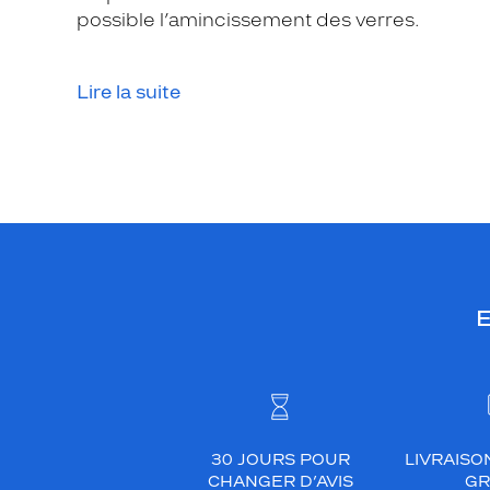
e
possible l’amincissement des verres.
m
o
n
Lire la suite
t
u
r
e
s
e
r
a
E
l
'
a
l
l
i
30 JOURS POUR
LIVRAISO
é
CHANGER D’AVIS
GR