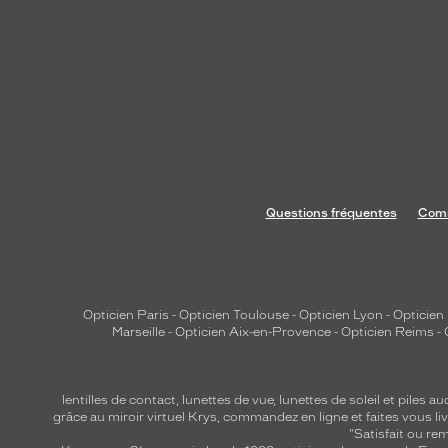
a
n
t
d
è
s
l
o
r
Questions fréquentes
Comm
s
d
e
v
Opticien Paris
-
Opticien Toulouse
-
Opticien Lyon
-
Opticien
o
Marseille
-
Opticien Aix-en-Provence
-
Opticien Reims
-
i
r
q
lentilles de contact
,
lunettes de vue
,
lunettes de soleil
et
piles au
u
grâce au miroir virtuel Krys, commandez en ligne et faites vous liv
"Satisfait ou r
e