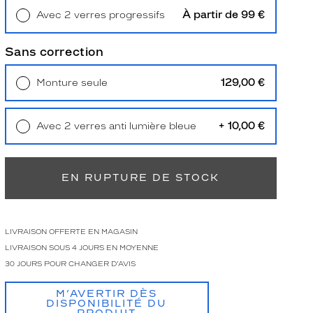
À partir de 99 €
Avec 2 verres progressifs
Retrait en magasin
Offert
Sans correction
129,00 €
Monture seule
Livraison à domicile
5,90 €
Retrait en magasin
Offert
+ 10,00 €
Avec 2 verres anti lumière bleue
Retrait en magasin
Offert
EN RUPTURE DE STOCK
LIVRAISON OFFERTE EN MAGASIN
LIVRAISON SOUS 4 JOURS EN MOYENNE
30 JOURS POUR CHANGER D'AVIS
M’AVERTIR DÈS
DISPONIBILITÉ DU