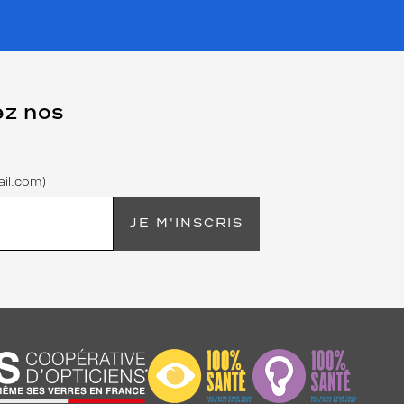
ez nos
il.com)
JE M'INSCRIS