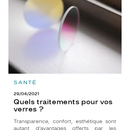
Quels
traitements
pour
vos
verres
?
SANTÉ
29/04/2021
Quels traitements pour vos
verres ?
Transparence, confort, esthétique sont
autant d’avantages offerts par les