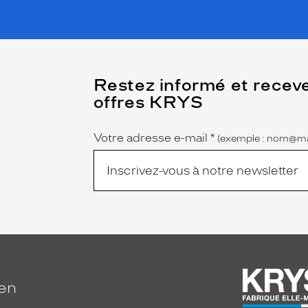
(Ce
Restez informé et recev
champ
offres KRYS
est
Name
obligatoire)
Votre adresse e-mail
*
(exemple : nom@ma
ien