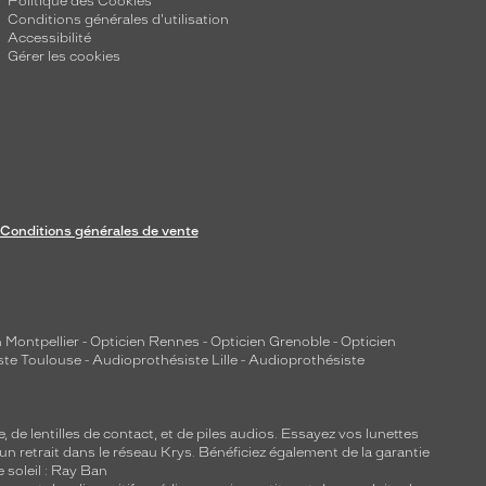
Politique des Cookies
Conditions générales d'utilisation
Accessibilité
Gérer les cookies
Conditions générales de vente
 Montpellier
-
Opticien Rennes
-
Opticien Grenoble
-
Opticien
ste Toulouse
-
Audioprothésiste Lille
-
Audioprothésiste
e, de
lentilles de contact
, et de piles audios. Essayez vos lunettes
 un retrait dans le réseau Krys. Bénéficiez également de la garantie
e soleil : Ray Ban