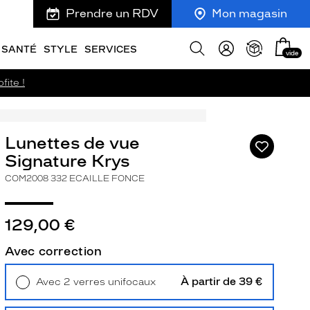
Prendre un RDV
Mon magasin
Mon
Afficher
SANTÉ
STYLE
SERVICES
vide
panie
la
recherche
fite !
Lunettes de vue
Ajouter
à
Signature Krys
ma
COM2008 332 ECAILLE FONCE
liste
d’envies
129,00 €
Avec correction
ivant
À partir de 39 €
Avec 2 verres unifocaux
Retrait en magasin
Offert