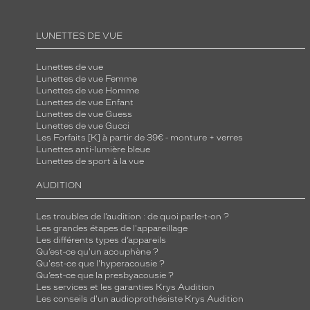
e
c
LUNETTES DE VUE
h
i
Lunettes de vue
Lunettes de vue Femme
c
Lunettes de vue Homme
s
Lunettes de vue Enfant
.
Lunettes de vue Guess
Lunettes de vue Gucci
R
Les Forfaits [K] à partir de 39€ - monture + verres
i
Lunettes anti-lumière bleue
Lunettes de sport à la vue
e
n
AUDITION
d
'
Les troubles de l’audition : de quoi parle-t-on ?
Les grandes étapes de l'appareillage
é
Les différents types d’appareils
t
Qu’est-ce qu'un acouphène ?
o
Qu'est-ce que l'hyperacousie ?
Qu’est-ce que la presbyacousie ?
n
Les services et les garanties Krys Audition
n
Les conseils d'un audioprothésiste Krys Audition