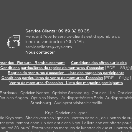
Service Clients : 09 69 32 80 35
Pendant l'été, le service clients est disponible du
lundi au vendredi de 10h à 18h.
serviceclients@krys.com
Nous contacter
andes - Retours - Remboursement
Conditions des offres sur le site
Conditions particulières de reprise de montures d’occasion
[PDF — 86
Ko
]
Reprise de montures d’occasion - Liste des magasins participants
Conditions particulières de vente de montures d’occasion
[PDF — 94
Ko
]
Vente de montures d’occasion - Liste des magasins participants
 Bordeaux
-
Opticien Nantes
-
Opticien Strasbourg
-
Opticien Lille
-
Opticien
Opticien Angers
-
Opticien Nancy
-
Audioprothésiste Paris
-
Audioprothési
Strasbourg
-
Audioprothésiste Marseille
Krys, Opticien en ligne :
dio
Krys.com : Site de vente en ligne de lunettes de soleil, de lunettes de vu
rer gratuitement chez l'un des opticiens Krys. La livraison est offerte pour
emboursé 30 jours". Retrouvez nos marques de lunettes de vue et
lunettes d