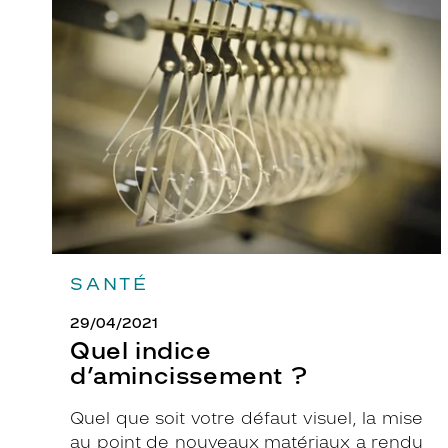
Quel
indice
i
d’amincissement
o
?
n
s
.
E
l
é
g
a
n
SANTÉ
t
e
29/04/2021
,
Quel indice
c
d’amincissement ?
e
t
Quel que soit votre défaut visuel, la mise
t
au point de nouveaux matériaux a rendu