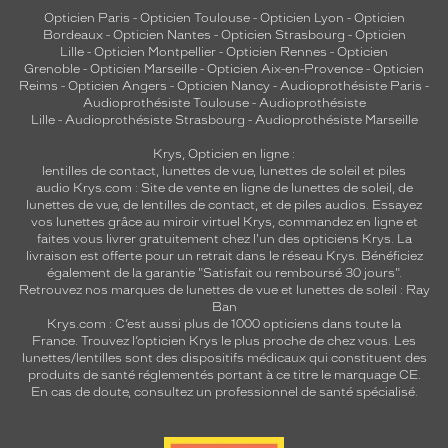
Opticien Paris
-
Opticien Toulouse
-
Opticien Lyon
-
Opticien
Bordeaux
-
Opticien Nantes
-
Opticien Strasbourg
-
Opticien
Lille
-
Opticien Montpellier
-
Opticien Rennes
-
Opticien
Grenoble
-
Opticien Marseille
-
Opticien Aix-en-Provence
-
Opticien
Reims
-
Opticien Angers
-
Opticien Nancy
-
Audioprothésiste Paris
-
Audioprothésiste Toulouse
-
Audioprothésiste
Lille
-
Audioprothésiste Strasbourg
-
Audioprothésiste Marseille
Krys, Opticien en ligne :
lentilles de contact
,
lunettes de vue
,
lunettes de soleil
et
piles
audio
Krys.com : Site de vente en ligne de lunettes de soleil, de
lunettes de vue, de
lentilles de contact
, et de piles audios. Essayez
vos lunettes grâce au miroir virtuel Krys, commandez en ligne et
faites vous livrer gratuitement chez l'un des opticiens Krys. La
livraison est offerte pour un retrait dans le réseau Krys. Bénéficiez
également de la garantie "Satisfait ou remboursé 30 jours".
Retrouvez nos marques de lunettes de vue et
lunettes de soleil : Ray
Ban
Krys.com : C’est aussi plus de 1000 opticiens dans toute la
France.
Trouvez l’opticien Krys le plus proche de chez vous
. Les
lunettes/lentilles sont des dispositifs médicaux qui constituent des
produits de santé réglementés portant à ce titre le marquage CE.
En cas de doute, consultez un professionnel de santé spécialisé.