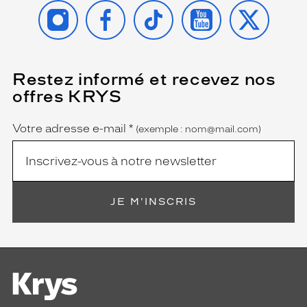
INSTAGRAM
FACEBOOK
TIKTOK
YOUTUBE
X
Pantos
Couleur
de
la
monture
Restez informé et recevez nos
(Ce
champ
offres KRYS
est
Name
534
obligatoire)
Bleu
Fonce
Votre adresse e-mail
*
(exemple : nom@mail.com)
Polarisant
Non
Type
de
JE M'INSCRIS
verres
compatibles
Progressifs
Unifocaux
Type
de
montage