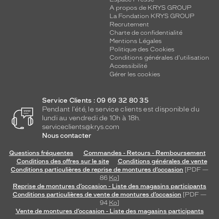
A propos de KRYS GROUP
La Fondation KRYS GROUP
Recrutement
Charte de confidentialité
Mentions Légales
Politique des Cookies
Conditions générales d'utilisation
Accessibilité
Gérer les cookies
Service Clients : 09 69 32 80 35
Pendant l'été, le service clients est disponible du
lundi au vendredi de 10h à 18h.
serviceclients@krys.com
Nous contacter
Questions fréquentes
Commandes - Retours - Remboursement
Conditions des offres sur le site
Conditions générales de vente
Conditions particulières de reprise de montures d’occasion
[PDF —
86
Ko
]
Reprise de montures d’occasion - Liste des magasins participants
Conditions particulières de vente de montures d’occasion
[PDF —
94
Ko
]
Vente de montures d’occasion - Liste des magasins participants