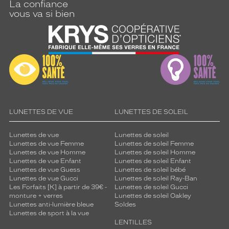
La confiance
vous va si bien
Cerclé
Taille
de
monture
XS
Matière
Plastique
Fournisseur
LUNETTES DE VUE
LUNETTES DE SOLEIL
Codir
Lunettes de vue
Lunettes de soleil
Marque
Lunettes de vue Femme
Lunettes de soleil Femme
Signature
Lunettes de vue Homme
Lunettes de soleil Homme
Lunettes de vue Enfant
Lunettes de soleil Enfant
Krys
Lunettes de vue Guess
Lunettes de soleil bébé
Lunettes de vue Gucci
Lunettes de soleil Ray-Ban
Les Forfaits [K] à partir de 39€ -
Lunettes de soleil Gucci
monture + verres
Lunettes de soleil Oakley
Lunettes anti-lumière bleue
Soldes
Lunettes de sport à la vue
LENTILLES