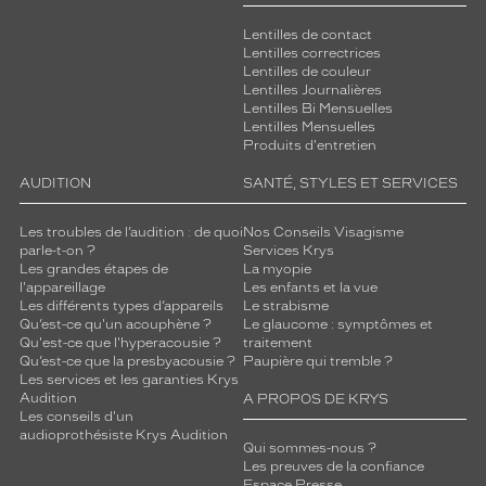
Lentilles de contact
Lentilles correctrices
Lentilles de couleur
Lentilles Journalières
Lentilles Bi Mensuelles
Lentilles Mensuelles
Produits d'entretien
AUDITION
SANTÉ, STYLES ET SERVICES
Les troubles de l’audition : de quoi
Nos Conseils Visagisme
parle-t-on ?
Services Krys
Les grandes étapes de
La myopie
l'appareillage
Les enfants et la vue
Les différents types d’appareils
Le strabisme
Qu’est-ce qu'un acouphène ?
Le glaucome : symptômes et
Qu'est-ce que l'hyperacousie ?
traitement
Qu’est-ce que la presbyacousie ?
Paupière qui tremble ?
Les services et les garanties Krys
Audition
A PROPOS DE KRYS
Les conseils d'un
audioprothésiste Krys Audition
Qui sommes-nous ?
Les preuves de la confiance
Espace Presse