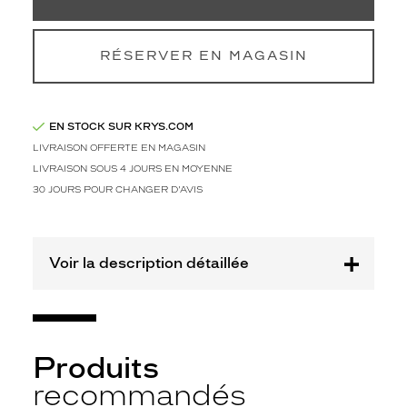
u
r
v
o
RÉSERVER EN MAGASIN
u
s
!
EN STOCK SUR KRYS.COM
S
o
LIVRAISON OFFERTE EN MAGASIN
n
LIVRAISON SOUS 4 JOURS EN MOYENNE
d
30 JOURS POUR CHANGER D'AVIS
é
g
r
a
Voir la description détaillée
d
é
d
e
b
Produits
l
e
recommandés
u