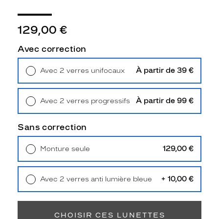
,
c
e
129,00 €
l
l
Avec correction
e
s
À partir de 39 €
Avec 2 verres unifocaux
-
Retrait en magasin
Offert
c
i
À partir de 99 €
Avec 2 verres progressifs
s
Retrait en magasin
Offert
o
n
Sans correction
t
f
129,00 €
Monture seule
a
Livraison à domicile
5,90 €
i
Retrait en magasin
Offert
t
+ 10,00 €
Avec 2 verres anti lumière bleue
e
Retrait en magasin
Offert
s
p
o
CHOISIR CES LUNETTES