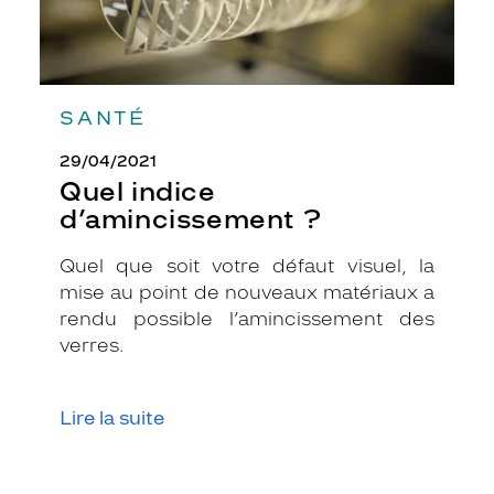
a
n
t
!
N
SANTÉ
'
h
29/04/2021
é
Quel indice
s
d’amincissement ?
i
t
e
Quel que soit votre défaut visuel, la
z
mise au point de nouveaux matériaux a
p
rendu possible l’amincissement des
l
verres.
u
s
,
c
Lire la suite
h
o
i