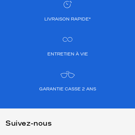
la
monture
LIVRAISON RAPIDE*
1 mm
0 mm
ENTRETIEN À VIE
 mm
 mm
Détails
techniques
GARANTIE CASSE 2 ANS
Genre
Femme
Forme
de
Suivez-nous
la
monture