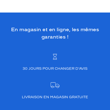
s
s
i
s
e
z
En magasin et en ligne, les mêmes
S
garanties !
i
g
n
a
t
u
r
30 JOURS POUR CHANGER D’AVIS
e
K
r
y
s
!
LIVRAISON EN MAGASIN GRATUITE
Dimensions
de