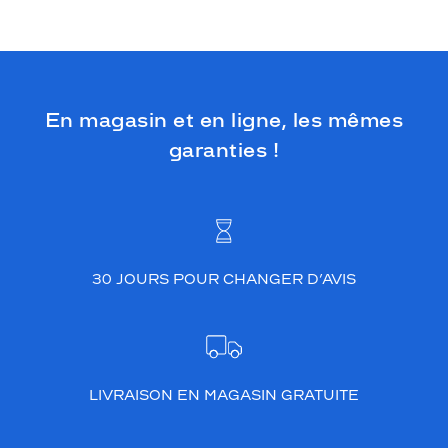
n
c
o
n
f
o
En magasin et en ligne, les mêmes
r
garanties !
t
o
p
t
i
m
a
30 JOURS POUR CHANGER D’AVIS
l
.
S
o
n
d
LIVRAISON EN MAGASIN GRATUITE
e
s