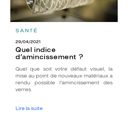
l
a
s
t
i
SANTÉ
q
u
29/04/2021
e
Quel indice
d
d’amincissement ?
e
q
u
Quel que soit votre défaut visuel, la
a
mise au point de nouveaux matériaux a
l
rendu possible l’amincissement des
i
verres.
t
é
p
o
Lire la suite
u
r
u