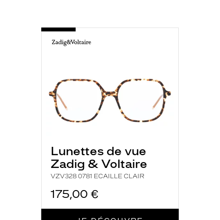
h
s
i
-
a
VZV328
0781
.
ECAILLE
C
CLAIR
e
t
t
e
m
o
n
t
u
Lunettes de vue
r
Zadig & Voltaire
e
d
VZV328 0781 ECAILLE CLAIR
e
175,00 €
f
o
r