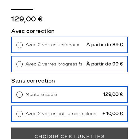
l
o
o
129,00 €
k
a
Avec correction
v
e
À partir de 39 €
Avec 2 verres unifocaux
c
Retrait en magasin
Offert
l
a
À partir de 99 €
Avec 2 verres progressifs
m
Retrait en magasin
Offert
o
n
Sans correction
t
u
129,00 €
Monture seule
r
Livraison à domicile
5,90 €
e
Retrait en magasin
Offert
K
+ 10,00 €
Avec 2 verres anti lumière bleue
r
Retrait en magasin
Offert
y
s
a
CHOISIR CES LUNETTES