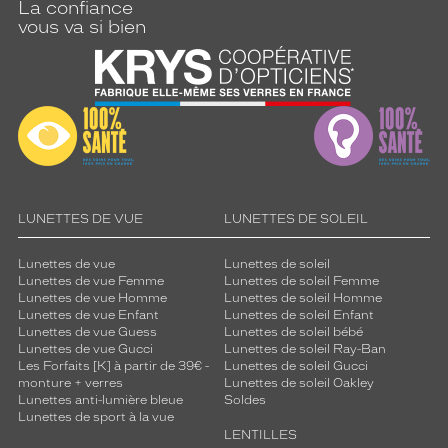
v
La confiance
vous va si bien
e
c
s
t
y
l
e
.
O
p
LUNETTES DE VUE
LUNETTES DE SOLEIL
t
e
z
Lunettes de vue
Lunettes de soleil
Lunettes de vue Femme
Lunettes de soleil Femme
p
Lunettes de vue Homme
Lunettes de soleil Homme
o
Lunettes de vue Enfant
Lunettes de soleil Enfant
u
Lunettes de vue Guess
Lunettes de soleil bébé
r
Lunettes de vue Gucci
Lunettes de soleil Ray-Ban
c
Les Forfaits [K] à partir de 39€ -
Lunettes de soleil Gucci
monture + verres
Lunettes de soleil Oakley
e
Lunettes anti-lumière bleue
Soldes
t
Lunettes de sport à la vue
t
LENTILLES
e