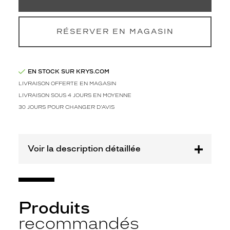
u
x
v
e
RÉSERVER EN MAGASIN
r
r
e
EN STOCK SUR KRYS.COM
s
o
LIVRAISON OFFERTE EN MAGASIN
p
LIVRAISON SOUS 4 JOURS EN MOYENNE
t
30 JOURS POUR CHANGER D'AVIS
i
q
u
e
Voir la description détaillée
s
r
o
s
e
Produits
f
u
recommandés
c