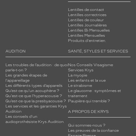
m
Lentilles de contact
o
Lentilles correctrices
n
Lentilles de couleur
t
Lentilles Journalières
u
Lentilles Bi Mensuelles
r
Lentilles Mensuelles
Produits d'entretien
e
p
AUDITION
SANTÉ, STYLES ET SERVICES
o
u
Les troubles de l’audition : de quoi
Nos Conseils Visagisme
r
parle-t-on ?
Services Krys
u
Les grandes étapes de
La myopie
n
l'appareillage
Les enfants et la vue
e
Les différents types d’appareils
Le strabisme
v
Qu’est-ce qu'un acouphène ?
Le glaucome : symptômes et
i
Qu'est-ce que l'hyperacousie ?
traitement
Qu’est-ce que la presbyacousie ?
Paupière qui tremble ?
s
Les services et les garanties Krys
i
Audition
A PROPOS DE KRYS
o
Les conseils d'un
n
audioprothésiste Krys Audition
Qui sommes-nous ?
c
Les preuves de la confiance
l
Espace Presse