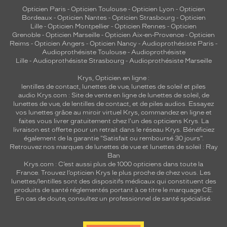
e
Opticien Paris
-
Opticien Toulouse
-
Opticien Lyon
-
Opticien
n
Bordeaux
-
Opticien Nantes
-
Opticien Strasbourg
-
Opticien
t
Lille
-
Opticien Montpellier
-
Opticien Rennes
-
Opticien
m
Grenoble
-
Opticien Marseille
-
Opticien Aix-en-Provence
-
Opticien
o
Reims
-
Opticien Angers
-
Opticien Nancy
-
Audioprothésiste Paris
-
d
Audioprothésiste Toulouse
-
Audioprothésiste
e
Lille
-
Audioprothésiste Strasbourg
-
Audioprothésiste Marseille
r
Krys, Opticien en ligne :
n
lentilles de contact
,
lunettes de vue
,
lunettes de soleil
et
piles
e
audio
Krys.com : Site de vente en ligne de lunettes de soleil, de
e
lunettes de vue, de
lentilles de contact
, et de piles audios. Essayez
t
vos lunettes grâce au miroir virtuel Krys, commandez en ligne et
faites vous livrer gratuitement chez l'un des opticiens Krys. La
a
livraison est offerte pour un retrait dans le réseau Krys. Bénéficiez
u
également de la garantie "Satisfait ou remboursé 30 jours".
d
Retrouvez nos marques de lunettes de vue et
lunettes de soleil : Ray
a
Ban
c
Krys.com : C’est aussi plus de 1000 opticiens dans toute la
i
France.
Trouvez l’opticien Krys le plus proche de chez vous
. Les
lunettes/lentilles sont des dispositifs médicaux qui constituent des
e
produits de santé réglementés portant à ce titre le marquage CE.
u
En cas de doute, consultez un professionnel de santé spécialisé.
s
e
.