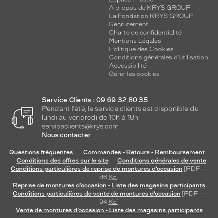
a
A propos de KRYS GROUP
i
La Fondation KRYS GROUP
r
Recrutement
Charte de confidentialité
e
Mentions Légales
e
Politique des Cookies
t
Conditions générales d'utilisation
u
Accessibilité
n
Gérer les cookies
e
a
Service Clients : 09 69 32 80 35
l
Pendant l'été, le service clients est disponible du
l
lundi au vendredi de 10h à 18h.
u
serviceclients@krys.com
r
Nous contacter
e
r
Questions fréquentes
Commandes - Retours - Remboursement
é
Conditions des offres sur le site
Conditions générales de vente
Conditions particulières de reprise de montures d’occasion
[PDF —
s
86
Ko
]
o
Reprise de montures d’occasion - Liste des magasins participants
l
Conditions particulières de vente de montures d’occasion
[PDF —
u
94
Ko
]
m
Vente de montures d’occasion - Liste des magasins participants