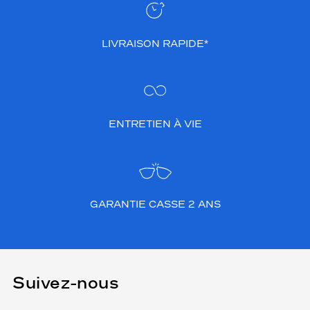
i
g
n
t
LIVRAISON RAPIDE*
e
n
d
a
n
ENTRETIEN À VIE
c
e
e
t
s
a
GARANTIE CASSE 2 ANS
t
e
x
t
u
r
Suivez-nous
e
u