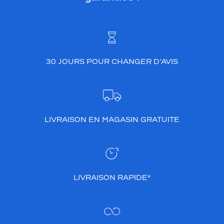
d
a
c
i
e
u
30 JOURS POUR CHANGER D’AVIS
x
,
p
a
r
f
LIVRAISON EN MAGASIN GRATUITE
a
i
t
p
o
LIVRAISON RAPIDE*
u
r
l
e
s