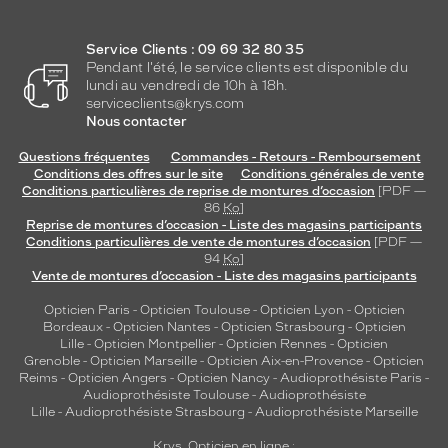
c
i
Service Clients : 09 69 32 80 35
t
Pendant l'été, le service clients est disponible du
é
lundi au vendredi de 10h à 18h.
e
serviceclients@krys.com
t
Nous contacter
e
x
Questions fréquentes
Commandes - Retours - Remboursement
Conditions des offres sur le site
Conditions générales de vente
t
Conditions particulières de reprise de montures d’occasion
[PDF —
r
86
Ko
]
a
Reprise de montures d’occasion - Liste des magasins participants
v
Conditions particulières de vente de montures d’occasion
[PDF —
a
94
Ko
]
g
Vente de montures d’occasion - Liste des magasins participants
a
Opticien Paris
-
Opticien Toulouse
-
Opticien Lyon
-
Opticien
n
Bordeaux
-
Opticien Nantes
-
Opticien Strasbourg
-
Opticien
c
Lille
-
Opticien Montpellier
-
Opticien Rennes
-
Opticien
e
Grenoble
-
Opticien Marseille
-
Opticien Aix-en-Provence
-
Opticien
p
Reims
-
Opticien Angers
-
Opticien Nancy
-
Audioprothésiste Paris
-
Audioprothésiste Toulouse
-
Audioprothésiste
o
Lille
-
Audioprothésiste Strasbourg
-
Audioprothésiste Marseille
u
r
Krys, Opticien en ligne :