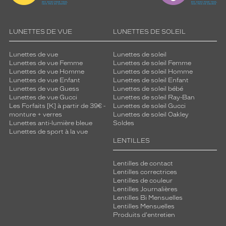
m
e
n
LUNETTES DE VUE
LUNETTES DE SOLEIL
t
p
Lunettes de vue
Lunettes de soleil
l
Lunettes de vue Femme
Lunettes de soleil Femme
a
Lunettes de vue Homme
Lunettes de soleil Homme
c
Lunettes de vue Enfant
Lunettes de soleil Enfant
é
Lunettes de vue Guess
Lunettes de soleil bébé
s
Lunettes de vue Gucci
Lunettes de soleil Ray-Ban
Les Forfaits [K] à partir de 39€ -
Lunettes de soleil Gucci
u
monture + verres
Lunettes de soleil Oakley
r
Lunettes anti-lumière bleue
Soldes
l
Lunettes de sport à la vue
e
LENTILLES
s
b
Lentilles de contact
r
Lentilles correctrices
a
Lentilles de couleur
n
Lentilles Journalières
c
Lentilles Bi Mensuelles
Lentilles Mensuelles
h
Produits d'entretien
e