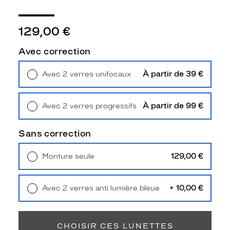
r
y
s
129,00 €
.
C
Avec correction
e
t
À partir de 39 €
Avec 2 verres unifocaux
t
Retrait en magasin
Offert
e
m
À partir de 99 €
Avec 2 verres progressifs
o
Retrait en magasin
Offert
n
t
Sans correction
u
r
129,00 €
Monture seule
e
Livraison à domicile
5,90 €
r
Retrait en magasin
Offert
e
+ 10,00 €
Avec 2 verres anti lumière bleue
c
Retrait en magasin
Offert
t
a
n
CHOISIR CES LUNETTES