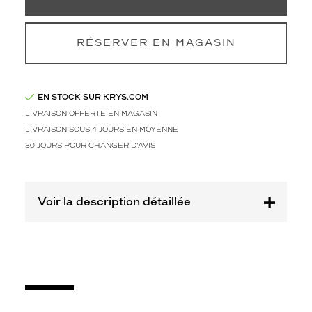
g
u
l
a
RÉSERVER EN MAGASIN
i
r
e
EN STOCK SUR KRYS.COM
e
n
LIVRAISON OFFERTE EN MAGASIN
é
LIVRAISON SOUS 4 JOURS EN MOYENNE
c
30 JOURS POUR CHANGER D'AVIS
a
i
l
l
Voir la description détaillée
e
c
l
a
i
r
e
t