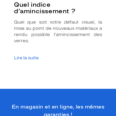
t
Quel indice
é
d’amincissement ?
g
r
Quel que soit votre défaut visuel, la
a
l
mise au point de nouveaux matériaux a
e
rendu possible l’amincissement des
m
verres.
e
n
t
Lire la suite
o
r
i
g
i
n
a
l
e
t
En magasin et en ligne, les mêmes
a
garanties !
u