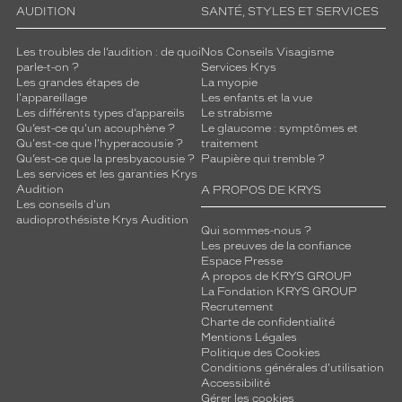
s
AUDITION
SANTÉ, STYLES ET SERVICES
,
c
Les troubles de l’audition : de quoi
Nos Conseils Visagisme
e
parle-t-on ?
Services Krys
t
Les grandes étapes de
La myopie
t
l'appareillage
Les enfants et la vue
e
Les différents types d’appareils
Le strabisme
Qu’est-ce qu'un acouphène ?
Le glaucome : symptômes et
p
Qu'est-ce que l'hyperacousie ?
traitement
a
Qu’est-ce que la presbyacousie ?
Paupière qui tremble ?
i
Les services et les garanties Krys
r
Audition
A PROPOS DE KRYS
e
Les conseils d'un
a
audioprothésiste Krys Audition
Qui sommes-nous ?
l
Les preuves de la confiance
l
Espace Presse
i
A propos de KRYS GROUP
e
La Fondation KRYS GROUP
Recrutement
s
Charte de confidentialité
i
Mentions Légales
m
Politique des Cookies
p
Conditions générales d'utilisation
l
Accessibilité
i
Gérer les cookies