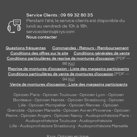
Service Clients : 09 69 32 80 35
Pendant l'été, le service clients est disponible du
lundi au vendredi de 10h à 18h.
serviceclients@krys.com
Nous contacter
Questions fréquentes
Commandes - Retours - Remboursement
Conditions des offres sur le site
Conditions générales de vente
Conditions particulières de reprise de montures d’occasion
[PDF —
86
Ko
]
Reprise de montures d’occasion - Liste des magasins participants
Conditions particulières de vente de montures d’occasion
[PDF —
94
Ko
]
Vente de montures d’occasion - Liste des magasins participants
Opticien Paris
-
Opticien Toulouse
-
Opticien Lyon
-
Opticien
Bordeaux
-
Opticien Nantes
-
Opticien Strasbourg
-
Opticien
Lille
-
Opticien Montpellier
-
Opticien Rennes
-
Opticien
Grenoble
-
Opticien Marseille
-
Opticien Aix-en-Provence
-
Opticien
Reims
-
Opticien Angers
-
Opticien Nancy
-
Audioprothésiste Paris
-
Audioprothésiste Toulouse
-
Audioprothésiste
Lille
-
Audioprothésiste Strasbourg
-
Audioprothésiste Marseille
Krys, Opticien en ligne :