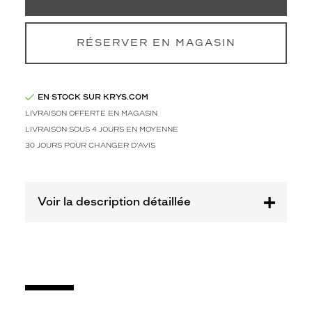
Codir
Marque
Signature
RÉSERVER EN MAGASIN
Krys
EN STOCK SUR KRYS.COM
LIVRAISON OFFERTE EN MAGASIN
LIVRAISON SOUS 4 JOURS EN MOYENNE
30 JOURS POUR CHANGER D'AVIS
Voir la description détaillée