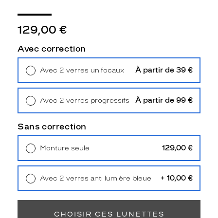
Unifocaux
Type
de
129,00 €
montage
Avec correction
Cerclé
Taille
À partir de 39 €
Avec 2 verres unifocaux
de
Retrait en magasin
Offert
monture
S
À partir de 99 €
Avec 2 verres progressifs
Afficher
Retrait en magasin
Offert
la
Sans correction
mention
Prix
129,00 €
Monture seule
web
Livraison à domicile
5,90 €
Retrait en magasin
Offert
Non
Matière
+ 10,00 €
Avec 2 verres anti lumière bleue
Retrait en magasin
Offert
Plastique
Fournisseur
CHOISIR CES LUNETTES