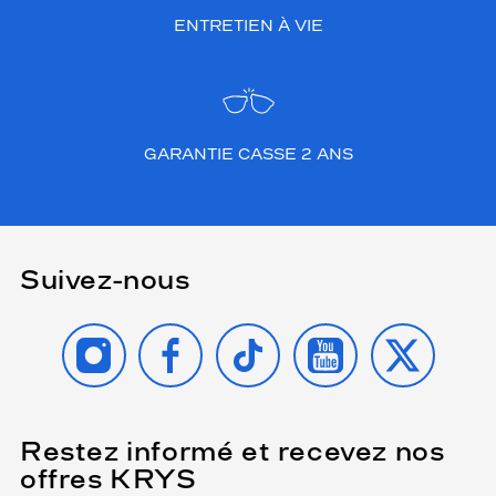
ENTRETIEN À VIE
GARANTIE CASSE 2 ANS
Suivez-nous
INSTAGRAM
FACEBOOK
TIKTOK
YOUTUBE
X
Restez informé et recevez nos
(Ce
champ
offres KRYS
est
Name
obligatoire)