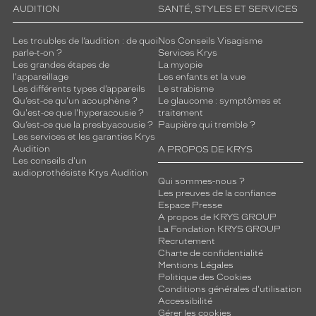
AUDITION
SANTÉ, STYLES ET SERVICES
Les troubles de l’audition : de quoi
Nos Conseils Visagisme
parle-t-on ?
Services Krys
Les grandes étapes de
La myopie
l'appareillage
Les enfants et la vue
Les différents types d’appareils
Le strabisme
Qu’est-ce qu'un acouphène ?
Le glaucome : symptômes et
Qu'est-ce que l'hyperacousie ?
traitement
Qu’est-ce que la presbyacousie ?
Paupière qui tremble ?
Les services et les garanties Krys
Audition
A PROPOS DE KRYS
Les conseils d'un
audioprothésiste Krys Audition
Qui sommes-nous ?
Les preuves de la confiance
Espace Presse
A propos de KRYS GROUP
La Fondation KRYS GROUP
Recrutement
Charte de confidentialité
Mentions Légales
Politique des Cookies
Conditions générales d'utilisation
Accessibilité
Gérer les cookies