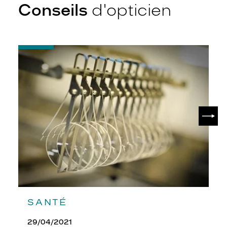
Conseils
d'opticien
-
Quel
indice
d’amincissement
?
SUIV
SANTÉ
29/04/2021