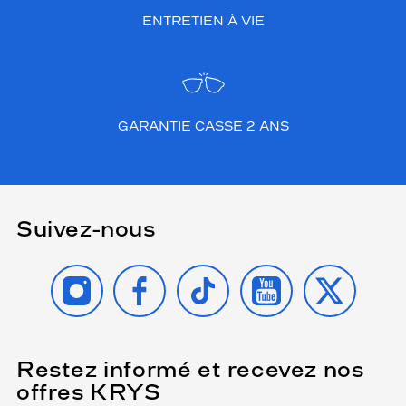
ENTRETIEN À VIE
GARANTIE CASSE 2 ANS
Suivez-nous
INSTAGRAM
FACEBOOK
TIKTOK
YOUTUBE
X
Restez informé et recevez nos
(Ce
champ
offres KRYS
est
Name
obligatoire)