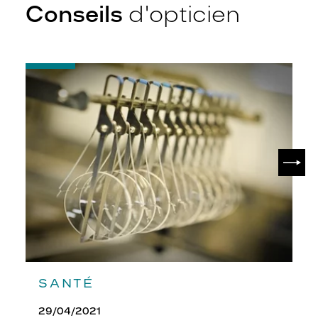
Conseils
d'opticien
-
Quel
indice
d’amincissement
?
SUIV
SANTÉ
29/04/2021