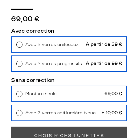
Unifocaux
Type
de
69,00 €
montage
Avec correction
Cerclé
Taille
À partir de 39 €
Avec 2 verres unifocaux
de
Retrait en magasin
Offert
monture
M
À partir de 99 €
Avec 2 verres progressifs
Afficher
Retrait en magasin
Offert
la
Sans correction
mention
Prix
69,00 €
Monture seule
web
Livraison à domicile
5,90 €
Retrait en magasin
Offert
Non
Matière
+ 10,00 €
Avec 2 verres anti lumière bleue
Retrait en magasin
Offert
Plastique
Fournisseur
CHOISIR CES LUNETTES