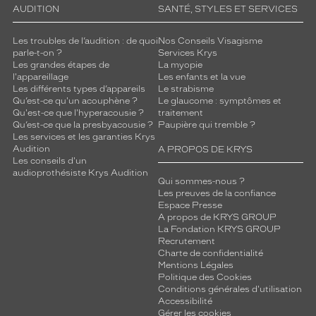
AUDITION
SANTÉ, STYLES ET SERVICES
Les troubles de l’audition : de quoi
Nos Conseils Visagisme
parle-t-on ?
Services Krys
Les grandes étapes de
La myopie
l'appareillage
Les enfants et la vue
Les différents types d’appareils
Le strabisme
Qu’est-ce qu'un acouphène ?
Le glaucome : symptômes et
Qu'est-ce que l'hyperacousie ?
traitement
Qu’est-ce que la presbyacousie ?
Paupière qui tremble ?
Les services et les garanties Krys
Audition
A PROPOS DE KRYS
Les conseils d'un
audioprothésiste Krys Audition
Qui sommes-nous ?
Les preuves de la confiance
Espace Presse
A propos de KRYS GROUP
La Fondation KRYS GROUP
Recrutement
Charte de confidentialité
Mentions Légales
Politique des Cookies
Conditions générales d'utilisation
Accessibilité
Gérer les cookies