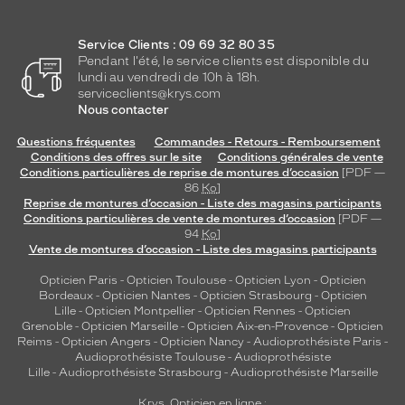
Service Clients : 09 69 32 80 35
Pendant l'été, le service clients est disponible du
lundi au vendredi de 10h à 18h.
serviceclients@krys.com
Nous contacter
Questions fréquentes
Commandes - Retours - Remboursement
Conditions des offres sur le site
Conditions générales de vente
Conditions particulières de reprise de montures d’occasion
[PDF —
86
Ko
]
Reprise de montures d’occasion - Liste des magasins participants
Conditions particulières de vente de montures d’occasion
[PDF —
94
Ko
]
Vente de montures d’occasion - Liste des magasins participants
Opticien Paris
-
Opticien Toulouse
-
Opticien Lyon
-
Opticien
Bordeaux
-
Opticien Nantes
-
Opticien Strasbourg
-
Opticien
Lille
-
Opticien Montpellier
-
Opticien Rennes
-
Opticien
Grenoble
-
Opticien Marseille
-
Opticien Aix-en-Provence
-
Opticien
Reims
-
Opticien Angers
-
Opticien Nancy
-
Audioprothésiste Paris
-
Audioprothésiste Toulouse
-
Audioprothésiste
Lille
-
Audioprothésiste Strasbourg
-
Audioprothésiste Marseille
Krys, Opticien en ligne :