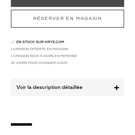
Codir
Marque
Signature
RÉSERVER EN MAGASIN
Krys
EN STOCK SUR KRYS.COM
LIVRAISON OFFERTE EN MAGASIN
LIVRAISON SOUS 4 JOURS EN MOYENNE
30 JOURS POUR CHANGER D'AVIS
Voir la description détaillée