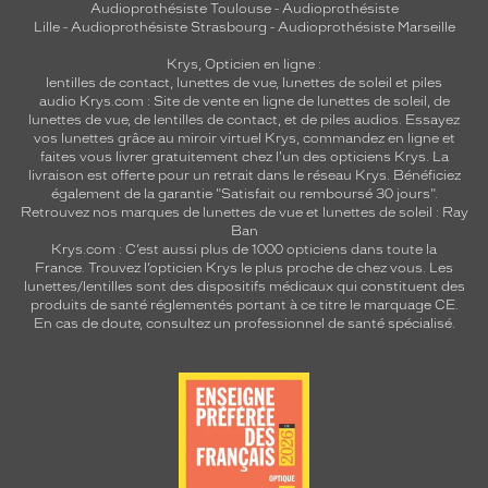
Audioprothésiste Toulouse
-
Audioprothésiste
o
Lille
-
Audioprothésiste Strasbourg
-
Audioprothésiste Marseille
d
e
Krys, Opticien en ligne :
r
lentilles de contact
,
lunettes de vue
,
lunettes de soleil
et
piles
audio
Krys.com : Site de vente en ligne de lunettes de soleil, de
n
lunettes de vue, de
lentilles de contact
, et de piles audios. Essayez
e
vos lunettes grâce au miroir virtuel Krys, commandez en ligne et
,
faites vous livrer gratuitement chez l'un des opticiens Krys. La
c
livraison est offerte pour un retrait dans le réseau Krys. Bénéficiez
e
également de la garantie "Satisfait ou remboursé 30 jours".
Retrouvez nos marques de lunettes de vue et
lunettes de soleil : Ray
t
Ban
t
Krys.com : C’est aussi plus de 1000 opticiens dans toute la
e
France.
Trouvez l’opticien Krys le plus proche de chez vous
. Les
p
lunettes/lentilles sont des dispositifs médicaux qui constituent des
a
produits de santé réglementés portant à ce titre le marquage CE.
i
En cas de doute, consultez un professionnel de santé spécialisé.
r
e
a
p
p
o
r