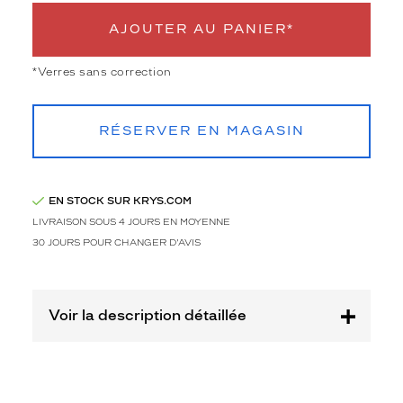
t
d
AJOUTER AU PANIER*
i
s
*Verres sans correction
t
i
n
RÉSERVER EN MAGASIN
g
u
é
s
EN STOCK SUR KRYS.COM
a
LIVRAISON SOUS 4 JOURS EN MOYENNE
u
r
30 JOURS POUR CHANGER D'AVIS
o
n
t
v
Voir la description détaillée
o
u
s
s