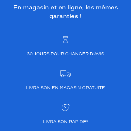
d
En magasin et en ligne, les mêmes
e
s
garanties !
i
g
n
c
a
r
30 JOURS POUR CHANGER D’AVIS
r
é
d
e
l
a
LIVRAISON EN MAGASIN GRATUITE
m
o
n
t
u
r
LIVRAISON RAPIDE*
e
c