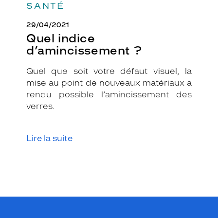
SANTÉ
e
e
29/04/2021
n
Quel indice
b
o
d’amincissement ?
r
d
Quel que soit votre défaut visuel, la
e
mise au point de nouveaux matériaux a
a
rendu possible l’amincissement des
u
x
verres.
b
r
i
Lire la suite
l
l
a
n
t
,
l
e