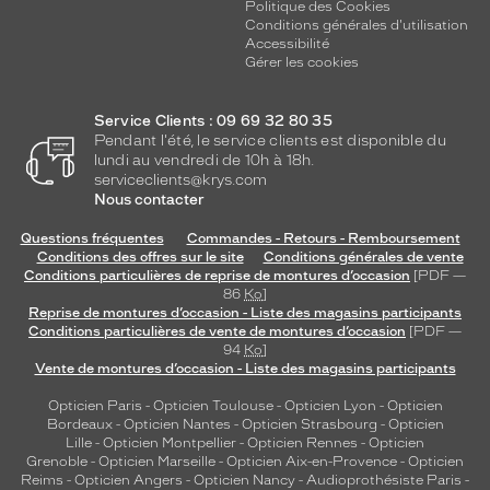
e
Politique des Cookies
Conditions générales d'utilisation
p
Accessibilité
o
Gérer les cookies
u
r
l
Service Clients : 09 69 32 80 35
a
Pendant l'été, le service clients est disponible du
f
lundi au vendredi de 10h à 18h.
e
serviceclients@krys.com
Nous contacter
m
m
Questions fréquentes
Commandes - Retours - Remboursement
e
Conditions des offres sur le site
Conditions générales de vente
é
Conditions particulières de reprise de montures d’occasion
[PDF —
l
86
Ko
]
é
Reprise de montures d’occasion - Liste des magasins participants
Conditions particulières de vente de montures d’occasion
[PDF —
g
94
Ko
]
a
Vente de montures d’occasion - Liste des magasins participants
n
t
Opticien Paris
-
Opticien Toulouse
-
Opticien Lyon
-
Opticien
e
Bordeaux
-
Opticien Nantes
-
Opticien Strasbourg
-
Opticien
e
Lille
-
Opticien Montpellier
-
Opticien Rennes
-
Opticien
Grenoble
-
Opticien Marseille
-
Opticien Aix-en-Provence
-
Opticien
t
Reims
-
Opticien Angers
-
Opticien Nancy
-
Audioprothésiste Paris
-
m