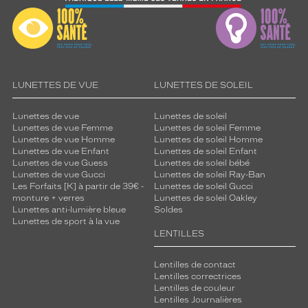
e
,
a
j
o
u
t
LUNETTES DE VUE
LUNETTES DE SOLEIL
a
n
Lunettes de vue
Lunettes de soleil
t
Lunettes de vue Femme
Lunettes de soleil Femme
u
Lunettes de vue Homme
Lunettes de soleil Homme
n
Lunettes de vue Enfant
Lunettes de soleil Enfant
Lunettes de vue Guess
Lunettes de soleil bébé
e
Lunettes de vue Gucci
Lunettes de soleil Ray-Ban
t
Les Forfaits [K] à partir de 39€ -
Lunettes de soleil Gucci
o
monture + verres
Lunettes de soleil Oakley
u
Lunettes anti-lumière bleue
Soldes
c
Lunettes de sport à la vue
h
LENTILLES
e
p
Lentilles de contact
r
Lentilles correctrices
Lentilles de couleur
é
Lentilles Journalières
c