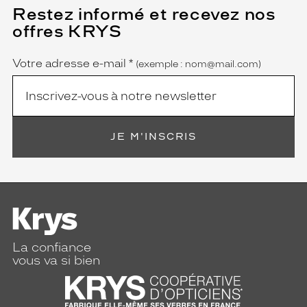
a
Restez informé et recevez nos
(Ce
r
champ
offres KRYS
est
Name
n
obligatoire)
i
è
Votre adresse e-mail
*
(exemple : nom@mail.com)
r
e
e
n
t
JE M'INSCRIS
i
è
r
e
m
e
n
t
La confiance
d
vous va si bien
o
r
é