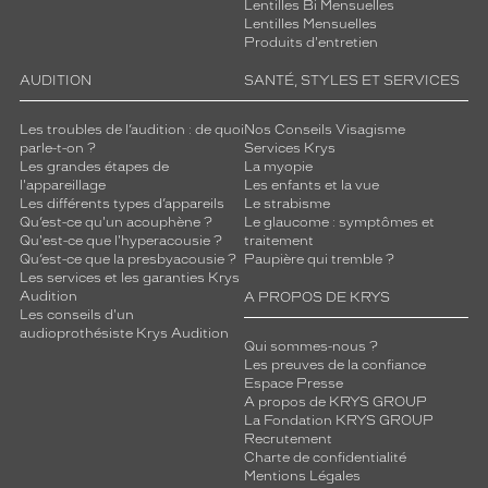
Lentilles Bi Mensuelles
i
Lentilles Mensuelles
e
Produits d'entretien
u
s
AUDITION
SANTÉ, STYLES ET SERVICES
e
à
Les troubles de l’audition : de quoi
Nos Conseils Visagisme
l
parle-t-on ?
Services Krys
?
Les grandes étapes de
La myopie
l'appareillage
Les enfants et la vue
e
Les différents types d’appareils
Le strabisme
n
Qu’est-ce qu'un acouphène ?
Le glaucome : symptômes et
s
Qu'est-ce que l'hyperacousie ?
traitement
e
Qu’est-ce que la presbyacousie ?
Paupière qui tremble ?
m
Les services et les garanties Krys
b
Audition
A PROPOS DE KRYS
Les conseils d'un
l
audioprothésiste Krys Audition
e
Qui sommes-nous ?
.
Les preuves de la confiance
I
Espace Presse
A propos de KRYS GROUP
d
La Fondation KRYS GROUP
é
Recrutement
a
Charte de confidentialité
l
Mentions Légales