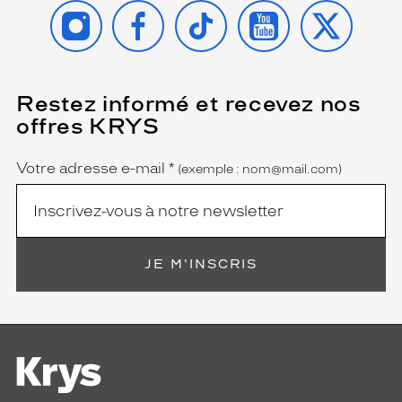
INSTAGRAM
FACEBOOK
TIKTOK
YOUTUBE
X
Restez informé et recevez nos
(Ce
champ
offres KRYS
est
Name
obligatoire)
Votre adresse e-mail
*
(exemple : nom@mail.com)
JE M'INSCRIS