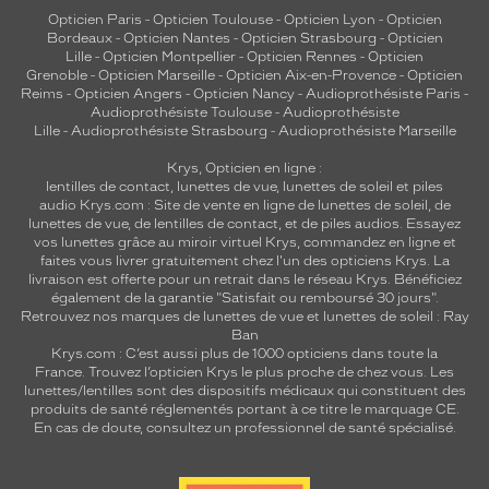
Opticien Paris
-
Opticien Toulouse
-
Opticien Lyon
-
Opticien
Bordeaux
-
Opticien Nantes
-
Opticien Strasbourg
-
Opticien
Lille
-
Opticien Montpellier
-
Opticien Rennes
-
Opticien
Grenoble
-
Opticien Marseille
-
Opticien Aix-en-Provence
-
Opticien
Reims
-
Opticien Angers
-
Opticien Nancy
-
Audioprothésiste Paris
-
Audioprothésiste Toulouse
-
Audioprothésiste
Lille
-
Audioprothésiste Strasbourg
-
Audioprothésiste Marseille
Krys, Opticien en ligne :
lentilles de contact
,
lunettes de vue
,
lunettes de soleil
et
piles
audio
Krys.com : Site de vente en ligne de lunettes de soleil, de
lunettes de vue, de
lentilles de contact
, et de piles audios. Essayez
vos lunettes grâce au miroir virtuel Krys, commandez en ligne et
faites vous livrer gratuitement chez l'un des opticiens Krys. La
livraison est offerte pour un retrait dans le réseau Krys. Bénéficiez
également de la garantie "Satisfait ou remboursé 30 jours".
Retrouvez nos marques de lunettes de vue et
lunettes de soleil : Ray
Ban
Krys.com : C’est aussi plus de 1000 opticiens dans toute la
France.
Trouvez l’opticien Krys le plus proche de chez vous
. Les
lunettes/lentilles sont des dispositifs médicaux qui constituent des
produits de santé réglementés portant à ce titre le marquage CE.
En cas de doute, consultez un professionnel de santé spécialisé.