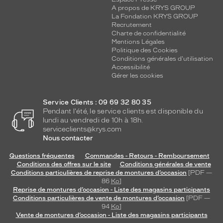
A propos de KRYS GROUP
La Fondation KRYS GROUP
Recrutement
Charte de confidentialité
Mentions Légales
Politique des Cookies
Conditions générales d'utilisation
Accessibilité
Gérer les cookies
Service Clients : 09 69 32 80 35
Pendant l'été, le service clients est disponible du
lundi au vendredi de 10h à 18h.
serviceclients@krys.com
Nous contacter
Questions fréquentes
Commandes - Retours - Remboursement
Conditions des offres sur le site
Conditions générales de vente
Conditions particulières de reprise de montures d’occasion
[PDF —
86
Ko
]
Reprise de montures d’occasion - Liste des magasins participants
Conditions particulières de vente de montures d’occasion
[PDF —
94
Ko
]
Vente de montures d’occasion - Liste des magasins participants