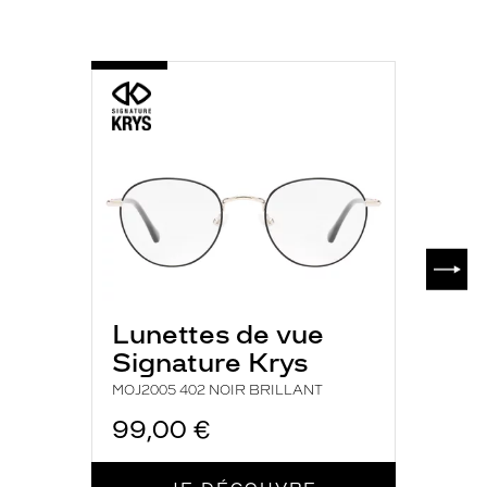
Plastique
Fournisseur
-
Codir
MOJ2005
Marque
402
Signature
NOIR
BRILLANT
Krys
SUIV
Lunettes de vue
Signature Krys
MOJ2005 402 NOIR BRILLANT
99,00 €