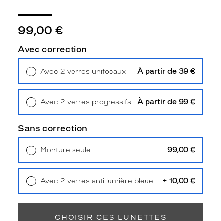
Détails
techniques
99,00 €
Genre
Avec correction
Homme
Forme
de
À partir de 39 €
Avec 2 verres unifocaux
la
Retrait en magasin
Offert
monture
À partir de 99 €
Avec 2 verres progressifs
Pantos
Retrait en magasin
Offert
Couleur
Sans correction
de
la
monture
99,00 €
Monture seule
Livraison à domicile
5,90 €
Retrait en magasin
Offert
534
Bleu
+ 10,00 €
Avec 2 verres anti lumière bleue
Fonce
Retrait en magasin
Offert
Polarisant
CHOISIR CES LUNETTES
Non