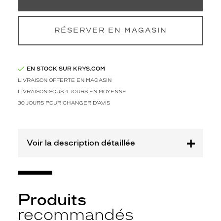
Type
de
verres
RÉSERVER EN MAGASIN
compatibles
Progressifs
Unifocaux
EN STOCK SUR KRYS.COM
Type
LIVRAISON OFFERTE EN MAGASIN
de
LIVRAISON SOUS 4 JOURS EN MOYENNE
montage
30 JOURS POUR CHANGER D'AVIS
Cerclé
Taille
de
Voir la description détaillée
monture
XS
discountDetail
-50%
Produits
Matière
recommandés