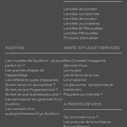
Lentilles de contact
Lentilles correctrices
Lentilles de couleur
Lentilles Journalières
Lentilles Bi Mensuelles
Lentilles Mensuelles
Produits d'entretien
AUDITION
SANTÉ, STYLES ET SERVICES
Les troubles de l’audition : de quoi
Nos Conseils Visagisme
parle-t-on ?
Services Krys
Les grandes étapes de
La myopie
l'appareillage
Les enfants et la vue
Les différents types d’appareils
Le strabisme
Qu’est-ce qu'un acouphène ?
Le glaucome : symptômes et
Qu'est-ce que l'hyperacousie ?
traitement
Qu’est-ce que la presbyacousie ?
Paupière qui tremble ?
Les services et les garanties Krys
Audition
A PROPOS DE KRYS
Les conseils d'un
audioprothésiste Krys Audition
Qui sommes-nous ?
Les preuves de la confiance
Espace Presse