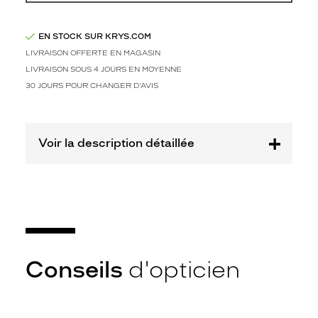
a
n
t
EN STOCK SUR KRYS.COM
o
LIVRAISON OFFERTE EN MAGASIN
s
LIVRAISON SOUS 4 JOURS EN MOYENNE
e
n
30 JOURS POUR CHANGER D'AVIS
p
l
a
Voir la description détaillée
s
t
i
q
u
e
a
j
o
Conseils
d'opticien
u
t
e
n