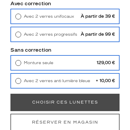
b
Avec correction
l
e
À partir de 39 €
Avec 2 verres unifocaux
u
Retrait en magasin
Offert
t
e
À partir de 99 €
Avec 2 verres progressifs
x
Retrait en magasin
Offert
t
u
Sans correction
r
é
129,00 €
Monture seule
e
Livraison à domicile
5,90 €
e
Retrait en magasin
Offert
t
+ 10,00 €
Avec 2 verres anti lumière bleue
l
Retrait en magasin
Offert
a
f
o
CHOISIR CES LUNETTES
r
m
e
RÉSERVER EN MAGASIN
p