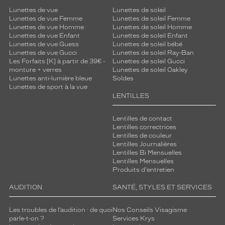
e
Lunettes de vue
Lunettes de soleil
s
Lunettes de vue Femme
Lunettes de soleil Femme
l
Lunettes de vue Homme
Lunettes de soleil Homme
Lunettes de vue Enfant
Lunettes de soleil Enfant
u
Lunettes de vue Guess
Lunettes de soleil bébé
n
Lunettes de vue Gucci
Lunettes de soleil Ray-Ban
e
Les Forfaits [K] à partir de 39€ -
Lunettes de soleil Gucci
t
monture + verres
Lunettes de soleil Oakley
t
Lunettes anti-lumière bleue
Soldes
e
Lunettes de sport à la vue
LENTILLES
s
q
u
Lentilles de contact
i
Lentilles correctrices
Lentilles de couleur
r
Lentilles Journalières
e
Lentilles Bi Mensuelles
f
Lentilles Mensuelles
l
Produits d'entretien
è
t
AUDITION
SANTÉ, STYLES ET SERVICES
e
n
Les troubles de l’audition : de quoi
Nos Conseils Visagisme
t
parle-t-on ?
Services Krys