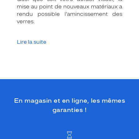
v
mise au point de nouveaux matériaux a
o
rendu possible l’amincissement des
t
r
verres.
e
s
t
Lire la suite
y
l
e
.
C
e
s
l
u
En magasin et en ligne, les mêmes
n
e
garanties !
t
t
e
s
f