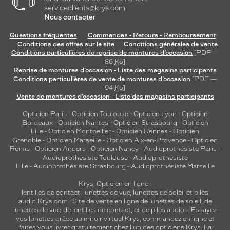
serviceclients@krys.com
.
Nous contacter
Dimensions
Questions fréquentes
Commandes - Retours - Remboursement
de
Conditions des offres sur le site
Conditions générales de vente
la
Conditions particulières de reprise de montures d’occasion
[PDF —
monture
86
Ko
]
Reprise de montures d’occasion - Liste des magasins participants
Conditions particulières de vente de montures d’occasion
[PDF —
94
Ko
]
Vente de montures d’occasion - Liste des magasins participants
5 mm
5 mm
Opticien Paris
-
Opticien Toulouse
-
Opticien Lyon
-
Opticien
Bordeaux
-
Opticien Nantes
-
Opticien Strasbourg
-
Opticien
Lille
-
Opticien Montpellier
-
Opticien Rennes
-
Opticien
Grenoble
-
Opticien Marseille
-
Opticien Aix-en-Provence
-
Opticien
 mm
 mm
Reims
-
Opticien Angers
-
Opticien Nancy
-
Audioprothésiste Paris
-
Audioprothésiste Toulouse
-
Audioprothésiste
Lille
-
Audioprothésiste Strasbourg
-
Audioprothésiste Marseille
Détails
techniques
Krys, Opticien en ligne :
lentilles de contact
,
lunettes de vue
,
lunettes de soleil
et
piles
Genre
audio
Krys.com : Site de vente en ligne de lunettes de soleil, de
lunettes de vue, de
lentilles de contact
, et de piles audios. Essayez
vos lunettes grâce au miroir virtuel Krys, commandez en ligne et
Homme
faites vous livrer gratuitement chez l'un des opticiens Krys. La