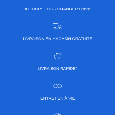
e
30 JOURS POUR CHANGER D’AVIS
r
o
n
t
d
e
LIVRAISON EN MAGASIN GRATUITE
v
o
u
s
u
n
LIVRAISON RAPIDE*
h
o
m
m
e
c
ENTRETIEN À VIE
o
n
f