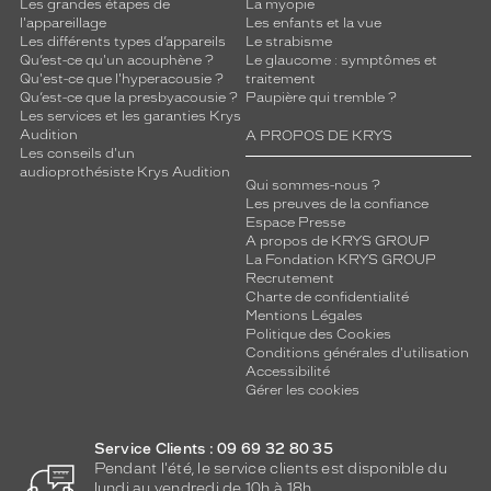
v
Les grandes étapes de
La myopie
l'appareillage
Les enfants et la vue
o
Les différents types d’appareils
Le strabisme
t
Qu’est-ce qu'un acouphène ?
Le glaucome : symptômes et
r
Qu'est-ce que l'hyperacousie ?
traitement
e
Qu’est-ce que la presbyacousie ?
Paupière qui tremble ?
p
Les services et les garanties Krys
Audition
e
A PROPOS DE KRYS
Les conseils d'un
r
audioprothésiste Krys Audition
s
Qui sommes-nous ?
o
Les preuves de la confiance
Espace Presse
n
A propos de KRYS GROUP
n
La Fondation KRYS GROUP
a
Recrutement
l
Charte de confidentialité
i
Mentions Légales
t
Politique des Cookies
Conditions générales d'utilisation
é
Accessibilité
u
Gérer les cookies
n
i
q
Service Clients : 09 69 32 80 35
u
Pendant l'été, le service clients est disponible du
e
lundi au vendredi de 10h à 18h.