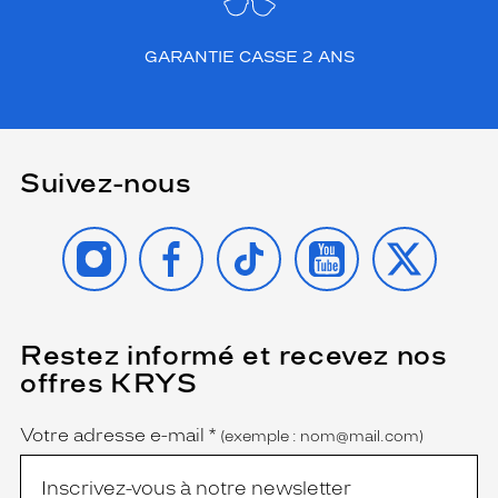
i
a
n
GARANTIE CASSE 2 ANS
t
e
t
d
i
Suivez-nous
s
t
i
INSTAGRAM
FACEBOOK
TIKTOK
YOUTUBE
X
n
g
u
é
.
Restez informé et recevez nos
(Ce
champ
A
offres KRYS
est
Name
f
obligatoire)
f
i
Votre adresse e-mail
*
(exemple : nom@mail.com)
c
h