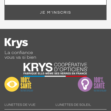
e
z
v
JE M'INSCRIS
o
t
r
e
o
r
i
g
La confiance
i
vous va si bien
n
a
l
i
t
é
a
v
e
c
LUNETTES DE VUE
LUNETTES DE SOLEIL
c