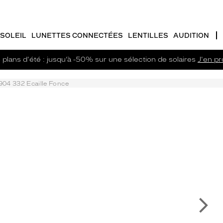
SOLEIL
LUNETTES CONNECTÉES
LENTILLES
AUDITION
plans d'été : jusqu’à -50% sur une sélection de solaires
J'en pro
904 332 Ecaille Fonce
Su