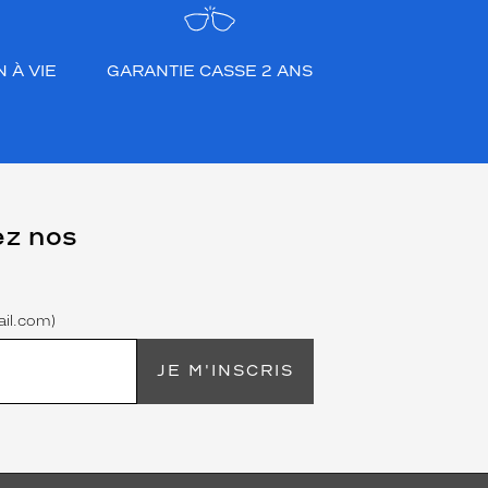
 À VIE
GARANTIE CASSE 2 ANS
ez nos
il.com)
JE M'INSCRIS