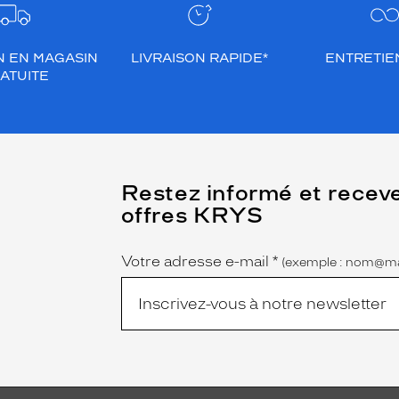
N EN MAGASIN
LIVRAISON RAPIDE*
ENTRETIEN
ATUITE
(Ce
Restez informé et recev
champ
offres KRYS
est
Name
obligatoire)
Votre adresse e-mail
*
(exemple : nom@ma