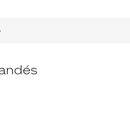
e
andés