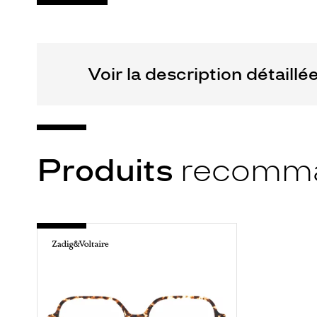
Voir la description détaillé
Produits
recomm
-
VZV328
0781
ECAILLE
CLAIR