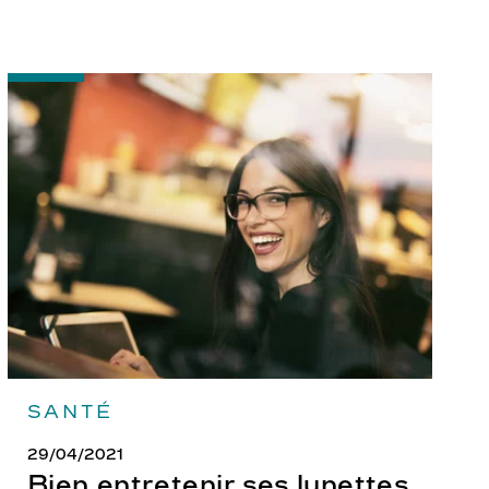
-
Bien
entretenir
ses
lunettes
SANTÉ
29/04/2021
Bien entretenir ses lunettes