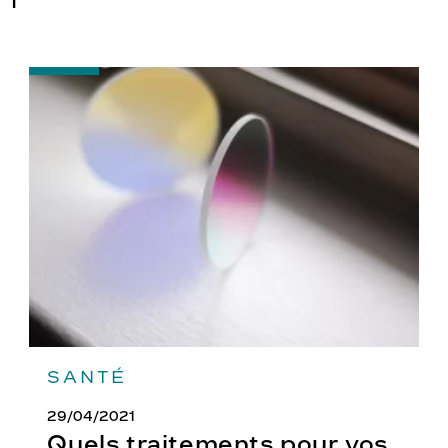
-
Quels
traitements
pour
vos
verres
?
SANTÉ
29/04/2021
Quels traitements pour vos