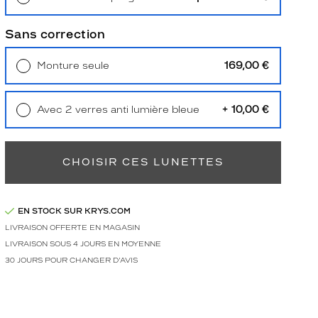
Retrait en magasin
Offert
Sans correction
169,00 €
Monture seule
Livraison à domicile
5,90 €
Retrait en magasin
Offert
+ 10,00 €
Avec 2 verres anti lumière bleue
Retrait en magasin
Offert
CHOISIR CES LUNETTES
EN STOCK SUR KRYS.COM
LIVRAISON OFFERTE EN MAGASIN
LIVRAISON SOUS 4 JOURS EN MOYENNE
30 JOURS POUR CHANGER D'AVIS