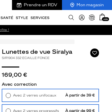
Prendre un RDV
Mon magasin
Mon
Afficher
SANTÉ
STYLE
SERVICES
vide
panie
la
recherche
fite !
Lunettes de vue Siralya
Ajouter
à
SIR1904 332 ECAILLE FONCE
ma
liste
d’envies
169,00 €
Avec correction
À partir de 39 €
Avec 2 verres unifocaux
ivant
Retrait en magasin
Offert
À partir de 99 €
Avec 2 verres progressifs