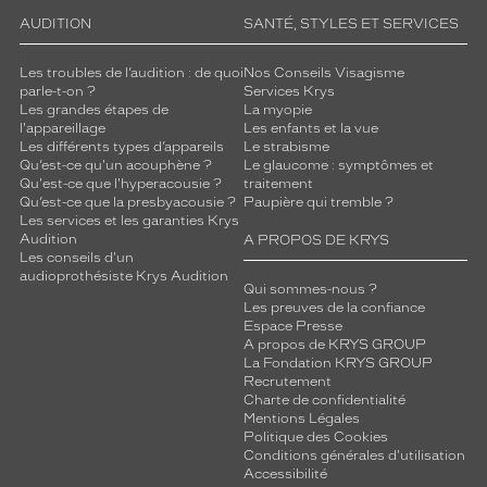
AUDITION
SANTÉ, STYLES ET SERVICES
Les troubles de l’audition : de quoi
Nos Conseils Visagisme
parle-t-on ?
Services Krys
Les grandes étapes de
La myopie
l'appareillage
Les enfants et la vue
Les différents types d’appareils
Le strabisme
Qu’est-ce qu'un acouphène ?
Le glaucome : symptômes et
Qu'est-ce que l'hyperacousie ?
traitement
Qu’est-ce que la presbyacousie ?
Paupière qui tremble ?
Les services et les garanties Krys
Audition
A PROPOS DE KRYS
Les conseils d'un
audioprothésiste Krys Audition
Qui sommes-nous ?
Les preuves de la confiance
Espace Presse
A propos de KRYS GROUP
La Fondation KRYS GROUP
Recrutement
Charte de confidentialité
Mentions Légales
Politique des Cookies
Conditions générales d'utilisation
Accessibilité