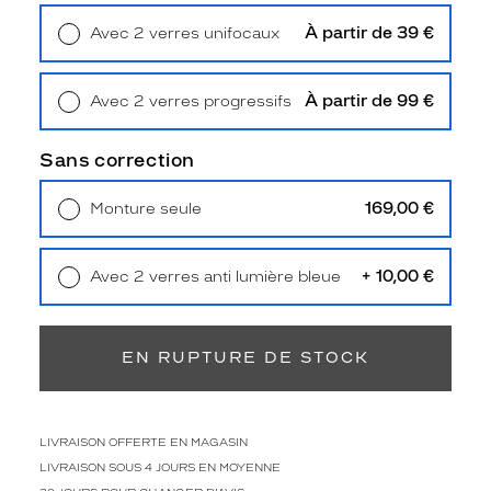
Type
de
À partir de 39 €
Avec 2 verres unifocaux
montage
Retrait en magasin
Offert
Cerclé
À partir de 99 €
Avec 2 verres progressifs
Taille
Retrait en magasin
Offert
de
Sans correction
monture
XS
169,00 €
Monture seule
discountDetail
Livraison à domicile
5,90 €
Retrait en magasin
Offert
-50%
+ 10,00 €
Avec 2 verres anti lumière bleue
Matière
Retrait en magasin
Offert
Plastique
Fournisseur
EN RUPTURE DE STOCK
Codir
Marque
Siralya
LIVRAISON OFFERTE EN MAGASIN
LIVRAISON SOUS 4 JOURS EN MOYENNE