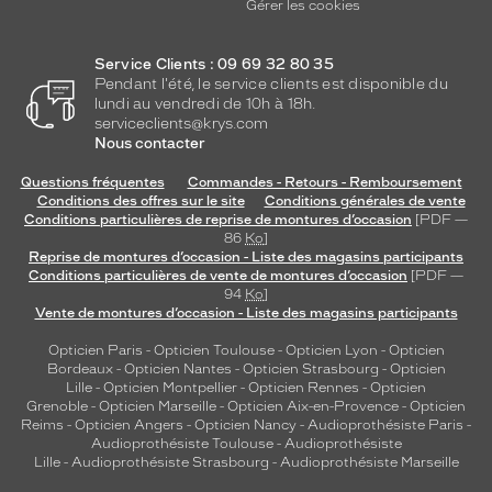
Gérer les cookies
Service Clients : 09 69 32 80 35
Pendant l'été, le service clients est disponible du
lundi au vendredi de 10h à 18h.
serviceclients@krys.com
Nous contacter
Questions fréquentes
Commandes - Retours - Remboursement
Conditions des offres sur le site
Conditions générales de vente
Conditions particulières de reprise de montures d’occasion
[PDF —
86
Ko
]
Reprise de montures d’occasion - Liste des magasins participants
Conditions particulières de vente de montures d’occasion
[PDF —
94
Ko
]
Vente de montures d’occasion - Liste des magasins participants
Opticien Paris
-
Opticien Toulouse
-
Opticien Lyon
-
Opticien
Bordeaux
-
Opticien Nantes
-
Opticien Strasbourg
-
Opticien
Lille
-
Opticien Montpellier
-
Opticien Rennes
-
Opticien
Grenoble
-
Opticien Marseille
-
Opticien Aix-en-Provence
-
Opticien
Reims
-
Opticien Angers
-
Opticien Nancy
-
Audioprothésiste Paris
-
Audioprothésiste Toulouse
-
Audioprothésiste
Lille
-
Audioprothésiste Strasbourg
-
Audioprothésiste Marseille