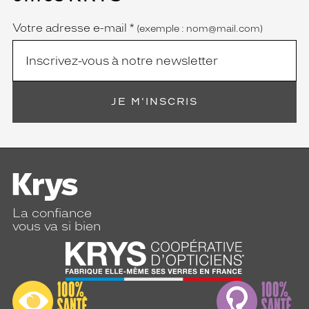
obligatoire)
Votre adresse e-mail
*
(exemple : nom@mail.com)
JE M'INSCRIS
La confiance
vous va si bien