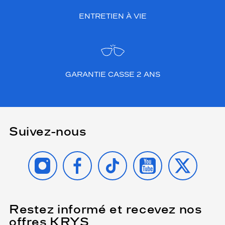
ENTRETIEN À VIE
GARANTIE CASSE 2 ANS
Suivez-nous
INSTAGRAM
FACEBOOK
TIKTOK
YOUTUBE
X
Restez informé et recevez nos
(Ce
champ
offres KRYS
est
Name