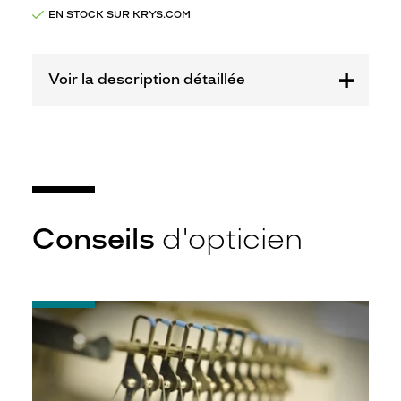
Marque
EN STOCK SUR KRYS.COM
Starwars
Voir la description détaillée
Conseils
d'opticien
-
Quel
indice
d’amincissement
?