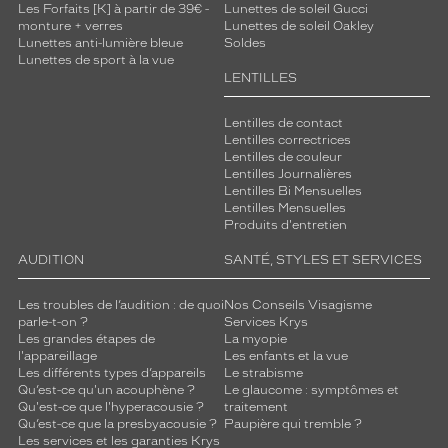
Les Forfaits [K] à partir de 39€ -
Lunettes de soleil Gucci
monture + verres
Lunettes de soleil Oakley
Lunettes anti-lumière bleue
Soldes
Lunettes de sport à la vue
LENTILLES
Lentilles de contact
Lentilles correctrices
Lentilles de couleur
Lentilles Journalières
Lentilles Bi Mensuelles
Lentilles Mensuelles
Produits d'entretien
AUDITION
SANTÉ, STYLES ET SERVICES
Les troubles de l’audition : de quoi
Nos Conseils Visagisme
parle-t-on ?
Services Krys
Les grandes étapes de
La myopie
l'appareillage
Les enfants et la vue
Les différents types d’appareils
Le strabisme
Qu’est-ce qu'un acouphène ?
Le glaucome : symptômes et
Qu'est-ce que l'hyperacousie ?
traitement
Qu’est-ce que la presbyacousie ?
Paupière qui tremble ?
Les services et les garanties Krys