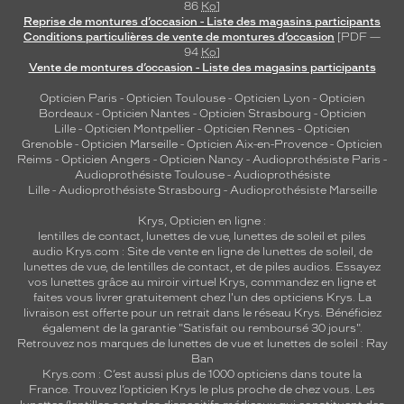
86
Ko
]
Reprise de montures d’occasion - Liste des magasins participants
Conditions particulières de vente de montures d’occasion
[PDF —
94
Ko
]
Vente de montures d’occasion - Liste des magasins participants
Opticien Paris
-
Opticien Toulouse
-
Opticien Lyon
-
Opticien
Bordeaux
-
Opticien Nantes
-
Opticien Strasbourg
-
Opticien
Lille
-
Opticien Montpellier
-
Opticien Rennes
-
Opticien
Grenoble
-
Opticien Marseille
-
Opticien Aix-en-Provence
-
Opticien
Reims
-
Opticien Angers
-
Opticien Nancy
-
Audioprothésiste Paris
-
Audioprothésiste Toulouse
-
Audioprothésiste
Lille
-
Audioprothésiste Strasbourg
-
Audioprothésiste Marseille
Krys, Opticien en ligne :
lentilles de contact
,
lunettes de vue
,
lunettes de soleil
et
piles
audio
Krys.com : Site de vente en ligne de lunettes de soleil, de
lunettes de vue, de
lentilles de contact
, et de piles audios. Essayez
vos lunettes grâce au miroir virtuel Krys, commandez en ligne et
faites vous livrer gratuitement chez l'un des opticiens Krys. La
livraison est offerte pour un retrait dans le réseau Krys. Bénéficiez
également de la garantie "Satisfait ou remboursé 30 jours".
Retrouvez nos marques de lunettes de vue et
lunettes de soleil : Ray
Ban
Krys.com : C’est aussi plus de 1000 opticiens dans toute la
France.
Trouvez l’opticien Krys le plus proche de chez vous
. Les