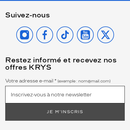
Suivez-nous
INSTAGRAM
FACEBOOK
TIKTOK
YOUTUBE
X
Restez informé et recevez nos
(Ce
champ
offres KRYS
est
Name
obligatoire)
Votre adresse e-mail
*
(exemple : nom@mail.com)
JE M'INSCRIS