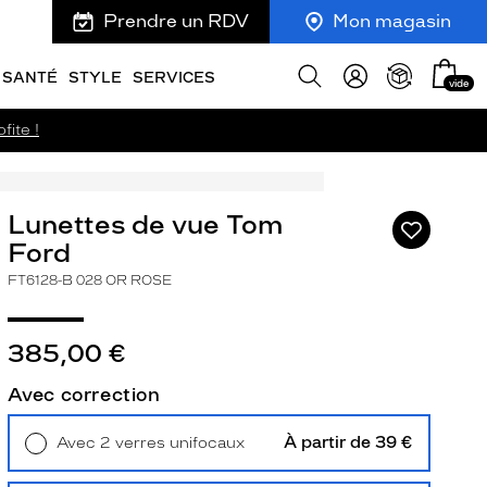
Prendre un RDV
Mon magasin
Mon
Afficher
SANTÉ
STYLE
SERVICES
vide
panie
la
recherche
fite !
Lunettes de vue Tom
Ajouter
à
Ford
ma
FT6128-B 028 OR ROSE
liste
d’envies
385,00 €
Avec correction
ivant
À partir de 39 €
Avec 2 verres unifocaux
Retrait en magasin
Offert