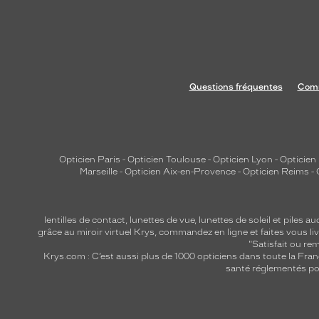
Questions fréquentes
Comm
Opticien Paris
-
Opticien Toulouse
-
Opticien Lyon
-
Opticien
Marseille
-
Opticien Aix-en-Provence
-
Opticien Reims
-
lentilles de contact
,
lunettes de vue
,
lunettes de soleil
et
piles au
grâce au miroir virtuel Krys, commandez en ligne et faites vous liv
"Satisfait ou r
Krys.com : C’est aussi plus de 1000 opticiens dans toute la Fra
santé réglementés por