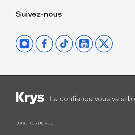
Suivez-nous
INSTAGRAM
FACEBOOK
TIKTOK
YOUTUBE
X
La confiance
vous va si b
LUNETTES DE VUE