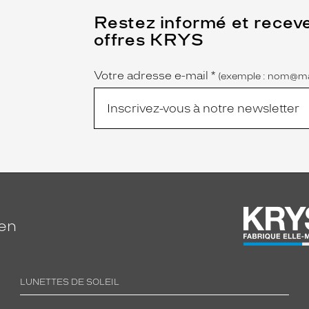
(Ce
Restez informé et recev
champ
offres KRYS
est
Name
obligatoire)
Votre adresse e-mail
*
(exemple : nom@ma
ien
LUNETTES DE SOLEIL