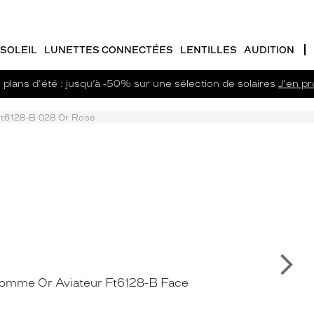
SOLEIL
LUNETTES CONNECTÉES
LENTILLES
AUDITION
plans d'été : jusqu’à -50% sur une sélection de solaires
J'en pro
t6128-B 028 Or Rose
Su