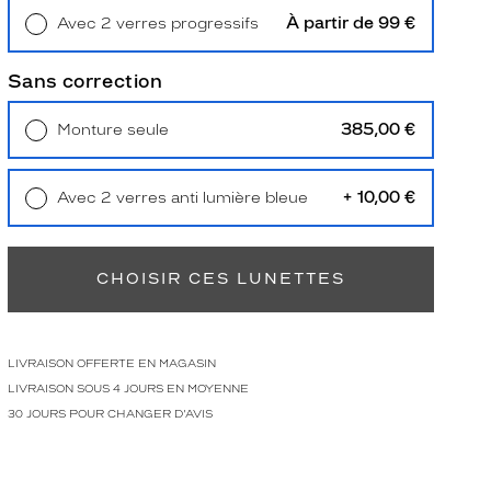
À partir de 99 €
Avec 2 verres progressifs
Retrait en magasin
Offert
Sans correction
385,00 €
Monture seule
Livraison à domicile
5,90 €
Retrait en magasin
Offert
+ 10,00 €
Avec 2 verres anti lumière bleue
Retrait en magasin
Offert
CHOISIR CES LUNETTES
LIVRAISON OFFERTE EN MAGASIN
LIVRAISON SOUS 4 JOURS EN MOYENNE
30 JOURS POUR CHANGER D'AVIS