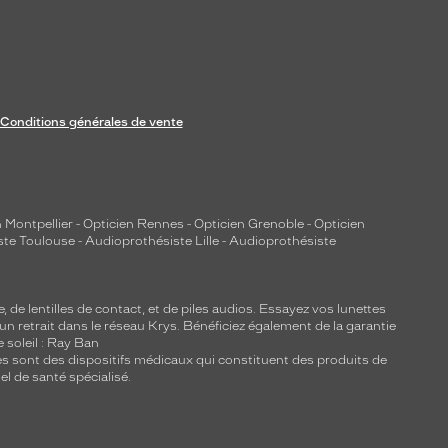
Conditions générales de vente
 Montpellier
-
Opticien Rennes
-
Opticien Grenoble
-
Opticien
ste Toulouse
-
Audioprothésiste Lille
-
Audioprothésiste
e, de
lentilles de contact
, et de piles audios. Essayez vos lunettes
 un retrait dans le réseau Krys. Bénéficiez également de la garantie
e soleil : Ray Ban
lles sont des dispositifs médicaux qui constituent des produits de
l de santé spécialisé.