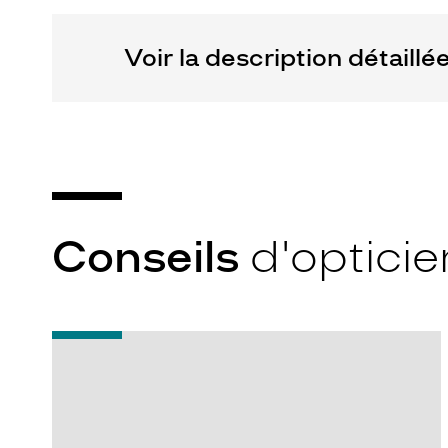
Tom
Marcolin
Ford
Voir la description détaillé
France
Sas
Conseils
d'opticie
-
Quel
indice
d’amincissement
?