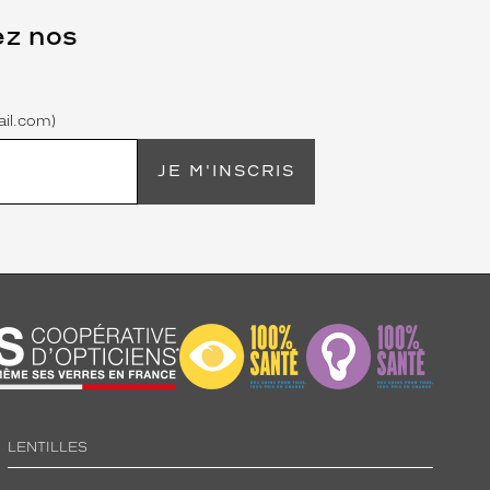
ez nos
il.com)
JE M'INSCRIS
LENTILLES