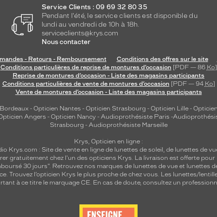
Service Clients : 09 69 32 80 35
Pendant l'été, le service clients est disponible du
lundi au vendredi de 10h à 18h.
serviceclients@krys.com
Nous contacter
andes - Retours - Remboursement
Conditions des offres sur le site
Conditions particulières de reprise de montures d’occasion
[PDF — 86
Ko
]
Reprise de montures d’occasion - Liste des magasins participants
Conditions particulières de vente de montures d’occasion
[PDF — 94
Ko
]
Vente de montures d’occasion - Liste des magasins participants
 Bordeaux
-
Opticien Nantes
-
Opticien Strasbourg
-
Opticien Lille
-
Opticien
Opticien Angers
-
Opticien Nancy
-
Audioprothésiste Paris
-
Audioprothési
Strasbourg
-
Audioprothésiste Marseille
Krys, Opticien en ligne :
dio
Krys.com : Site de vente en ligne de lunettes de soleil, de lunettes de vu
rer gratuitement chez l'un des opticiens Krys. La livraison est offerte pour
emboursé 30 jours". Retrouvez nos marques de lunettes de vue et
lunettes d
nce.
Trouvez l’opticien Krys le plus proche de chez vous
. Les lunettes/lenti
tant à ce titre le marquage CE. En cas de doute, consultez un professionne