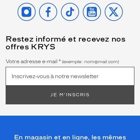
INSTAGRAM
FACEBOOK
TIKTOK
YOUTUBE
X
Restez informé et recevez nos
(Ce
champ
offres KRYS
est
Name
obligatoire)
Votre adresse e-mail
*
(exemple : nom@mail.com)
JE M'INSCRIS
En magasin et en ligne, les mêmes