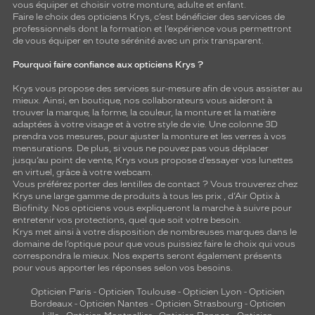
vous équiper et choisir votre monture, adulte et enfant.
Faire le choix des opticiens Krys, c’est bénéficier des services de
professionnels dont la formation et l’expérience vous permettront
de vous équiper en toute sérénité avec un prix transparent.
Pourquoi faire confiance aux opticiens Krys ?
Krys vous propose des services sur-mesure afin de vous assister au
mieux. Ainsi, en boutique, nos collaborateurs vous aideront à
trouver la marque, la forme, la couleur, la monture et la matière
adaptées à votre visage et à votre style de vie. Une colonne 3D
prendra vos mesures, pour ajuster la monture et les verres à vos
mensurations. De plus, si vous ne pouvez pas vous déplacer
jusqu’au point de vente, Krys vous propose d’essayer vos lunettes
en virtuel, grâce à votre webcam.
Vous préférez porter des lentilles de contact ? Vous trouverez chez
Krys une large gamme de produits à tous les prix , d’Air Optix à
Biofinity. Nos opticiens vous expliqueront la marche à suivre pour
entretenir vos protections, quel que soit votre besoin.
Krys met ainsi à votre disposition de nombreuses marques dans le
domaine de l’optique pour que vous puissiez faire le choix qui vous
correspondra le mieux. Nos experts seront également présents
pour vous apporter les réponses selon vos besoins.
Opticien Paris
-
Opticien Toulouse
-
Opticien Lyon
-
Opticien
Bordeaux
-
Opticien Nantes
-
Opticien Strasbourg
-
Opticien