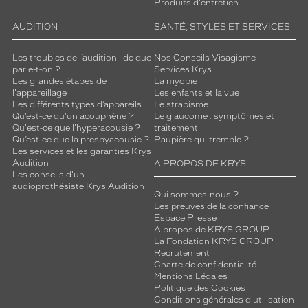
Produits d'entretien
AUDITION
SANTÉ, STYLES ET SERVICES
Les troubles de l’audition : de quoi
Nos Conseils Visagisme
parle-t-on ?
Services Krys
Les grandes étapes de
La myopie
l'appareillage
Les enfants et la vue
Les différents types d’appareils
Le strabisme
Qu’est-ce qu'un acouphène ?
Le glaucome : symptômes et
Qu'est-ce que l'hyperacousie ?
traitement
Qu’est-ce que la presbyacousie ?
Paupière qui tremble ?
Les services et les garanties Krys
Audition
A PROPOS DE KRYS
Les conseils d'un
audioprothésiste Krys Audition
Qui sommes-nous ?
Les preuves de la confiance
Espace Presse
A propos de KRYS GROUP
La Fondation KRYS GROUP
Recrutement
Charte de confidentialité
Mentions Légales
Politique des Cookies
Conditions générales d'utilisation