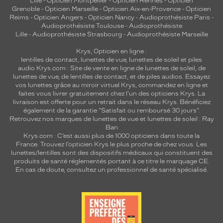
Lille
-
Opticien Montpellier
-
Opticien Rennes
-
Opticien
Grenoble
-
Opticien Marseille
-
Opticien Aix-en-Provence
-
Opticien
Reims
-
Opticien Angers
-
Opticien Nancy
-
Audioprothésiste Paris
-
Audioprothésiste Toulouse
-
Audioprothésiste
Lille
-
Audioprothésiste Strasbourg
-
Audioprothésiste Marseille
Krys, Opticien en ligne :
lentilles de contact
,
lunettes de vue
,
lunettes de soleil
et
piles
audio
Krys.com : Site de vente en ligne de lunettes de soleil, de
lunettes de vue, de
lentilles de contact
, et de piles audios. Essayez
vos lunettes grâce au miroir virtuel Krys, commandez en ligne et
faites vous livrer gratuitement chez l'un des opticiens Krys. La
livraison est offerte pour un retrait dans le réseau Krys. Bénéficiez
également de la garantie "Satisfait ou remboursé 30 jours".
Retrouvez nos marques de lunettes de vue et
lunettes de soleil : Ray
Ban
Krys.com : C’est aussi plus de 1000 opticiens dans toute la
France.
Trouvez l’opticien Krys le plus proche de chez vous
. Les
lunettes/lentilles sont des dispositifs médicaux qui constituent des
produits de santé réglementés portant à ce titre le marquage CE.
En cas de doute, consultez un professionnel de santé spécialisé.