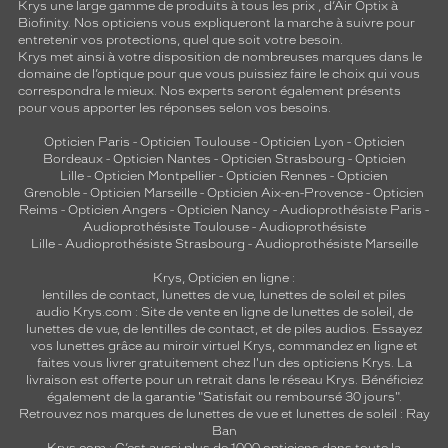
Krys une large gamme de produits à tous les prix , d’Air Optix à
Biofinity. Nos opticiens vous expliqueront la marche à suivre pour
entretenir vos protections, quel que soit votre besoin.
Krys met ainsi à votre disposition de nombreuses marques dans le
domaine de l’optique pour que vous puissiez faire le choix qui vous
correspondra le mieux. Nos experts seront également présents
pour vous apporter les réponses selon vos besoins.
Opticien Paris
-
Opticien Toulouse
-
Opticien Lyon
-
Opticien
Bordeaux
-
Opticien Nantes
-
Opticien Strasbourg
-
Opticien
Lille
-
Opticien Montpellier
-
Opticien Rennes
-
Opticien
Grenoble
-
Opticien Marseille
-
Opticien Aix-en-Provence
-
Opticien
Reims
-
Opticien Angers
-
Opticien Nancy
-
Audioprothésiste Paris
-
Audioprothésiste Toulouse
-
Audioprothésiste
Lille
-
Audioprothésiste Strasbourg
-
Audioprothésiste Marseille
Krys, Opticien en ligne :
lentilles de contact
,
lunettes de vue
,
lunettes de soleil
et
piles
audio
Krys.com : Site de vente en ligne de lunettes de soleil, de
lunettes de vue, de
lentilles de contact
, et de piles audios. Essayez
vos lunettes grâce au miroir virtuel Krys, commandez en ligne et
faites vous livrer gratuitement chez l'un des opticiens Krys. La
livraison est offerte pour un retrait dans le réseau Krys. Bénéficiez
également de la garantie "Satisfait ou remboursé 30 jours".
Retrouvez nos marques de lunettes de vue et
lunettes de soleil : Ray
Ban