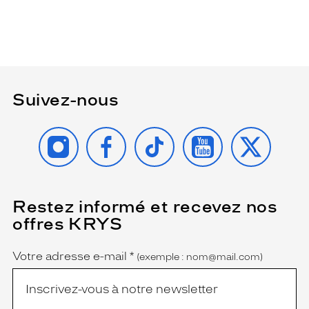
Suivez-nous
INSTAGRAM
FACEBOOK
TIKTOK
YOUTUBE
X
Restez informé et recevez nos
(Ce
champ
offres KRYS
est
Name
obligatoire)
Votre adresse e-mail
*
(exemple : nom@mail.com)