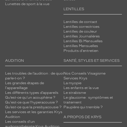
Lunettes de sport à la vue
LENTILLES
Lentilles de contact
Lentilles correctrices
Lentilles de couleur
Lentilles Journalières
Lentilles Bi Mensuelles
Lentilles Mensuelles
Produits d'entretien
AUDITION
SANTÉ, STYLES ET SERVICES
Les troubles de l’audition : de quoi
Nos Conseils Visagisme
parle-t-on ?
Services Krys
Les grandes étapes de
La myopie
l'appareillage
Les enfants et la vue
Les différents types d’appareils
Le strabisme
Qu’est-ce qu'un acouphène ?
Le glaucome : symptômes et
Qu'est-ce que l'hyperacousie ?
traitement
Qu’est-ce que la presbyacousie ?
Paupière qui tremble ?
Les services et les garanties Krys
Audition
A PROPOS DE KRYS
Les conseils d'un
audioprothésiste Krys Audition