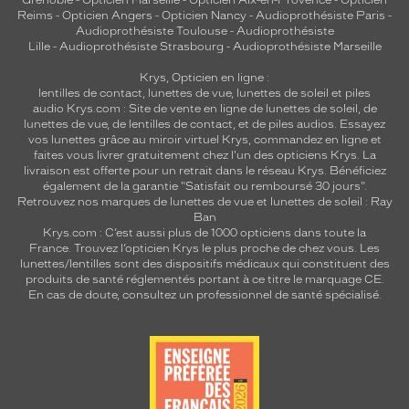
Reims
-
Opticien Angers
-
Opticien Nancy
-
Audioprothésiste Paris
-
Audioprothésiste Toulouse
-
Audioprothésiste
Lille
-
Audioprothésiste Strasbourg
-
Audioprothésiste Marseille
Krys, Opticien en ligne :
lentilles de contact
,
lunettes de vue
,
lunettes de soleil
et
piles
audio
Krys.com : Site de vente en ligne de lunettes de soleil, de
lunettes de vue, de
lentilles de contact
, et de piles audios. Essayez
vos lunettes grâce au miroir virtuel Krys, commandez en ligne et
faites vous livrer gratuitement chez l'un des opticiens Krys. La
livraison est offerte pour un retrait dans le réseau Krys. Bénéficiez
également de la garantie "Satisfait ou remboursé 30 jours".
Retrouvez nos marques de lunettes de vue et
lunettes de soleil : Ray
Ban
Krys.com : C’est aussi plus de 1000 opticiens dans toute la
France.
Trouvez l’opticien Krys le plus proche de chez vous
. Les
lunettes/lentilles sont des dispositifs médicaux qui constituent des
produits de santé réglementés portant à ce titre le marquage CE.
En cas de doute, consultez un professionnel de santé spécialisé.