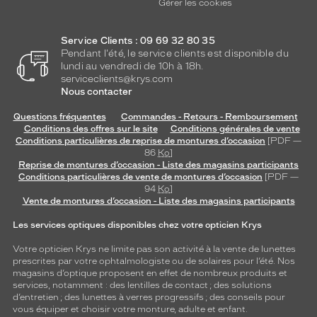
Gérer les cookies
Service Clients : 09 69 32 80 35
Pendant l'été, le service clients est disponible du
lundi au vendredi de 10h à 18h.
serviceclients@krys.com
Nous contacter
Questions fréquentes
Commandes - Retours - Remboursement
Conditions des offres sur le site
Conditions générales de vente
Conditions particulières de reprise de montures d’occasion
[PDF —
86
Ko
]
Reprise de montures d’occasion - Liste des magasins participants
Conditions particulières de vente de montures d’occasion
[PDF —
94
Ko
]
Vente de montures d’occasion - Liste des magasins participants
Les services optiques disponibles chez votre opticien Krys
Votre opticien Krys ne limite pas son activité à la vente de
lunettes
prescrites par votre ophtalmologiste ou de
solaires
pour l’été. Nos
magasins d’optique proposent en effet de nombreux produits et
services, notamment : des
lentilles de contact
; des
solutions
d’entretien
; des lunettes à verres progressifs ; des conseils pour
vous équiper et choisir votre monture, adulte et enfant.