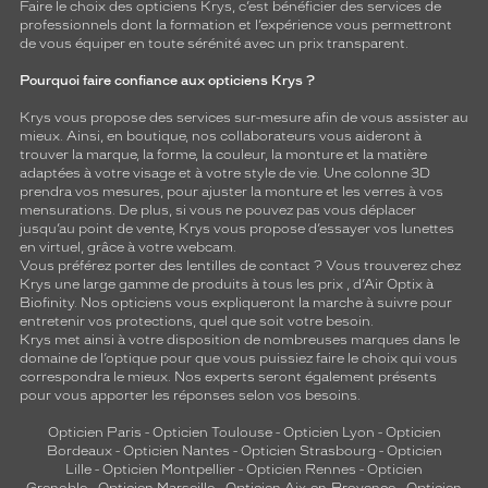
Faire le choix des opticiens Krys, c’est bénéficier des services de
professionnels dont la formation et l’expérience vous permettront
de vous équiper en toute sérénité avec un prix transparent.
Pourquoi faire confiance aux opticiens Krys ?
Krys vous propose des services sur-mesure afin de vous assister au
mieux. Ainsi, en boutique, nos collaborateurs vous aideront à
trouver la marque, la forme, la couleur, la monture et la matière
adaptées à votre visage et à votre style de vie. Une colonne 3D
prendra vos mesures, pour ajuster la monture et les verres à vos
mensurations. De plus, si vous ne pouvez pas vous déplacer
jusqu’au point de vente, Krys vous propose d’essayer vos lunettes
en virtuel, grâce à votre webcam.
Vous préférez porter des lentilles de contact ? Vous trouverez chez
Krys une large gamme de produits à tous les prix , d’Air Optix à
Biofinity. Nos opticiens vous expliqueront la marche à suivre pour
entretenir vos protections, quel que soit votre besoin.
Krys met ainsi à votre disposition de nombreuses marques dans le
domaine de l’optique pour que vous puissiez faire le choix qui vous
correspondra le mieux. Nos experts seront également présents
pour vous apporter les réponses selon vos besoins.
Opticien Paris
-
Opticien Toulouse
-
Opticien Lyon
-
Opticien
Bordeaux
-
Opticien Nantes
-
Opticien Strasbourg
-
Opticien
Lille
-
Opticien Montpellier
-
Opticien Rennes
-
Opticien
Grenoble
-
Opticien Marseille
-
Opticien Aix-en-Provence
-
Opticien