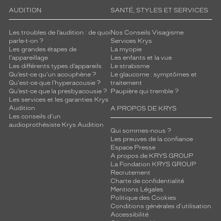
AUDITION
SANTÉ, STYLES ET SERVICES
Les troubles de l’audition : de quoi
Nos Conseils Visagisme
parle-t-on ?
Services Krys
Les grandes étapes de
La myopie
l'appareillage
Les enfants et la vue
Les différents types d’appareils
Le strabisme
Qu’est-ce qu'un acouphène ?
Le glaucome : symptômes et
Qu'est-ce que l'hyperacousie ?
traitement
Qu’est-ce que la presbyacousie ?
Paupière qui tremble ?
Les services et les garanties Krys
Audition
A PROPOS DE KRYS
Les conseils d'un
audioprothésiste Krys Audition
Qui sommes-nous ?
Les preuves de la confiance
Espace Presse
A propos de KRYS GROUP
La Fondation KRYS GROUP
Recrutement
Charte de confidentialité
Mentions Légales
Politique des Cookies
Conditions générales d'utilisation
Accessibilité