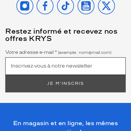
Restez informé et recevez nos
(Ce
champ
offres KRYS
est
Name
obligatoire)
Votre adresse e-mail
*
(exemple : nom@mail.com)
JE M'INSCRIS
En magasin et en ligne, les mêmes