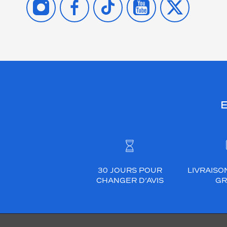
E
30 JOURS POUR
LIVRAISO
CHANGER D’AVIS
GR