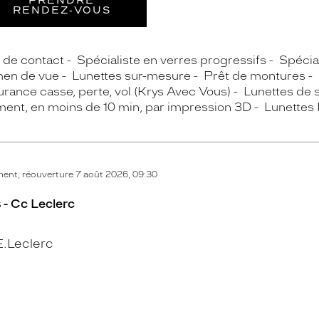
PRENDRE
RENDEZ‑VOUS
s de contact
Spécialiste en verres progressifs
Spécial
en de vue
Lunettes sur-mesure
Prêt de montures
rance casse, perte, vol (Krys Avec Vous)
Lunettes de s
ment, en moins de 10 min, par impression 3D
Lunettes 
ent, réouverture 7 août 2026, 09:30
 - Cc Leclerc
.Leclerc