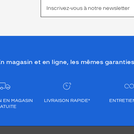
n magasin et en ligne, les mêmes garanties
N EN MAGASIN
LIVRAISON RAPIDE*
ENTRETIEN
ATUITE