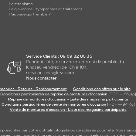
Le strabisme
Le glaucome : symptômes et traitement
Paupière qui tremble ?
Service Clients : 09 69 32 80 35
Pendant l'été, le service clients est disponible du
lundi au vendredi de 10h à 18h.
serviceclients@krys.com
Nous contacter
andes - Retours - Remboursement
Conditions des offres sur le site
Conditions particulières de reprise de montures d’occasion
[PDF — 86
Ko
]
Reprise de montures d’occasion - Liste des magasins participants
Conditions particulières de vente de montures d’occasion
[PDF — 94
Ko
]
Vente de montures d’occasion - Liste des magasins participants
s
prescrites par votre ophtalmologiste ou de
solaires
pour l’été. Nos magas
tretien
; des lunettes à verres progressifs ; des conseils pour vous équiper e