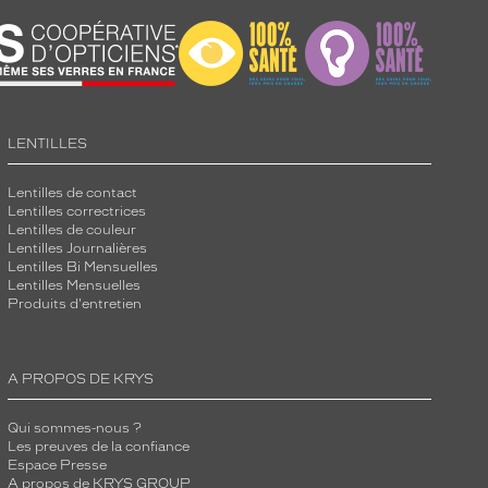
LENTILLES
Lentilles de contact
Lentilles correctrices
Lentilles de couleur
Lentilles Journalières
Lentilles Bi Mensuelles
Lentilles Mensuelles
Produits d'entretien
A PROPOS DE KRYS
Qui sommes-nous ?
Les preuves de la confiance
Espace Presse
A propos de KRYS GROUP