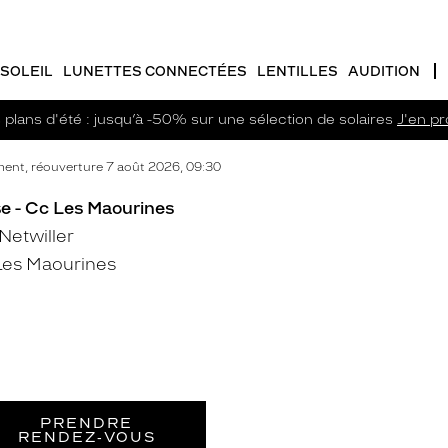
SOLEIL
LUNETTES CONNECTÉES
LENTILLES
AUDITION
plans d'été : jusqu’à -50% sur une sélection de solaires
J'en pro
ent, réouverture 7 août 2026, 09:30
se - Cc Les Maourines
Netwiller
Les Maourines
PRENDRE
RENDEZ‑VOUS