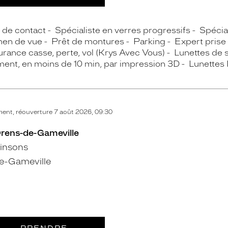
s de contact
Spécialiste en verres progressifs
Spécial
en de vue
Prêt de montures
Parking
Expert prise
rance casse, perte, vol (Krys Avec Vous)
Lunettes de s
ment, en moins de 10 min, par impression 3D
Lunettes 
ent, réouverture 7 août 2026, 09:30
Orens-de-Gameville
Pinsons
e-Gameville