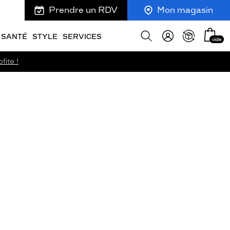
Prendre un RDV
Mon magasin
Mon
Afficher
SANTÉ
STYLE
SERVICES
vide
panie
la
recherche
fite !