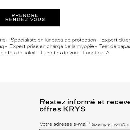
PRENDRE
RENDEZ‑VOUS
ifs
Spécialiste en lunettes de protection
Expert du sp
ng
Expert prise en charge de la myopie
Test de capaci
nettes de soleil
Lunettes de vue
Lunettes IA
(Ce
Restez informé et recev
champ
offres KRYS
est
Name
obligatoire)
Votre adresse e-mail
*
(exemple : nom@ma