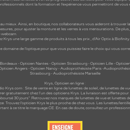
e professionnels dont la formation et l’expérience vous permettront de vous 
 mieux. Ainsi, en boutique, nos collaborateurs vous aideront à trouver la 
mesures, pour ajuster la monture et les verres à vos mensurations. De plus
re webcam.
z Krys une large gamme de produits à tous les prix , d’Air Optix à Biofinit
e domaine de l’optique pour que vous puissiez faire le choix qui vous cor
 Bordeaux
-
Opticien Nantes
-
Opticien Strasbourg
-
Opticien Lille
-
Opticien
Opticien Angers
-
Opticien Nancy
-
Audioprothésiste Paris
-
Audioprothési
Strasbourg
-
Audioprothésiste Marseille
Krys, Opticien en ligne :
dio
Krys.com : Site de vente en ligne de lunettes de soleil, de lunettes de vu
rer gratuitement chez l'un des opticiens Krys. La livraison est offerte pour
emboursé 30 jours". Retrouvez nos marques de lunettes de vue et
lunettes d
nce.
Trouvez l’opticien Krys le plus proche de chez vous
. Les lunettes/lenti
tant à ce titre le marquage CE. En cas de doute, consultez un professionne