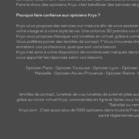
Faire le choix des opticiens Krys, c’est bénéficier des services d
Pourquoi faire confiance aux opticiens Krys ?
Krys vous propose des services sur-mesure afin de vous assister au
votre visage et à votre style de vie. Une colonne 3D prendra vos 
Krys vous propose d’essayer vos lunettes en virtuel, grâce à vot
Vous préférez porter des lentilles de contact ? Vous trouverez che
entretenir vos protections, quel que soit votre besoin.
Krys met ainsi à votre disposition de nombreuses marques dans l
vous apporter les réponses selon vos besoins.
Opticien Paris
-
Opticien Toulouse
-
Opticien Lyon
-
Opticien
Marseille
-
Opticien Aix-en-Provence
-
Opticien Reims
-
lentilles de contact
,
lunettes de vue
,
lunettes de soleil
et
piles au
grâce au miroir virtuel Krys, commandez en ligne et faites vous liv
"Satisfait ou r
Krys.com : C’est aussi plus de 1000 opticiens dans toute la Fra
santé réglementés por