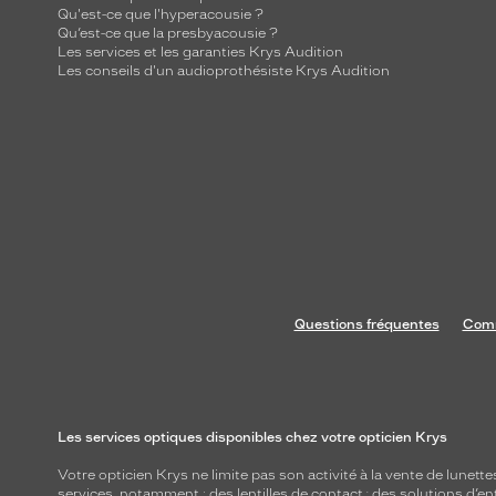
Qu'est-ce que l'hyperacousie ?
Qu’est-ce que la presbyacousie ?
Les services et les garanties Krys Audition
Les conseils d'un audioprothésiste Krys Audition
Questions fréquentes
Comm
Les services optiques disponibles chez votre opticien Krys
Votre opticien Krys ne limite pas son activité à la vente de
lunette
services, notamment : des
lentilles de contact
; des
solutions d’en