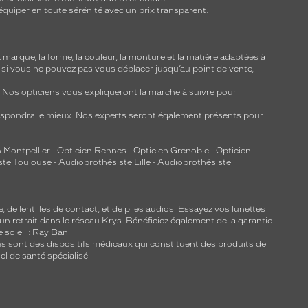
équiper en toute sérénité avec un prix transparent.
marque, la forme, la couleur, la monture et la matière adaptées à
, si vous ne pouvez pas vous déplacer jusqu’au point de vente,
y. Nos opticiens vous expliqueront la marche à suivre pour
respondra le mieux. Nos experts seront également présents pour
 Montpellier
-
Opticien Rennes
-
Opticien Grenoble
-
Opticien
ste Toulouse
-
Audioprothésiste Lille
-
Audioprothésiste
e, de
lentilles de contact
, et de piles audios. Essayez vos lunettes
 un retrait dans le réseau Krys. Bénéficiez également de la garantie
e soleil : Ray Ban
lles sont des dispositifs médicaux qui constituent des produits de
l de santé spécialisé.