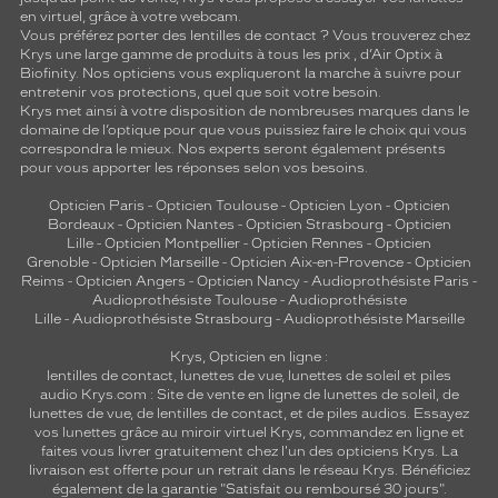
en virtuel, grâce à votre webcam.
Vous préférez porter des lentilles de contact ? Vous trouverez chez
Krys une large gamme de produits à tous les prix , d’Air Optix à
Biofinity. Nos opticiens vous expliqueront la marche à suivre pour
entretenir vos protections, quel que soit votre besoin.
Krys met ainsi à votre disposition de nombreuses marques dans le
domaine de l’optique pour que vous puissiez faire le choix qui vous
correspondra le mieux. Nos experts seront également présents
pour vous apporter les réponses selon vos besoins.
Opticien Paris
-
Opticien Toulouse
-
Opticien Lyon
-
Opticien
Bordeaux
-
Opticien Nantes
-
Opticien Strasbourg
-
Opticien
Lille
-
Opticien Montpellier
-
Opticien Rennes
-
Opticien
Grenoble
-
Opticien Marseille
-
Opticien Aix-en-Provence
-
Opticien
Reims
-
Opticien Angers
-
Opticien Nancy
-
Audioprothésiste Paris
-
Audioprothésiste Toulouse
-
Audioprothésiste
Lille
-
Audioprothésiste Strasbourg
-
Audioprothésiste Marseille
Krys, Opticien en ligne :
lentilles de contact
,
lunettes de vue
,
lunettes de soleil
et
piles
audio
Krys.com : Site de vente en ligne de lunettes de soleil, de
lunettes de vue, de
lentilles de contact
, et de piles audios. Essayez
vos lunettes grâce au miroir virtuel Krys, commandez en ligne et
faites vous livrer gratuitement chez l'un des opticiens Krys. La
livraison est offerte pour un retrait dans le réseau Krys. Bénéficiez
également de la garantie "Satisfait ou remboursé 30 jours".