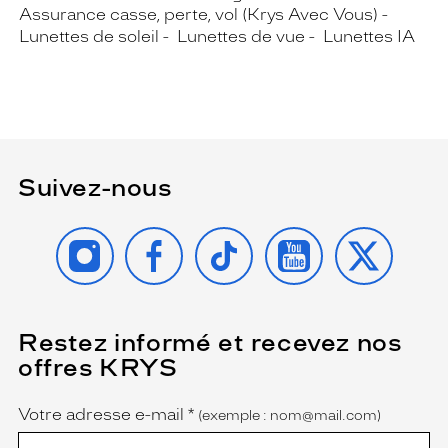
Assurance casse, perte, vol (Krys Avec Vous)
Lunettes de soleil
Lunettes de vue
Lunettes IA
Suivez-nous
INSTAGRAM
FACEBOOK
TIKTOK
YOUTUBE
X
Restez informé et recevez nos
(Ce
champ
offres KRYS
est
Name
obligatoire)
Votre adresse e-mail
*
(exemple : nom@mail.com)