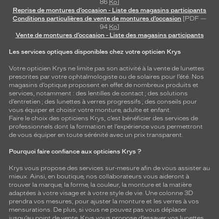
86
Ko
]
Reprise de montures d’occasion - Liste des magasins participants
Conditions particulières de vente de montures d’occasion
[PDF —
94
Ko
]
Vente de montures d’occasion - Liste des magasins participants
Les services optiques disponibles chez votre opticien Krys
Votre opticien Krys ne limite pas son activité à la vente de
lunettes
prescrites par votre ophtalmologiste ou de
solaires
pour l’été. Nos
magasins d’optique proposent en effet de nombreux produits et
services, notamment : des
lentilles de contact
; des
solutions
d’entretien
; des lunettes à verres progressifs ; des conseils pour
vous équiper et choisir votre monture, adulte et enfant.
Faire le choix des opticiens Krys, c’est bénéficier des services de
professionnels dont la formation et l’expérience vous permettront
de vous équiper en toute sérénité avec un prix transparent.
Pourquoi faire confiance aux opticiens Krys ?
Krys vous propose des services sur-mesure afin de vous assister au
mieux. Ainsi, en boutique, nos collaborateurs vous aideront à
trouver la marque, la forme, la couleur, la monture et la matière
adaptées à votre visage et à votre style de vie. Une colonne 3D
prendra vos mesures, pour ajuster la monture et les verres à vos
mensurations. De plus, si vous ne pouvez pas vous déplacer
jusqu’au point de vente, Krys vous propose d’essayer vos lunettes