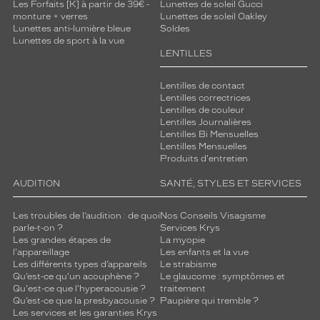
Les Forfaits [K] à partir de 39€ -
Lunettes de soleil Gucci
monture + verres
Lunettes de soleil Oakley
Lunettes anti-lumière bleue
Soldes
Lunettes de sport à la vue
LENTILLES
Lentilles de contact
Lentilles correctrices
Lentilles de couleur
Lentilles Journalières
Lentilles Bi Mensuelles
Lentilles Mensuelles
Produits d'entretien
AUDITION
SANTÉ, STYLES ET SERVICES
Les troubles de l’audition : de quoi
Nos Conseils Visagisme
parle-t-on ?
Services Krys
Les grandes étapes de
La myopie
l'appareillage
Les enfants et la vue
Les différents types d’appareils
Le strabisme
Qu’est-ce qu'un acouphène ?
Le glaucome : symptômes et
Qu'est-ce que l'hyperacousie ?
traitement
Qu’est-ce que la presbyacousie ?
Paupière qui tremble ?
Les services et les garanties Krys