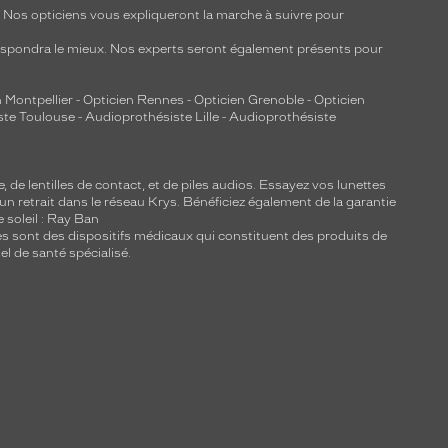
y. Nos opticiens vous expliqueront la marche à suivre pour
respondra le mieux. Nos experts seront également présents pour
 Montpellier
-
Opticien Rennes
-
Opticien Grenoble
-
Opticien
ste Toulouse
-
Audioprothésiste Lille
-
Audioprothésiste
e, de
lentilles de contact
, et de piles audios. Essayez vos lunettes
 un retrait dans le réseau Krys. Bénéficiez également de la garantie
e soleil : Ray Ban
lles sont des dispositifs médicaux qui constituent des produits de
l de santé spécialisé.