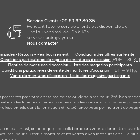
Service Clients : 09 69 32 80 35
Pendant l'été, le service clients est disponible du
lundi au vendredi de 10h à 18h.
serviceclients@krys.com
Nous contacter
andes - Retours - Remboursement
Conditions des offres sur le site
Conditions particulières de reprise de montures d’occasion
[PDF — 86
Ko
]
Reprise de montures d’occasion - Liste des magasins participants
Conditions particulières de vente de montures d’occasion
[PDF — 94
Ko
]
Vente de montures d’occasion - Liste des magasins participants
s
prescrites par votre ophtalmologiste ou de
solaires
pour l’été. Nos magas
tretien
; des lunettes à verres progressifs ; des conseils pour vous équiper e
e professionnels dont la formation et l’expérience vous permettront de vous 
 mieux. Ainsi, en boutique, nos collaborateurs vous aideront à trouver la 
mesures, pour ajuster la monture et les verres à vos mensurations. De plus
re webcam.