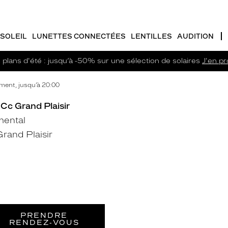
SOLEIL
LUNETTES CONNECTÉES
LENTILLES
AUDITION
plans d'été : jusqu’à -50% sur une sélection de solaires
J'en pro
ment, jusqu’à 20:00
- Cc Grand Plaisir
mental
rand Plaisir
PRENDRE
RENDEZ‑VOUS