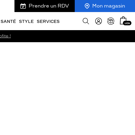
Prendre un RDV
Mon magasin
Mon
Afficher
SANTÉ
STYLE
SERVICES
vide
panie
la
recherche
fite !