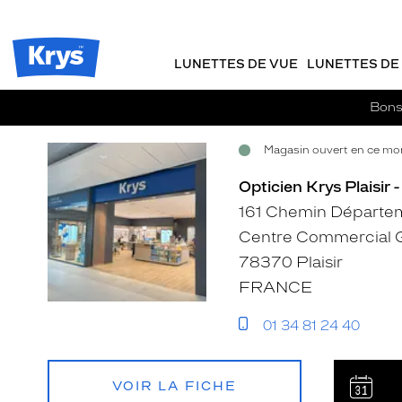
Opticien
m
J
ER AU
Krys
TENU
y
e
-
CIPAL
Opticien
K
r
La
Krys
r
e
LUNETTES DE VUE
LUNETTES DE 
confiance
-
y
-
vous
s
c
va
La
Bons 
si
o
confiance
bien
m
vous
Magasin ouvert en ce mo
m
Voir
Voir
va
a
si
la
la
Opticien Krys Plaisir 
n
bien
fiche
fiche
d
161 Chemin Départe
e
Centre Commercial G
78370 Plaisir
FRANCE
01 34 81 24 40
VOIR LA FICHE