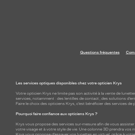
Questions fréquentes
Comm
Les services optiques disponibles chez votre opticien Krys
Votre opticien Krys ne limite pas son activité à la vente de
lunette
services, notamment : des
lentilles de contact
; des
solutions d’en
Faire le choix des opticiens Krys, c’est bénéficier des services d
Pourquoi faire confiance aux opticiens Krys ?
Krys vous propose des services sur-mesure afin de vous assister au
votre visage et à votre style de vie. Une colonne 3D prendra vos 
Krys vous propose d’essayer vos lunettes en virtuel, grâce à vot