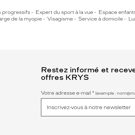
s progressifs
Expert du sport à la vue
Espace enfant
arge de la myopie
Visagisme
Service à domicile
Lu
(Ce
Restez informé et recev
champ
offres KRYS
est
Name
obligatoire)
Votre adresse e-mail
*
(exemple : nom@ma