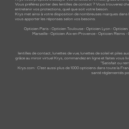
Vous préférez porter des lentilles de contact ? Vous trouverez che
entretenir vos protections, quel que soit votre besoin.
Krys met ainsi à votre disposition de nombreuses marques dans l
vous apporter les réponses selon vos besoins.
Opticien Paris
-
Opticien Toulouse
-
Opticien Lyon
-
Opticien
Marseille
-
Opticien Aix-en-Provence
-
Opticien Reims
-
lentilles de contact
,
lunettes de vue
,
lunettes de soleil
et
piles au
grâce au miroir virtuel Krys, commandez en ligne et faites vous liv
"Satisfait ou r
Krys.com : C’est aussi plus de 1000 opticiens dans toute la Fra
santé réglementés por