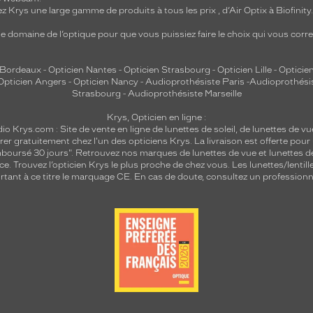
z Krys une large gamme de produits à tous les prix , d’Air Optix à Biofinit
e domaine de l’optique pour que vous puissiez faire le choix qui vous cor
 Bordeaux
-
Opticien Nantes
-
Opticien Strasbourg
-
Opticien Lille
-
Opticien
Opticien Angers
-
Opticien Nancy
-
Audioprothésiste Paris
-
Audioprothési
Strasbourg
-
Audioprothésiste Marseille
Krys, Opticien en ligne :
dio
Krys.com : Site de vente en ligne de lunettes de soleil, de lunettes de vu
rer gratuitement chez l'un des opticiens Krys. La livraison est offerte pour
emboursé 30 jours". Retrouvez nos marques de lunettes de vue et
lunettes d
nce.
Trouvez l’opticien Krys le plus proche de chez vous
. Les lunettes/lenti
tant à ce titre le marquage CE. En cas de doute, consultez un professionne