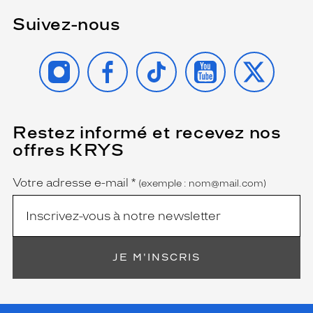
Suivez-nous
INSTAGRAM
FACEBOOK
TIKTOK
YOUTUBE
X
Restez informé et recevez nos
(Ce
champ
offres KRYS
est
Name
obligatoire)
Votre adresse e-mail
*
(exemple : nom@mail.com)
JE M'INSCRIS