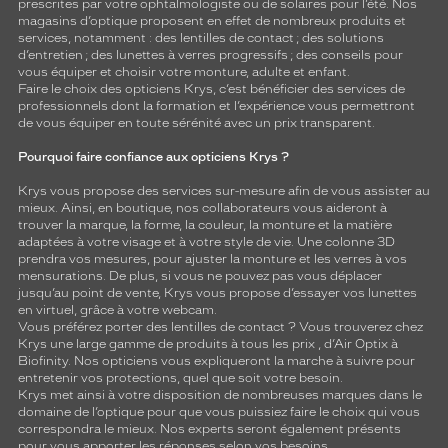
prescrites par votre ophtalmologiste ou de
solaires
pour l’été. Nos
magasins d’optique proposent en effet de nombreux produits et
services, notamment : des
lentilles de contact
; des
solutions
d’entretien
; des lunettes à verres progressifs ; des conseils pour
vous équiper et choisir votre monture, adulte et enfant.
Faire le choix des opticiens Krys, c’est bénéficier des services de
professionnels dont la formation et l’expérience vous permettront
de vous équiper en toute sérénité avec un prix transparent.
Pourquoi faire confiance aux opticiens Krys ?
Krys vous propose des services sur-mesure afin de vous assister au
mieux. Ainsi, en boutique, nos collaborateurs vous aideront à
trouver la marque, la forme, la couleur, la monture et la matière
adaptées à votre visage et à votre style de vie. Une colonne 3D
prendra vos mesures, pour ajuster la monture et les verres à vos
mensurations. De plus, si vous ne pouvez pas vous déplacer
jusqu’au point de vente, Krys vous propose d’essayer vos lunettes
en virtuel, grâce à votre webcam.
Vous préférez porter des lentilles de contact ? Vous trouverez chez
Krys une large gamme de produits à tous les prix , d’Air Optix à
Biofinity. Nos opticiens vous expliqueront la marche à suivre pour
entretenir vos protections, quel que soit votre besoin.
Krys met ainsi à votre disposition de nombreuses marques dans le
domaine de l’optique pour que vous puissiez faire le choix qui vous
correspondra le mieux. Nos experts seront également présents
pour vous apporter les réponses selon vos besoins.