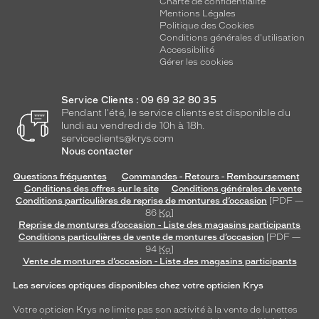
Charte de confidentialité
Mentions Légales
Politique des Cookies
Conditions générales d'utilisation
Accessibilité
Gérer les cookies
Service Clients : 09 69 32 80 35
Pendant l'été, le service clients est disponible du
lundi au vendredi de 10h à 18h.
serviceclients@krys.com
Nous contacter
Questions fréquentes
Commandes - Retours - Remboursement
Conditions des offres sur le site
Conditions générales de vente
Conditions particulières de reprise de montures d’occasion
[PDF —
86
Ko
]
Reprise de montures d’occasion - Liste des magasins participants
Conditions particulières de vente de montures d’occasion
[PDF —
94
Ko
]
Vente de montures d’occasion - Liste des magasins participants
Les services optiques disponibles chez votre opticien Krys
Votre opticien Krys ne limite pas son activité à la vente de
lunettes