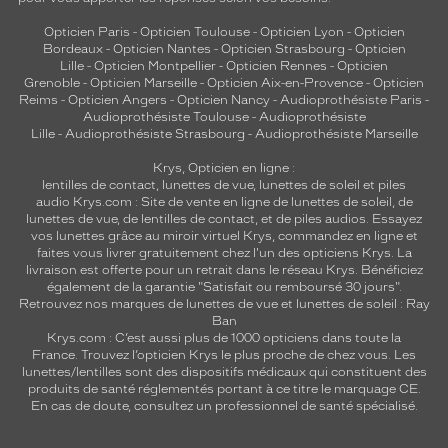
Opticien Paris
-
Opticien Toulouse
-
Opticien Lyon
-
Opticien
Bordeaux
-
Opticien Nantes
-
Opticien Strasbourg
-
Opticien
Lille
-
Opticien Montpellier
-
Opticien Rennes
-
Opticien
Grenoble
-
Opticien Marseille
-
Opticien Aix-en-Provence
-
Opticien
Reims
-
Opticien Angers
-
Opticien Nancy
-
Audioprothésiste Paris
-
Audioprothésiste Toulouse
-
Audioprothésiste
Lille
-
Audioprothésiste Strasbourg
-
Audioprothésiste Marseille
Krys, Opticien en ligne :
lentilles de contact
,
lunettes de vue
,
lunettes de soleil
et
piles
audio
Krys.com : Site de vente en ligne de lunettes de soleil, de
lunettes de vue, de
lentilles de contact
, et de piles audios. Essayez
vos lunettes grâce au miroir virtuel Krys, commandez en ligne et
faites vous livrer gratuitement chez l'un des opticiens Krys. La
livraison est offerte pour un retrait dans le réseau Krys. Bénéficiez
également de la garantie "Satisfait ou remboursé 30 jours".
Retrouvez nos marques de lunettes de vue et
lunettes de soleil : Ray
Ban
Krys.com : C’est aussi plus de 1000 opticiens dans toute la
France.
Trouvez l’opticien Krys le plus proche de chez vous
. Les
lunettes/lentilles sont des dispositifs médicaux qui constituent des
produits de santé réglementés portant à ce titre le marquage CE.
En cas de doute, consultez un professionnel de santé spécialisé.