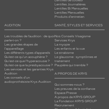
Lentilles de couleur
Lentilles Journalières
Lentilles Bi Mensuelles
Lentilles Mensuelles
Produits d'entretien
AUDITION
SANTÉ, STYLES ET SERVICES
Les troubles de l’audition : de quoi
Nos Conseils Visagisme
parle-t-on ?
Services Krys
Les grandes étapes de
La myopie
l'appareillage
Les enfants et la vue
Les différents types d’appareils
Le strabisme
Qu’est-ce qu'un acouphène ?
Le glaucome : symptômes et
Qu'est-ce que l'hyperacousie ?
traitement
Qu’est-ce que la presbyacousie ?
Paupière qui tremble ?
Les services et les garanties Krys
Audition
A PROPOS DE KRYS
Les conseils d'un
audioprothésiste Krys Audition
Qui sommes-nous ?
Les preuves de la confiance
Espace Presse
A propos de KRYS GROUP
La Fondation KRYS GROUP
Recrutement