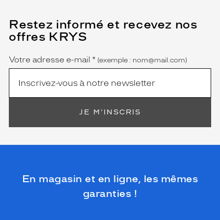
Restez informé et recevez nos
(Ce
champ
offres KRYS
est
Name
obligatoire)
Votre adresse e-mail
*
(exemple : nom@mail.com)
JE M'INSCRIS
En magasin et en ligne, les mêmes
garanties !