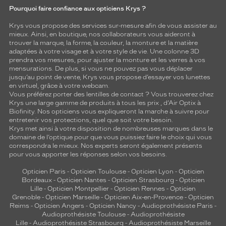
Pourquoi faire confiance aux opticiens Krys ?
Krys vous propose des services sur-mesure afin de vous assister au
mieux. Ainsi, en boutique, nos collaborateurs vous aideront à
trouver la marque, la forme, la couleur, la monture et la matière
adaptées à votre visage et à votre style de vie. Une colonne 3D
prendra vos mesures, pour ajuster la monture et les verres à vos
mensurations. De plus, si vous ne pouvez pas vous déplacer
jusqu’au point de vente, Krys vous propose d’essayer vos lunettes
en virtuel, grâce à votre webcam.
Vous préférez porter des lentilles de contact ? Vous trouverez chez
Krys une large gamme de produits à tous les prix , d’Air Optix à
Biofinity. Nos opticiens vous expliqueront la marche à suivre pour
entretenir vos protections, quel que soit votre besoin.
Krys met ainsi à votre disposition de nombreuses marques dans le
domaine de l’optique pour que vous puissiez faire le choix qui vous
correspondra le mieux. Nos experts seront également présents
pour vous apporter les réponses selon vos besoins.
Opticien Paris
-
Opticien Toulouse
-
Opticien Lyon
-
Opticien
Bordeaux
-
Opticien Nantes
-
Opticien Strasbourg
-
Opticien
Lille
-
Opticien Montpellier
-
Opticien Rennes
-
Opticien
Grenoble
-
Opticien Marseille
-
Opticien Aix-en-Provence
-
Opticien
Reims
-
Opticien Angers
-
Opticien Nancy
-
Audioprothésiste Paris
-
Audioprothésiste Toulouse
-
Audioprothésiste
Lille
-
Audioprothésiste Strasbourg
-
Audioprothésiste Marseille