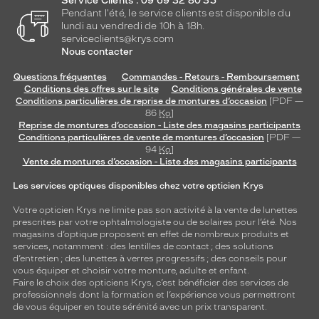
Service Clients : 09 69 32 80 35
Pendant l'été, le service clients est disponible du
lundi au vendredi de 10h à 18h.
serviceclients@krys.com
Nous contacter
Questions fréquentes
Commandes - Retours - Remboursement
Conditions des offres sur le site
Conditions générales de vente
Conditions particulières de reprise de montures d’occasion
[PDF —
86
Ko
]
Reprise de montures d’occasion - Liste des magasins participants
Conditions particulières de vente de montures d’occasion
[PDF —
94
Ko
]
Vente de montures d’occasion - Liste des magasins participants
Les services optiques disponibles chez votre opticien Krys
Votre opticien Krys ne limite pas son activité à la vente de
lunettes
prescrites par votre ophtalmologiste ou de
solaires
pour l’été. Nos
magasins d’optique proposent en effet de nombreux produits et
services, notamment : des
lentilles de contact
; des
solutions
d’entretien
; des lunettes à verres progressifs ; des conseils pour
vous équiper et choisir votre monture, adulte et enfant.
Faire le choix des opticiens Krys, c’est bénéficier des services de
professionnels dont la formation et l’expérience vous permettront
de vous équiper en toute sérénité avec un prix transparent.