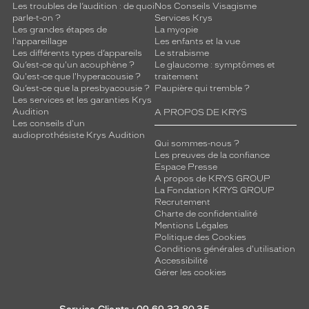
Les troubles de l’audition : de quoi
Nos Conseils Visagisme
parle-t-on ?
Services Krys
Les grandes étapes de
La myopie
l'appareillage
Les enfants et la vue
Les différents types d’appareils
Le strabisme
Qu’est-ce qu'un acouphène ?
Le glaucome : symptômes et
Qu'est-ce que l'hyperacousie ?
traitement
Qu’est-ce que la presbyacousie ?
Paupière qui tremble ?
Les services et les garanties Krys
Audition
A PROPOS DE KRYS
Les conseils d'un
audioprothésiste Krys Audition
Qui sommes-nous ?
Les preuves de la confiance
Espace Presse
A propos de KRYS GROUP
La Fondation KRYS GROUP
Recrutement
Charte de confidentialité
Mentions Légales
Politique des Cookies
Conditions générales d'utilisation
Accessibilité
Gérer les cookies