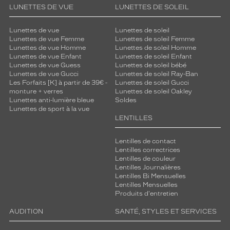
LUNETTES DE VUE
LUNETTES DE SOLEIL
Lunettes de vue
Lunettes de soleil
Lunettes de vue Femme
Lunettes de soleil Femme
Lunettes de vue Homme
Lunettes de soleil Homme
Lunettes de vue Enfant
Lunettes de soleil Enfant
Lunettes de vue Guess
Lunettes de soleil bébé
Lunettes de vue Gucci
Lunettes de soleil Ray-Ban
Les Forfaits [K] à partir de 39€ -
Lunettes de soleil Gucci
monture + verres
Lunettes de soleil Oakley
Lunettes anti-lumière bleue
Soldes
Lunettes de sport à la vue
LENTILLES
Lentilles de contact
Lentilles correctrices
Lentilles de couleur
Lentilles Journalières
Lentilles Bi Mensuelles
Lentilles Mensuelles
Produits d'entretien
AUDITION
SANTÉ, STYLES ET SERVICES