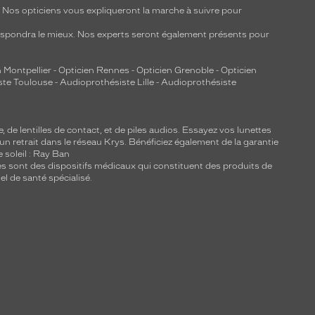
y. Nos opticiens vous expliqueront la marche à suivre pour
respondra le mieux. Nos experts seront également présents pour
 Montpellier
-
Opticien Rennes
-
Opticien Grenoble
-
Opticien
ste Toulouse
-
Audioprothésiste Lille
-
Audioprothésiste
e, de
lentilles de contact
, et de piles audios. Essayez vos lunettes
 un retrait dans le réseau Krys. Bénéficiez également de la garantie
e soleil : Ray Ban
lles sont des dispositifs médicaux qui constituent des produits de
l de santé spécialisé.