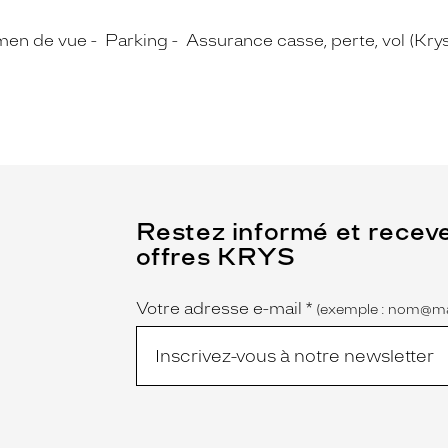
men de vue
Parking
Assurance casse, perte, vol (Kry
(Ce
Restez informé et recev
champ
offres KRYS
est
Name
obligatoire)
Votre adresse e-mail
*
(exemple : nom@ma