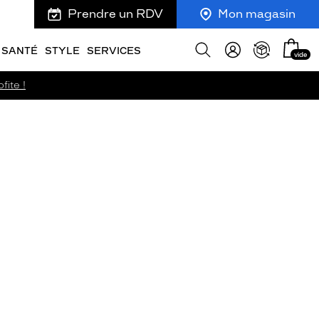
Prendre un RDV
Mon magasin
Mon
Afficher
SANTÉ
STYLE
SERVICES
vide
panie
la
recherche
fite !