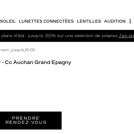
SOLEIL
LUNETTES CONNECTÉES
LENTILLES
AUDITION
plans d'été : jusqu’à -50% sur une sélection de solaires
J'en pro
ment, jusqu’à 20:00
y - Cc Auchan Grand Epagny
PRENDRE
RENDEZ‑VOUS