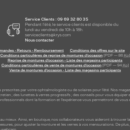
Service Clients : 09 69 32 80 35
Pendant l'été, le service clients est disponible du
lundi au vendredi de 10h à 18h.
serviceclients@krys.com
Nous contacter
andes - Retours - Remboursement
Conditions des offres sur le site
Conditions particulières de reprise de montures d’occasion
[PDF — 86
Ko
]
Reprise de montures d’occasion - Liste des magasins participants
Conditions particulières de vente de montures d’occasion
[PDF — 94
Ko
]
Vente de montures d’occasion - Liste des magasins participants
s
prescrites par votre ophtalmologiste ou de
solaires
pour l’été. Nos magas
tretien
; des lunettes à verres progressifs ; des conseils pour vous équiper e
e professionnels dont la formation et l’expérience vous permettront de vous 
 mieux. Ainsi, en boutique, nos collaborateurs vous aideront à trouver la 
mesures, pour ajuster la monture et les verres à vos mensurations. De plus
re webcam.