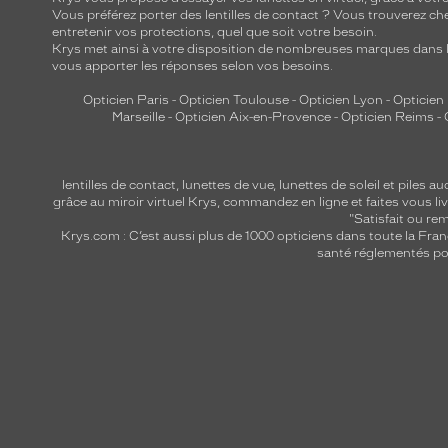
Vous préférez porter des lentilles de contact ? Vous trouverez che
entretenir vos protections, quel que soit votre besoin.
Krys met ainsi à votre disposition de nombreuses marques dans l
vous apporter les réponses selon vos besoins.
Opticien Paris
-
Opticien Toulouse
-
Opticien Lyon
-
Opticien
Marseille
-
Opticien Aix-en-Provence
-
Opticien Reims
-
lentilles de contact
,
lunettes de vue
,
lunettes de soleil
et
piles au
grâce au miroir virtuel Krys, commandez en ligne et faites vous liv
"Satisfait ou r
Krys.com : C’est aussi plus de 1000 opticiens dans toute la Fra
santé réglementés por