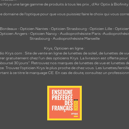
z Krys une large gamme de produits à tous les prix , d’Air Optix à Biofinit
e domaine de l’optique pour que vous puissiez faire le choix qui vous cor
 Bordeaux
-
Opticien Nantes
-
Opticien Strasbourg
-
Opticien Lille
-
Opticien
Opticien Angers
-
Opticien Nancy
-
Audioprothésiste Paris
-
Audioprothési
Strasbourg
-
Audioprothésiste Marseille
Krys, Opticien en ligne :
dio
Krys.com : Site de vente en ligne de lunettes de soleil, de lunettes de vu
rer gratuitement chez l'un des opticiens Krys. La livraison est offerte pour
emboursé 30 jours". Retrouvez nos marques de lunettes de vue et
lunettes d
nce.
Trouvez l’opticien Krys le plus proche de chez vous
. Les lunettes/lenti
tant à ce titre le marquage CE. En cas de doute, consultez un professionne