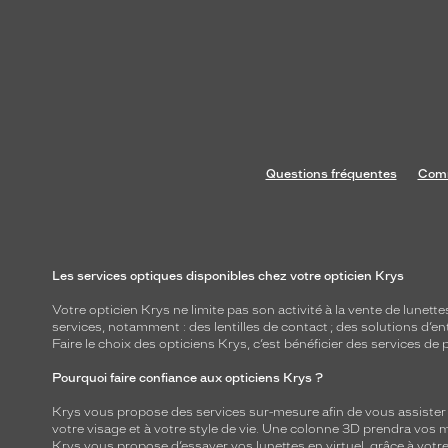
Questions fréquentes
Comm
Les services optiques disponibles chez votre opticien Krys
Votre opticien Krys ne limite pas son activité à la vente de
lunette
services, notamment : des
lentilles de contact
; des
solutions d’en
Faire le choix des opticiens Krys, c’est bénéficier des services d
Pourquoi faire confiance aux opticiens Krys ?
Krys vous propose des services sur-mesure afin de vous assister au
votre visage et à votre style de vie. Une colonne 3D prendra vos 
Krys vous propose d’essayer vos lunettes en virtuel, grâce à vot