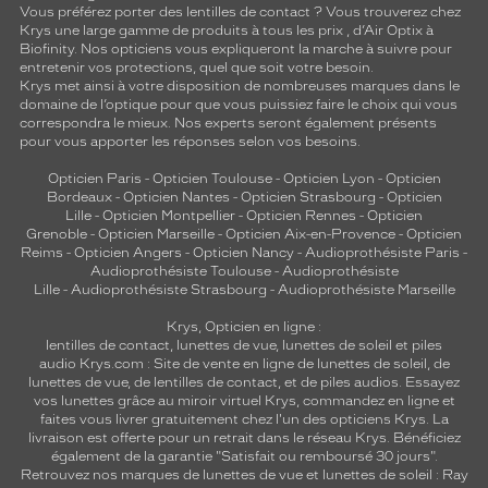
Vous préférez porter des lentilles de contact ? Vous trouverez chez
Krys une large gamme de produits à tous les prix , d’Air Optix à
Biofinity. Nos opticiens vous expliqueront la marche à suivre pour
entretenir vos protections, quel que soit votre besoin.
Krys met ainsi à votre disposition de nombreuses marques dans le
domaine de l’optique pour que vous puissiez faire le choix qui vous
correspondra le mieux. Nos experts seront également présents
pour vous apporter les réponses selon vos besoins.
Opticien Paris
-
Opticien Toulouse
-
Opticien Lyon
-
Opticien
Bordeaux
-
Opticien Nantes
-
Opticien Strasbourg
-
Opticien
Lille
-
Opticien Montpellier
-
Opticien Rennes
-
Opticien
Grenoble
-
Opticien Marseille
-
Opticien Aix-en-Provence
-
Opticien
Reims
-
Opticien Angers
-
Opticien Nancy
-
Audioprothésiste Paris
-
Audioprothésiste Toulouse
-
Audioprothésiste
Lille
-
Audioprothésiste Strasbourg
-
Audioprothésiste Marseille
Krys, Opticien en ligne :
lentilles de contact
,
lunettes de vue
,
lunettes de soleil
et
piles
audio
Krys.com : Site de vente en ligne de lunettes de soleil, de
lunettes de vue, de
lentilles de contact
, et de piles audios. Essayez
vos lunettes grâce au miroir virtuel Krys, commandez en ligne et
faites vous livrer gratuitement chez l'un des opticiens Krys. La
livraison est offerte pour un retrait dans le réseau Krys. Bénéficiez
également de la garantie "Satisfait ou remboursé 30 jours".
Retrouvez nos marques de lunettes de vue et
lunettes de soleil : Ray