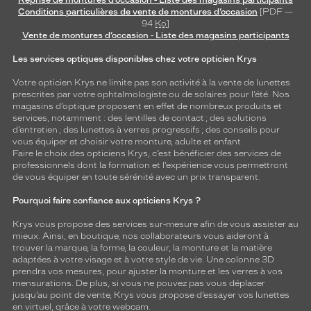
Reprise de montures d’occasion - Liste des magasins participants
Conditions particulières de vente de montures d’occasion
[PDF —
94
Ko
]
Vente de montures d’occasion - Liste des magasins participants
Les services optiques disponibles chez votre opticien Krys
Votre opticien Krys ne limite pas son activité à la vente de
lunettes
prescrites par votre ophtalmologiste ou de
solaires
pour l’été. Nos
magasins d’optique proposent en effet de nombreux produits et
services, notamment : des
lentilles de contact
; des
solutions
d’entretien
; des lunettes à verres progressifs ; des conseils pour
vous équiper et choisir votre monture, adulte et enfant.
Faire le choix des opticiens Krys, c’est bénéficier des services de
professionnels dont la formation et l’expérience vous permettront
de vous équiper en toute sérénité avec un prix transparent.
Pourquoi faire confiance aux opticiens Krys ?
Krys vous propose des services sur-mesure afin de vous assister au
mieux. Ainsi, en boutique, nos collaborateurs vous aideront à
trouver la marque, la forme, la couleur, la monture et la matière
adaptées à votre visage et à votre style de vie. Une colonne 3D
prendra vos mesures, pour ajuster la monture et les verres à vos
mensurations. De plus, si vous ne pouvez pas vous déplacer
jusqu’au point de vente, Krys vous propose d’essayer vos lunettes
en virtuel, grâce à votre webcam.