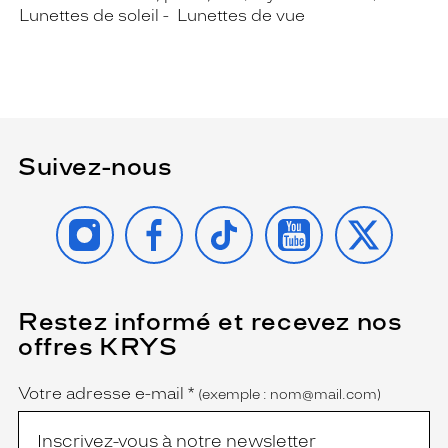
Lunettes de soleil
Lunettes de vue
Suivez-nous
INSTAGRAM
FACEBOOK
TIKTOK
YOUTUBE
X
Restez informé et recevez nos
(Ce
champ
offres KRYS
est
Name
obligatoire)
Votre adresse e-mail
*
(exemple : nom@mail.com)