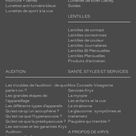
monture + verres
Lunettes de soleil Oakley
Lunettes anti-lumière bleue
Soldes
Lunettes de sport à la vue
LENTILLES
Lentilles de contact
Lentilles correctrices
Lentilles de couleur
Lentilles Journalières
Lentilles Bi Mensuelles
Lentilles Mensuelles
Produits d'entretien
AUDITION
SANTÉ, STYLES ET SERVICES
Les troubles de l’audition : de quoi
Nos Conseils Visagisme
parle-t-on ?
Services Krys
Les grandes étapes de
La myopie
l'appareillage
Les enfants et la vue
Les différents types d’appareils
Le strabisme
Qu’est-ce qu'un acouphène ?
Le glaucome : symptômes et
Qu'est-ce que l'hyperacousie ?
traitement
Qu’est-ce que la presbyacousie ?
Paupière qui tremble ?
Les services et les garanties Krys
Audition
A PROPOS DE KRYS