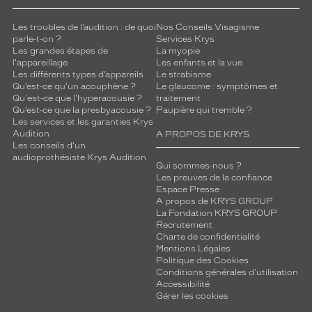
Les troubles de l’audition : de quoi
Nos Conseils Visagisme
parle-t-on ?
Services Krys
Les grandes étapes de
La myopie
l'appareillage
Les enfants et la vue
Les différents types d’appareils
Le strabisme
Qu’est-ce qu'un acouphène ?
Le glaucome : symptômes et
Qu'est-ce que l'hyperacousie ?
traitement
Qu’est-ce que la presbyacousie ?
Paupière qui tremble ?
Les services et les garanties Krys
Audition
A PROPOS DE KRYS
Les conseils d'un
audioprothésiste Krys Audition
Qui sommes-nous ?
Les preuves de la confiance
Espace Presse
A propos de KRYS GROUP
La Fondation KRYS GROUP
Recrutement
Charte de confidentialité
Mentions Légales
Politique des Cookies
Conditions générales d'utilisation
Accessibilité
Gérer les cookies