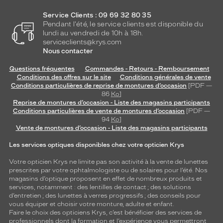
Service Clients : 09 69 32 80 35
Pendant l'été, le service clients est disponible du
lundi au vendredi de 10h à 18h.
serviceclients@krys.com
Nous contacter
Questions fréquentes
Commandes - Retours - Remboursement
Conditions des offres sur le site
Conditions générales de vente
Conditions particulières de reprise de montures d’occasion
[PDF —
86
Ko
]
Reprise de montures d’occasion - Liste des magasins participants
Conditions particulières de vente de montures d’occasion
[PDF —
94
Ko
]
Vente de montures d’occasion - Liste des magasins participants
Les services optiques disponibles chez votre opticien Krys
Votre opticien Krys ne limite pas son activité à la vente de
lunettes
prescrites par votre ophtalmologiste ou de
solaires
pour l’été. Nos
magasins d’optique proposent en effet de nombreux produits et
services, notamment : des
lentilles de contact
; des
solutions
d’entretien
; des lunettes à verres progressifs ; des conseils pour
vous équiper et choisir votre monture, adulte et enfant.
Faire le choix des opticiens Krys, c’est bénéficier des services de
professionnels dont la formation et l’expérience vous permettront