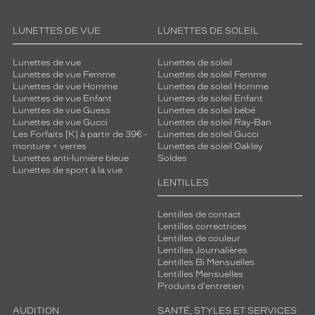
LUNETTES DE VUE
LUNETTES DE SOLEIL
Lunettes de vue
Lunettes de soleil
Lunettes de vue Femme
Lunettes de soleil Femme
Lunettes de vue Homme
Lunettes de soleil Homme
Lunettes de vue Enfant
Lunettes de soleil Enfant
Lunettes de vue Guess
Lunettes de soleil bébé
Lunettes de vue Gucci
Lunettes de soleil Ray-Ban
Les Forfaits [K] à partir de 39€ -
Lunettes de soleil Gucci
monture + verres
Lunettes de soleil Oakley
Lunettes anti-lumière bleue
Soldes
Lunettes de sport à la vue
LENTILLES
Lentilles de contact
Lentilles correctrices
Lentilles de couleur
Lentilles Journalières
Lentilles Bi Mensuelles
Lentilles Mensuelles
Produits d'entretien
AUDITION
SANTÉ, STYLES ET SERVICES