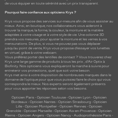
de vous équiper en toute sérénité avec un prix transparent.
Pourquoi faire confiance aux opticiens Krys ?
Krys vous propose des services sur-mesure afin de vous assister au
mieux. Ainsi, en boutique, nos collaborateurs vous aideront à
trouver la marque, la forme, la couleur, la monture et la matière
adaptées à votre visage et à votre style de vie. Une colonne 3D
prendra vos mesures, pour ajuster la monture et les verres à vos
mensurations. De plus, si vous ne pouvez pas vous déplacer
jusqu’au point de vente, Krys vous propose d’essayer vos lunettes
en virtuel, grâce à votre webcam.
Vous préférez porter des lentilles de contact ? Vous trouverez chez
Krys une large gamme de produits à tous les prix , d’Air Optix à
Biofinity. Nos opticiens vous expliqueront la marche à suivre pour
entretenir vos protections, quel que soit votre besoin.
Krys met ainsi à votre disposition de nombreuses marques dans le
domaine de l’optique pour que vous puissiez faire le choix qui vous
correspondra le mieux. Nos experts seront également présents
pour vous apporter les réponses selon vos besoins.
Opticien Paris
-
Opticien Toulouse
-
Opticien Lyon
-
Opticien
Bordeaux
-
Opticien Nantes
-
Opticien Strasbourg
-
Opticien
Lille
-
Opticien Montpellier
-
Opticien Rennes
-
Opticien
Grenoble
-
Opticien Marseille
-
Opticien Aix-en-Provence
-
Opticien
Reims
-
Opticien Angers
-
Opticien Nancy
-
Audioprothésiste Paris
-