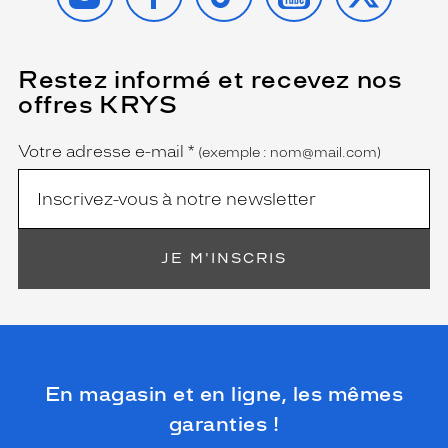
Restez informé et recevez nos
(Ce
champ
offres KRYS
est
Name
obligatoire)
Votre adresse e-mail
*
(exemple : nom@mail.com)
JE M'INSCRIS
En magasin et en ligne, les mêmes
garanties !