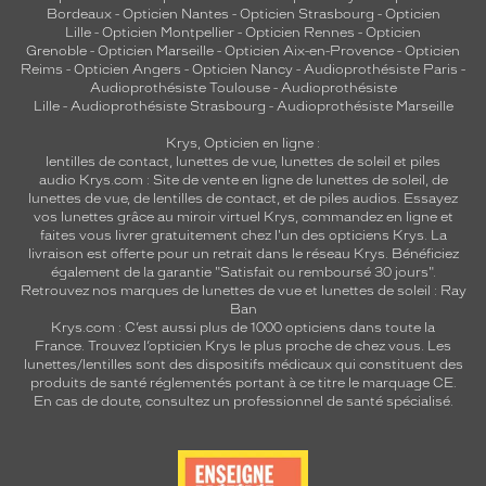
Bordeaux
-
Opticien Nantes
-
Opticien Strasbourg
-
Opticien
Lille
-
Opticien Montpellier
-
Opticien Rennes
-
Opticien
Grenoble
-
Opticien Marseille
-
Opticien Aix-en-Provence
-
Opticien
Reims
-
Opticien Angers
-
Opticien Nancy
-
Audioprothésiste Paris
-
Audioprothésiste Toulouse
-
Audioprothésiste
Lille
-
Audioprothésiste Strasbourg
-
Audioprothésiste Marseille
Krys, Opticien en ligne :
lentilles de contact
,
lunettes de vue
,
lunettes de soleil
et
piles
audio
Krys.com : Site de vente en ligne de lunettes de soleil, de
lunettes de vue, de
lentilles de contact
, et de piles audios. Essayez
vos lunettes grâce au miroir virtuel Krys, commandez en ligne et
faites vous livrer gratuitement chez l'un des opticiens Krys. La
livraison est offerte pour un retrait dans le réseau Krys. Bénéficiez
également de la garantie "Satisfait ou remboursé 30 jours".
Retrouvez nos marques de lunettes de vue et
lunettes de soleil : Ray
Ban
Krys.com : C’est aussi plus de 1000 opticiens dans toute la
France.
Trouvez l’opticien Krys le plus proche de chez vous
. Les
lunettes/lentilles sont des dispositifs médicaux qui constituent des
produits de santé réglementés portant à ce titre le marquage CE.
En cas de doute, consultez un professionnel de santé spécialisé.