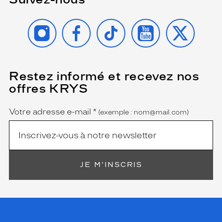
INSTAGRAM
FACEBOOK
TIKTOK
YOUTUBE
X
Restez informé et recevez nos
(Ce
champ
offres KRYS
est
Name
obligatoire)
Votre adresse e-mail
*
(exemple : nom@mail.com)
JE M'INSCRIS