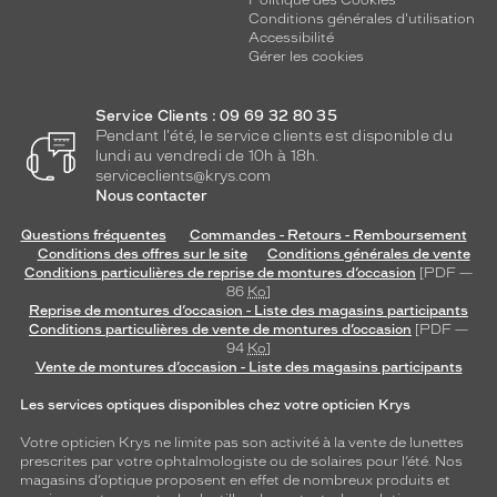
Politique des Cookies
Conditions générales d'utilisation
Accessibilité
Gérer les cookies
Service Clients : 09 69 32 80 35
Pendant l'été, le service clients est disponible du
lundi au vendredi de 10h à 18h.
serviceclients@krys.com
Nous contacter
Questions fréquentes
Commandes - Retours - Remboursement
Conditions des offres sur le site
Conditions générales de vente
Conditions particulières de reprise de montures d’occasion
[PDF —
86
Ko
]
Reprise de montures d’occasion - Liste des magasins participants
Conditions particulières de vente de montures d’occasion
[PDF —
94
Ko
]
Vente de montures d’occasion - Liste des magasins participants
Les services optiques disponibles chez votre opticien Krys
Votre opticien Krys ne limite pas son activité à la vente de
lunettes
prescrites par votre ophtalmologiste ou de
solaires
pour l’été. Nos
magasins d’optique proposent en effet de nombreux produits et