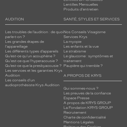
Lentilles Mensuelles
Produits d'entretien
AUDITION
SANTÉ, STYLES ET SERVICES
Les troubles de l’audition : de quoi
Nos Conseils Visagisme
parle-t-on ?
Services Krys
Les grandes étapes de
La myopie
l'appareillage
Les enfants et la vue
Les différents types d’appareils
Le strabisme
Qu’est-ce qu'un acouphène ?
Le glaucome : symptômes et
Qu'est-ce que l'hyperacousie ?
traitement
Qu’est-ce que la presbyacousie ?
Paupière qui tremble ?
Les services et les garanties Krys
Audition
A PROPOS DE KRYS
Les conseils d'un
audioprothésiste Krys Audition
Qui sommes-nous ?
Les preuves de la confiance
Espace Presse
A propos de KRYS GROUP
La Fondation KRYS GROUP
Recrutement
Charte de confidentialité
Mentions Légales