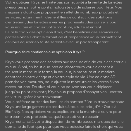
Votre opticien Krys ne limite pas son activité à la vente de
lunettes
prescrites par votre ophtalmologiste ou de
solaires
pour l’été. Nos
magasins d’optique proposent en effet de nombreux produits et
services, notamment : des
lentilles de contact
; des
solutions
d’entretien
; des lunettes à verres progressifs ; des conseils pour
vous équiper et choisir votre monture, adulte et enfant.
Faire le choix des opticiens Krys, c’est bénéficier des services de
professionnels dont la formation et l’expérience vous permettront
de vous équiper en toute sérénité avec un prix transparent.
Pourquoi faire confiance aux opticiens Krys ?
Krys vous propose des services sur-mesure afin de vous assister au
mieux. Ainsi, en boutique, nos collaborateurs vous aideront à
trouver la marque, la forme, la couleur, la monture et la matière
adaptées à votre visage et à votre style de vie. Une colonne 3D
prendra vos mesures, pour ajuster la monture et les verres à vos
mensurations. De plus, si vous ne pouvez pas vous déplacer
jusqu’au point de vente, Krys vous propose d’essayer vos lunettes
en virtuel, grâce à votre webcam.
Vous préférez porter des lentilles de contact ? Vous trouverez chez
Krys une large gamme de produits à tous les prix , d’Air Optix à
Biofinity. Nos opticiens vous expliqueront la marche à suivre pour
entretenir vos protections, quel que soit votre besoin.
Krys met ainsi à votre disposition de nombreuses marques dans le
domaine de l’optique pour que vous puissiez faire le choix qui vous