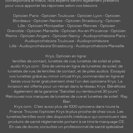
correspondra le mieux. Nos experts seront également présents
pour vous apporter les réponses selon vos besoins.
Opticien Paris
-
Opticien Toulouse
-
Opticien Lyon
-
Opticien
Bordeaux
-
Opticien Nantes
-
Opticien Strasbourg
-
Opticien
Lille
-
Opticien Montpellier
-
Opticien Rennes
-
Opticien
Grenoble
-
Opticien Marseille
-
Opticien Aix-en-Provence
-
Opticien
Reims
-
Opticien Angers
-
Opticien Nancy
-
Audioprothésiste Paris
-
Audioprothésiste Toulouse
-
Audioprothésiste
Lille
-
Audioprothésiste Strasbourg
-
Audioprothésiste Marseille
Krys, Opticien en ligne :
lentilles de contact
,
lunettes de vue
,
lunettes de soleil
et
piles
audio
Krys.com : Site de vente en ligne de lunettes de soleil, de
lunettes de vue, de
lentilles de contact
, et de piles audios. Essayez
vos lunettes grâce au miroir virtuel Krys, commandez en ligne et
faites vous livrer gratuitement chez l'un des opticiens Krys. La
livraison est offerte pour un retrait dans le réseau Krys. Bénéficiez
également de la garantie "Satisfait ou remboursé 30 jours".
Retrouvez nos marques de lunettes de vue et
lunettes de soleil : Ray
Ban
Krys.com : C’est aussi plus de 1000 opticiens dans toute la
France.
Trouvez l’opticien Krys le plus proche de chez vous
. Les
lunettes/lentilles sont des dispositifs médicaux qui constituent des
produits de santé réglementés portant à ce titre le marquage CE.
En cas de doute, consultez un professionnel de santé spécialisé.