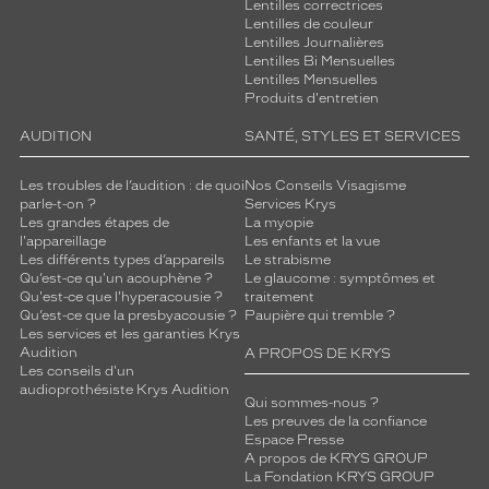
Lentilles correctrices
Lentilles de couleur
Lentilles Journalières
Lentilles Bi Mensuelles
Lentilles Mensuelles
Produits d'entretien
AUDITION
SANTÉ, STYLES ET SERVICES
Les troubles de l’audition : de quoi
Nos Conseils Visagisme
parle-t-on ?
Services Krys
Les grandes étapes de
La myopie
l'appareillage
Les enfants et la vue
Les différents types d’appareils
Le strabisme
Qu’est-ce qu'un acouphène ?
Le glaucome : symptômes et
Qu'est-ce que l'hyperacousie ?
traitement
Qu’est-ce que la presbyacousie ?
Paupière qui tremble ?
Les services et les garanties Krys
Audition
A PROPOS DE KRYS
Les conseils d'un
audioprothésiste Krys Audition
Qui sommes-nous ?
Les preuves de la confiance
Espace Presse
A propos de KRYS GROUP
La Fondation KRYS GROUP