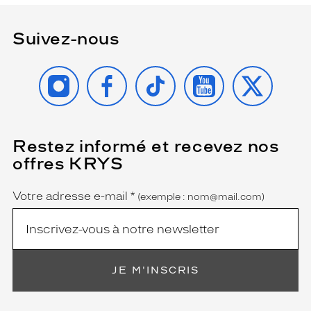
Suivez-nous
INSTAGRAM
FACEBOOK
TIKTOK
YOUTUBE
X
Restez informé et recevez nos
(Ce
champ
offres KRYS
est
Name
obligatoire)
Votre adresse e-mail
*
(exemple : nom@mail.com)
JE M'INSCRIS