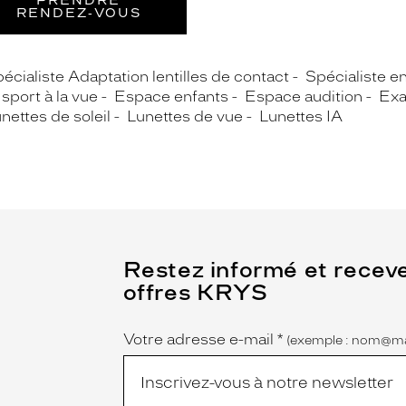
PRENDRE
RENDEZ‑VOUS
écialiste Adaptation lentilles de contact
Spécialiste e
sport à la vue
Espace enfants
Espace audition
Exa
nettes de soleil
Lunettes de vue
Lunettes IA
(Ce
Restez informé et recev
champ
offres KRYS
est
Name
obligatoire)
Votre adresse e-mail
*
(exemple : nom@ma