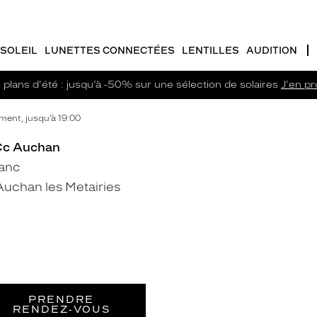
SOLEIL
LUNETTES CONNECTÉES
LENTILLES
AUDITION
plans d'été : jusqu’à -50% sur une sélection de solaires
J'en pro
ent, jusqu’à 19:00
 Cc Auchan
lanc
uchan les Metairies
PRENDRE
RENDEZ‑VOUS