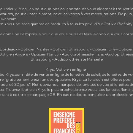
 mieux. Ainsi, en boutique, nos collaborateurs vous aideront à trouver la 
mesures, pour ajuster la monture et les verres à vos mensurations. De plus
re webcam.
z Krys une large gamme de produits à tous les prix , d’Air Optix à Biofinit
e domaine de l’optique pour que vous puissiez faire le choix qui vous cor
 Bordeaux
-
Opticien Nantes
-
Opticien Strasbourg
-
Opticien Lille
-
Opticien
Opticien Angers
-
Opticien Nancy
-
Audioprothésiste Paris
-
Audioprothési
Strasbourg
-
Audioprothésiste Marseille
Krys, Opticien en ligne :
dio
Krys.com : Site de vente en ligne de lunettes de soleil, de lunettes de vu
rer gratuitement chez l'un des opticiens Krys. La livraison est offerte pour
emboursé 30 jours". Retrouvez nos marques de lunettes de vue et
lunettes d
nce.
Trouvez l’opticien Krys le plus proche de chez vous
. Les lunettes/lenti
tant à ce titre le marquage CE. En cas de doute, consultez un professionne