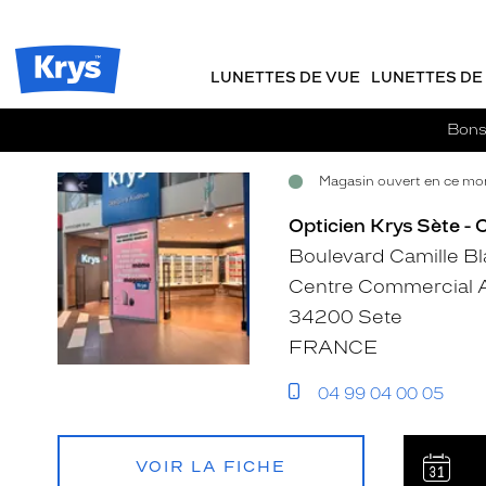
Opticien
m
J
ER AU
Krys
TENU
y
e
-
CIPAL
Opticien
K
r
La
Krys
r
e
LUNETTES DE VUE
LUNETTES DE 
confiance
-
y
-
vous
s
c
va
La
Bons 
si
o
confiance
bien
m
vous
Magasin ouvert en ce mom
m
Voir
Voir
va
a
si
la
la
Opticien Krys Sète -
n
bien
fiche
fiche
d
Boulevard Camille B
e
Centre Commercial A
34200 Sete
FRANCE
04 99 04 00 05
VOIR LA FICHE