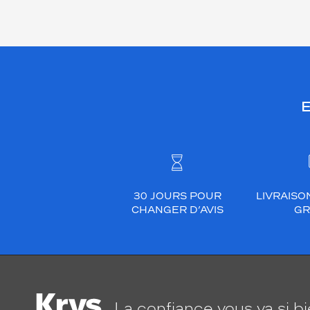
E
30 JOURS POUR
LIVRAISO
CHANGER D’AVIS
GR
La confiance
vous va si b