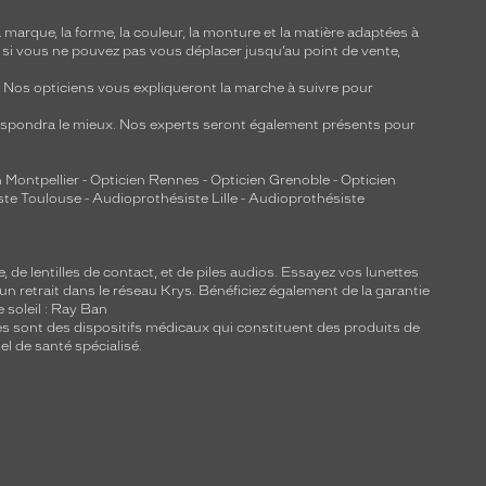
marque, la forme, la couleur, la monture et la matière adaptées à
, si vous ne pouvez pas vous déplacer jusqu’au point de vente,
y. Nos opticiens vous expliqueront la marche à suivre pour
respondra le mieux. Nos experts seront également présents pour
 Montpellier
-
Opticien Rennes
-
Opticien Grenoble
-
Opticien
ste Toulouse
-
Audioprothésiste Lille
-
Audioprothésiste
e, de
lentilles de contact
, et de piles audios. Essayez vos lunettes
 un retrait dans le réseau Krys. Bénéficiez également de la garantie
e soleil : Ray Ban
lles sont des dispositifs médicaux qui constituent des produits de
l de santé spécialisé.