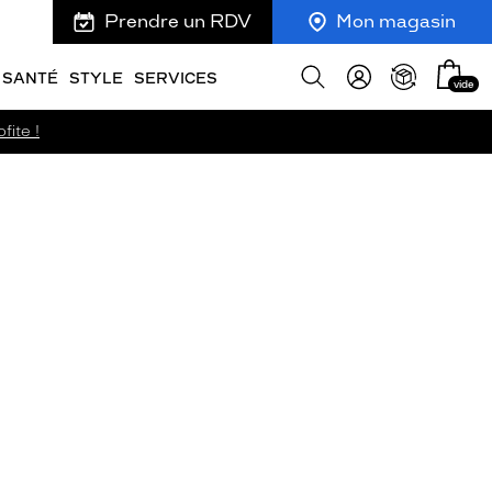
Prendre un RDV
Mon magasin
Mon
Afficher
SANTÉ
STYLE
SERVICES
vide
panie
la
recherche
fite !