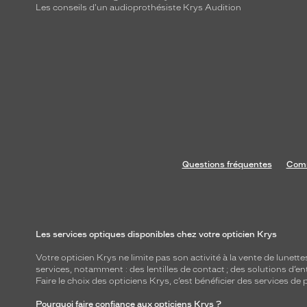
Les conseils d'un audioprothésiste Krys Audition
Questions fréquentes
Comm
Les services optiques disponibles chez votre opticien Krys
Votre opticien Krys ne limite pas son activité à la vente de
lunette
services, notamment : des
lentilles de contact
; des
solutions d’en
Faire le choix des opticiens Krys, c’est bénéficier des services d
Pourquoi faire confiance aux opticiens Krys ?