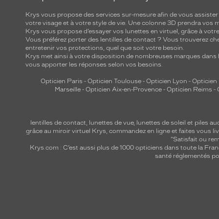
Krys vous propose des services sur-mesure afin de vous assister au
votre visage et à votre style de vie. Une colonne 3D prendra vos 
Krys vous propose d’essayer vos lunettes en virtuel, grâce à vot
Vous préférez porter des lentilles de contact ? Vous trouverez che
entretenir vos protections, quel que soit votre besoin.
Krys met ainsi à votre disposition de nombreuses marques dans l
vous apporter les réponses selon vos besoins.
Opticien Paris
-
Opticien Toulouse
-
Opticien Lyon
-
Opticien
Marseille
-
Opticien Aix-en-Provence
-
Opticien Reims
-
lentilles de contact
,
lunettes de vue
,
lunettes de soleil
et
piles au
grâce au miroir virtuel Krys, commandez en ligne et faites vous liv
"Satisfait ou r
Krys.com : C’est aussi plus de 1000 opticiens dans toute la Fra
santé réglementés por