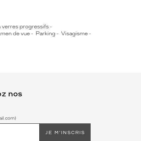
n verres progressifs
men de vue
Parking
Visagisme
ez nos
il.com)
JE M'INSCRIS