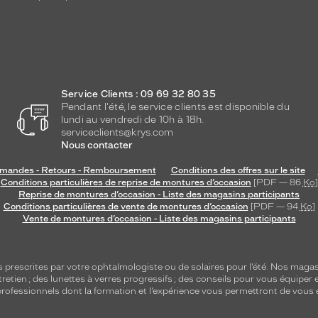
Service Clients : 09 69 32 80 35
Pendant l'été, le service clients est disponible du
lundi au vendredi de 10h à 18h.
serviceclients@krys.com
Nous contacter
andes - Retours - Remboursement
Conditions des offres sur le site
Conditions particulières de reprise de montures d’occasion
[PDF — 86
Ko
]
Reprise de montures d’occasion - Liste des magasins participants
Conditions particulières de vente de montures d’occasion
[PDF — 94
Ko
]
Vente de montures d’occasion - Liste des magasins participants
s
prescrites par votre ophtalmologiste ou de
solaires
pour l’été. Nos magas
tretien
; des lunettes à verres progressifs ; des conseils pour vous équiper e
e professionnels dont la formation et l’expérience vous permettront de vous 