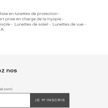
iste en lunettes de protection
rt prise en charge de la myopie
micile
Lunettes de soleil
Lunettes de vue
IA
ez nos
il.com)
JE M'INSCRIS