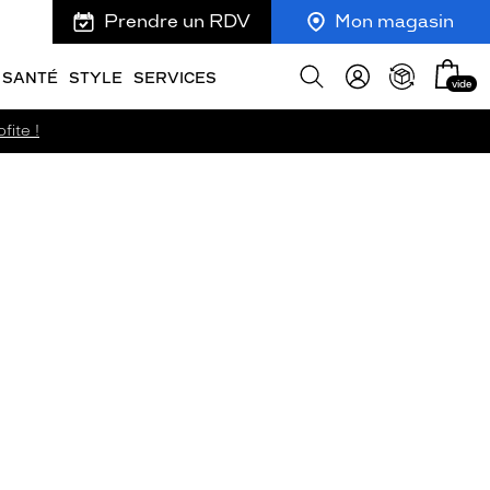
Prendre un RDV
Mon magasin
Mon
Afficher
SANTÉ
STYLE
SERVICES
vide
panie
la
recherche
fite !