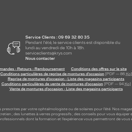
Service Clients : 09 69 32 80 35
Pendant l'été, le service clients est disponible du
lundi au vendredi de 10h à 18h.
serviceclients@krys.com
Nous contacter
andes - Retours - Remboursement
Conditions des offres sur le site
Conditions particulières de reprise de montures d’occasion
[PDF — 86
Ko
]
Reprise de montures d’occasion - Liste des magasins participants
Conditions particulières de vente de montures d’occasion
[PDF — 94
Ko
]
Vente de montures d’occasion - Liste des magasins participants
s
prescrites par votre ophtalmologiste ou de
solaires
pour l’été. Nos magas
tretien
; des lunettes à verres progressifs ; des conseils pour vous équiper e
e professionnels dont la formation et l’expérience vous permettront de vous 