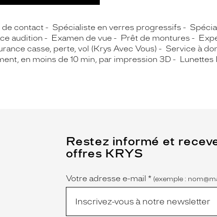
s de contact
Spécialiste en verres progressifs
Spécial
ce audition
Examen de vue
Prêt de montures
Expe
rance casse, perte, vol (Krys Avec Vous)
Service à do
ment, en moins de 10 min, par impression 3D
Lunettes 
(Ce
Restez informé et recev
champ
offres KRYS
est
Name
obligatoire)
Votre adresse e-mail
*
(exemple : nom@ma