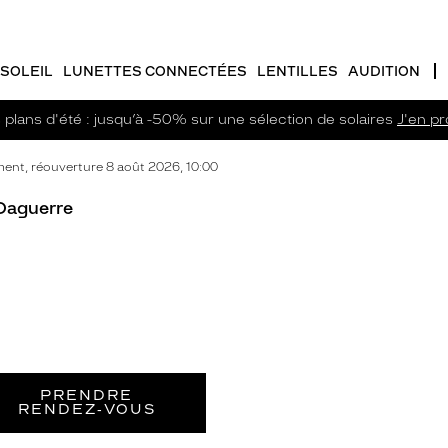
SOLEIL
LUNETTES CONNECTÉES
LENTILLES
AUDITION
plans d'été : jusqu’à -50% sur une sélection de solaires
J'en pro
nt, réouverture 8 août 2026, 10:00
 Daguerre
PRENDRE
RENDEZ‑VOUS