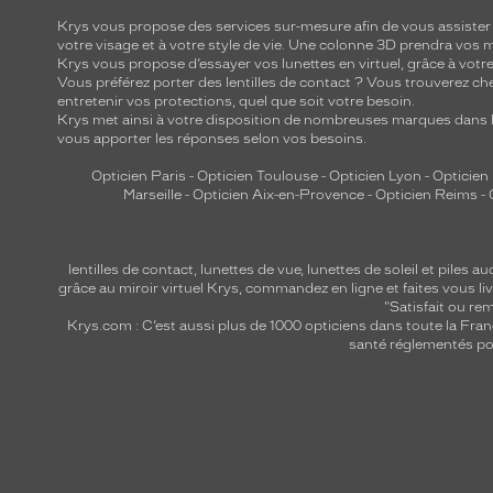
Krys vous propose des services sur-mesure afin de vous assister au
votre visage et à votre style de vie. Une colonne 3D prendra vos 
Krys vous propose d’essayer vos lunettes en virtuel, grâce à vot
Vous préférez porter des lentilles de contact ? Vous trouverez che
entretenir vos protections, quel que soit votre besoin.
Krys met ainsi à votre disposition de nombreuses marques dans l
vous apporter les réponses selon vos besoins.
Opticien Paris
-
Opticien Toulouse
-
Opticien Lyon
-
Opticien
Marseille
-
Opticien Aix-en-Provence
-
Opticien Reims
-
lentilles de contact
,
lunettes de vue
,
lunettes de soleil
et
piles au
grâce au miroir virtuel Krys, commandez en ligne et faites vous liv
"Satisfait ou r
Krys.com : C’est aussi plus de 1000 opticiens dans toute la Fra
santé réglementés por