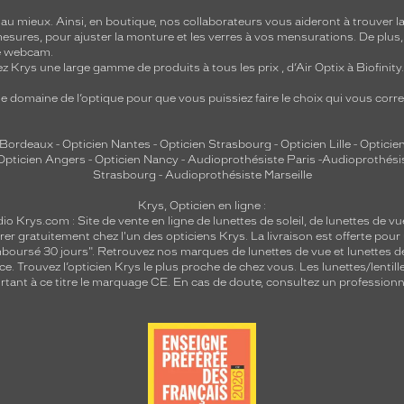
 mieux. Ainsi, en boutique, nos collaborateurs vous aideront à trouver la 
mesures, pour ajuster la monture et les verres à vos mensurations. De plus
re webcam.
z Krys une large gamme de produits à tous les prix , d’Air Optix à Biofinit
e domaine de l’optique pour que vous puissiez faire le choix qui vous cor
 Bordeaux
-
Opticien Nantes
-
Opticien Strasbourg
-
Opticien Lille
-
Opticien
Opticien Angers
-
Opticien Nancy
-
Audioprothésiste Paris
-
Audioprothési
Strasbourg
-
Audioprothésiste Marseille
Krys, Opticien en ligne :
dio
Krys.com : Site de vente en ligne de lunettes de soleil, de lunettes de vu
rer gratuitement chez l'un des opticiens Krys. La livraison est offerte pour
emboursé 30 jours". Retrouvez nos marques de lunettes de vue et
lunettes d
nce.
Trouvez l’opticien Krys le plus proche de chez vous
. Les lunettes/lenti
tant à ce titre le marquage CE. En cas de doute, consultez un professionne