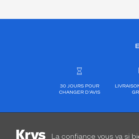
E
30 JOURS POUR
LIVRAISO
CHANGER D’AVIS
GR
La confiance
vous va si b