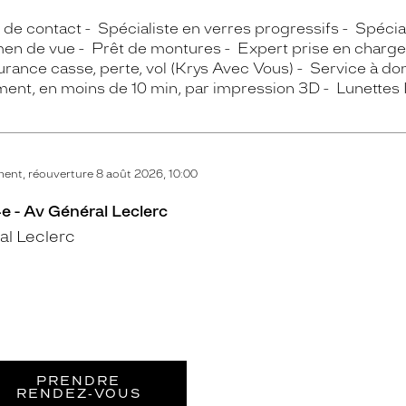
s de contact
Spécialiste en verres progressifs
Spécial
en de vue
Prêt de montures
Expert prise en charge
rance casse, perte, vol (Krys Avec Vous)
Service à do
ment, en moins de 10 min, par impression 3D
Lunettes 
nt, réouverture 8 août 2026, 10:00
4e - Av Général Leclerc
al Leclerc
PRENDRE
RENDEZ‑VOUS