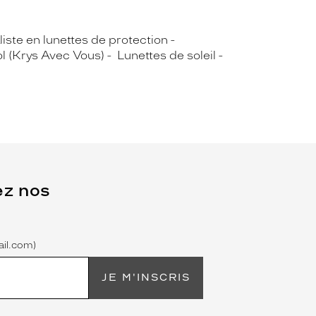
iste en lunettes de protection
ol (Krys Avec Vous)
Lunettes de soleil
ez nos
il.com)
JE M'INSCRIS