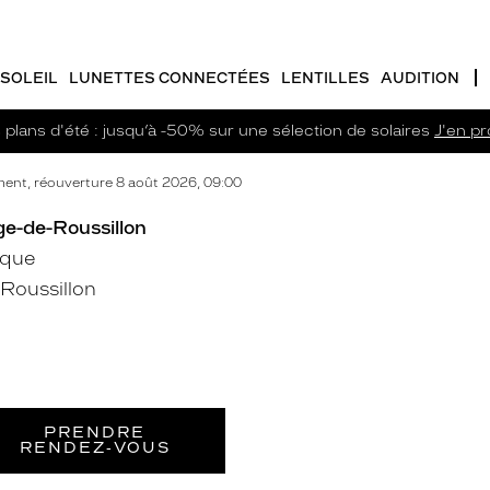
SOLEIL
LUNETTES CONNECTÉES
LENTILLES
AUDITION
plans d'été : jusqu’à -50% sur une sélection de solaires
J'en pro
ent, réouverture 8 août 2026, 09:00
ge-de-Roussillon
ique
Roussillon
PRENDRE
RENDEZ‑VOUS