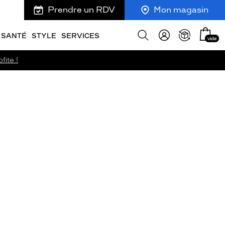
Prendre un RDV
Mon magasin
Mon
Afficher
SANTÉ
STYLE
SERVICES
vide
panie
la
recherche
fite !