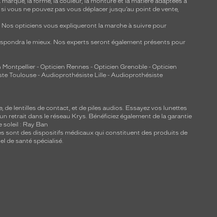
marque, la forme, la couleur, la monture et la matière adaptées à
, si vous ne pouvez pas vous déplacer jusqu’au point de vente,
y. Nos opticiens vous expliqueront la marche à suivre pour
respondra le mieux. Nos experts seront également présents pour
 Montpellier
-
Opticien Rennes
-
Opticien Grenoble
-
Opticien
ste Toulouse
-
Audioprothésiste Lille
-
Audioprothésiste
e, de
lentilles de contact
, et de piles audios. Essayez vos lunettes
 un retrait dans le réseau Krys. Bénéficiez également de la garantie
e soleil : Ray Ban
lles sont des dispositifs médicaux qui constituent des produits de
l de santé spécialisé.