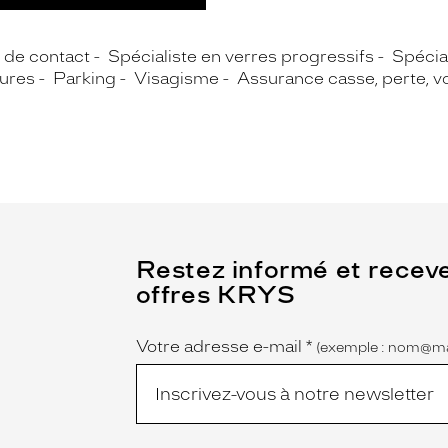
s de contact
Spécialiste en verres progressifs
Spécial
ures
Parking
Visagisme
Assurance casse, perte, v
(Ce
Restez informé et recev
champ
offres KRYS
est
Name
obligatoire)
Votre adresse e-mail
*
(exemple : nom@ma