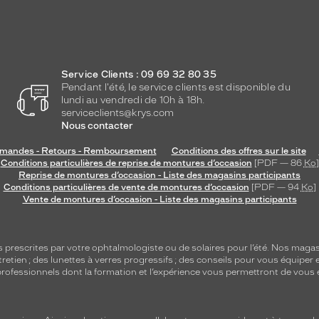
Service Clients : 09 69 32 80 35
Pendant l'été, le service clients est disponible du
lundi au vendredi de 10h à 18h.
serviceclients@krys.com
Nous contacter
andes - Retours - Remboursement
Conditions des offres sur le site
Conditions particulières de reprise de montures d’occasion
[PDF — 86
Ko
]
Reprise de montures d’occasion - Liste des magasins participants
Conditions particulières de vente de montures d’occasion
[PDF — 94
Ko
]
Vente de montures d’occasion - Liste des magasins participants
s
prescrites par votre ophtalmologiste ou de
solaires
pour l’été. Nos magas
tretien
; des lunettes à verres progressifs ; des conseils pour vous équiper e
e professionnels dont la formation et l’expérience vous permettront de vous 