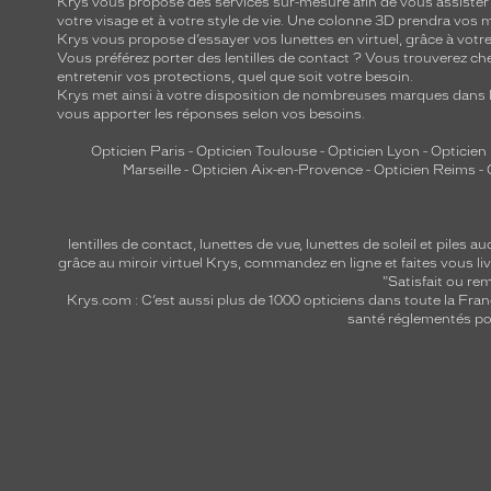
Krys vous propose des services sur-mesure afin de vous assister au
votre visage et à votre style de vie. Une colonne 3D prendra vos 
Krys vous propose d’essayer vos lunettes en virtuel, grâce à vot
Vous préférez porter des lentilles de contact ? Vous trouverez che
entretenir vos protections, quel que soit votre besoin.
Krys met ainsi à votre disposition de nombreuses marques dans l
vous apporter les réponses selon vos besoins.
Opticien Paris
-
Opticien Toulouse
-
Opticien Lyon
-
Opticien
Marseille
-
Opticien Aix-en-Provence
-
Opticien Reims
-
lentilles de contact
,
lunettes de vue
,
lunettes de soleil
et
piles au
grâce au miroir virtuel Krys, commandez en ligne et faites vous liv
"Satisfait ou r
Krys.com : C’est aussi plus de 1000 opticiens dans toute la Fra
santé réglementés por