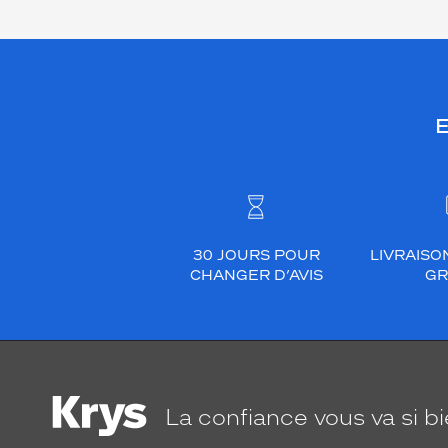
E
30 JOURS POUR
LIVRAISO
CHANGER D’AVIS
GR
La confiance
vous va si b