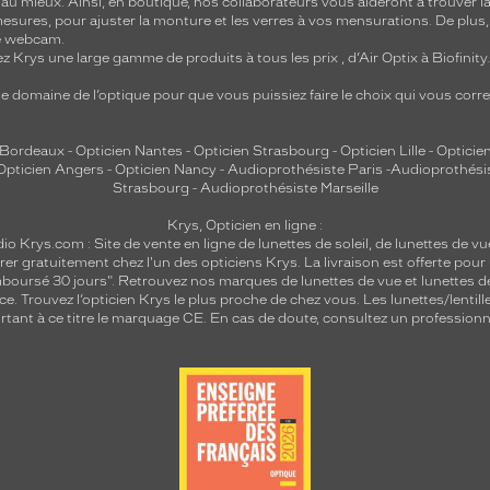
 mieux. Ainsi, en boutique, nos collaborateurs vous aideront à trouver la 
mesures, pour ajuster la monture et les verres à vos mensurations. De plus
re webcam.
z Krys une large gamme de produits à tous les prix , d’Air Optix à Biofinit
e domaine de l’optique pour que vous puissiez faire le choix qui vous cor
 Bordeaux
-
Opticien Nantes
-
Opticien Strasbourg
-
Opticien Lille
-
Opticien
Opticien Angers
-
Opticien Nancy
-
Audioprothésiste Paris
-
Audioprothési
Strasbourg
-
Audioprothésiste Marseille
Krys, Opticien en ligne :
dio
Krys.com : Site de vente en ligne de lunettes de soleil, de lunettes de vu
rer gratuitement chez l'un des opticiens Krys. La livraison est offerte pour
emboursé 30 jours". Retrouvez nos marques de lunettes de vue et
lunettes d
nce.
Trouvez l’opticien Krys le plus proche de chez vous
. Les lunettes/lenti
tant à ce titre le marquage CE. En cas de doute, consultez un professionne