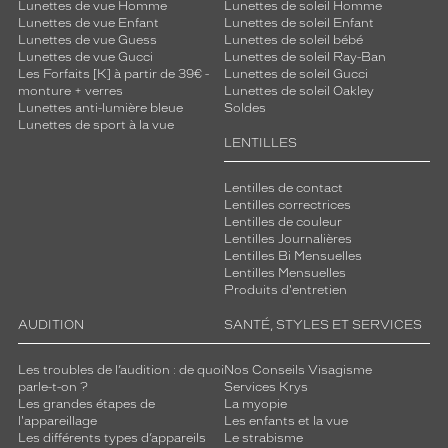
Lunettes de vue Homme
Lunettes de soleil Homme
Lunettes de vue Enfant
Lunettes de soleil Enfant
Lunettes de vue Guess
Lunettes de soleil bébé
Lunettes de vue Gucci
Lunettes de soleil Ray-Ban
Les Forfaits [K] à partir de 39€ -
Lunettes de soleil Gucci
monture + verres
Lunettes de soleil Oakley
Lunettes anti-lumière bleue
Soldes
Lunettes de sport à la vue
LENTILLES
Lentilles de contact
Lentilles correctrices
Lentilles de couleur
Lentilles Journalières
Lentilles Bi Mensuelles
Lentilles Mensuelles
Produits d'entretien
AUDITION
SANTÉ, STYLES ET SERVICES
Les troubles de l’audition : de quoi
Nos Conseils Visagisme
parle-t-on ?
Services Krys
Les grandes étapes de
La myopie
l'appareillage
Les enfants et la vue
Les différents types d’appareils
Le strabisme