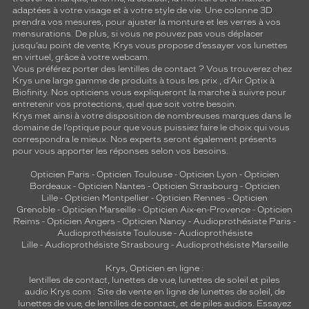
adaptées à votre visage et à votre style de vie. Une colonne 3D
prendra vos mesures, pour ajuster la monture et les verres à vos
mensurations. De plus, si vous ne pouvez pas vous déplacer
jusqu’au point de vente, Krys vous propose d’essayer vos lunettes
en virtuel, grâce à votre webcam.
Vous préférez porter des lentilles de contact ? Vous trouverez chez
Krys une large gamme de produits à tous les prix , d’Air Optix à
Biofinity. Nos opticiens vous expliqueront la marche à suivre pour
entretenir vos protections, quel que soit votre besoin.
Krys met ainsi à votre disposition de nombreuses marques dans le
domaine de l’optique pour que vous puissiez faire le choix qui vous
correspondra le mieux. Nos experts seront également présents
pour vous apporter les réponses selon vos besoins.
Opticien Paris
-
Opticien Toulouse
-
Opticien Lyon
-
Opticien
Bordeaux
-
Opticien Nantes
-
Opticien Strasbourg
-
Opticien
Lille
-
Opticien Montpellier
-
Opticien Rennes
-
Opticien
Grenoble
-
Opticien Marseille
-
Opticien Aix-en-Provence
-
Opticien
Reims
-
Opticien Angers
-
Opticien Nancy
-
Audioprothésiste Paris
-
Audioprothésiste Toulouse
-
Audioprothésiste
Lille
-
Audioprothésiste Strasbourg
-
Audioprothésiste Marseille
Krys, Opticien en ligne :
lentilles de contact
,
lunettes de vue
,
lunettes de soleil
et
piles
audio
Krys.com : Site de vente en ligne de lunettes de soleil, de
lunettes de vue, de
lentilles de contact
, et de piles audios. Essayez