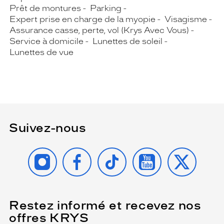
Prêt de montures
Parking
Expert prise en charge de la myopie
Visagisme
Assurance casse, perte, vol (Krys Avec Vous)
Service à domicile
Lunettes de soleil
Lunettes de vue
Suivez-nous
INSTAGRAM
FACEBOOK
TIKTOK
YOUTUBE
X
Restez informé et recevez nos
(Ce
champ
offres KRYS
est
Name