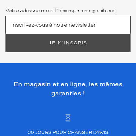
obligatoire)
Votre adresse e-mail
*
(exemple : nom@mail.com)
JE M'INSCRIS
En magasin et en ligne, les mêmes
garanties !
30 JOURS POUR CHANGER D’AVIS