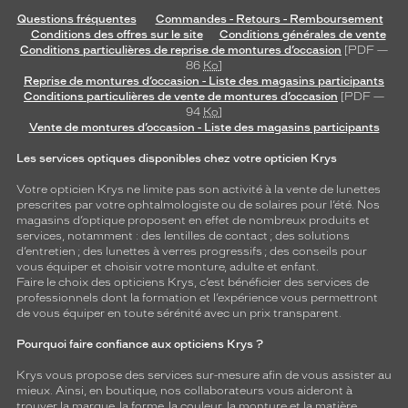
Questions fréquentes
Commandes - Retours - Remboursement
Conditions des offres sur le site
Conditions générales de vente
Conditions particulières de reprise de montures d’occasion
[PDF —
86
Ko
]
Reprise de montures d’occasion - Liste des magasins participants
Conditions particulières de vente de montures d’occasion
[PDF —
94
Ko
]
Vente de montures d’occasion - Liste des magasins participants
Les services optiques disponibles chez votre opticien Krys
Votre opticien Krys ne limite pas son activité à la vente de
lunettes
prescrites par votre ophtalmologiste ou de
solaires
pour l’été. Nos
magasins d’optique proposent en effet de nombreux produits et
services, notamment : des
lentilles de contact
; des
solutions
d’entretien
; des lunettes à verres progressifs ; des conseils pour
vous équiper et choisir votre monture, adulte et enfant.
Faire le choix des opticiens Krys, c’est bénéficier des services de
professionnels dont la formation et l’expérience vous permettront
de vous équiper en toute sérénité avec un prix transparent.
Pourquoi faire confiance aux opticiens Krys ?
Krys vous propose des services sur-mesure afin de vous assister au
mieux. Ainsi, en boutique, nos collaborateurs vous aideront à
trouver la marque, la forme, la couleur, la monture et la matière