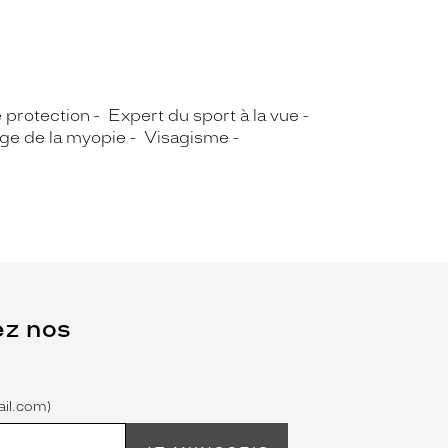
e protection
Expert du sport à la vue
rge de la myopie
Visagisme
ez nos
il.com)