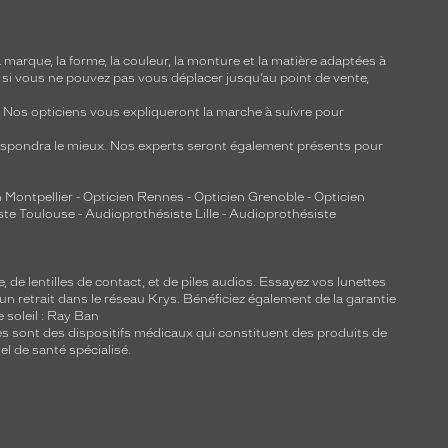
marque, la forme, la couleur, la monture et la matière adaptées à
, si vous ne pouvez pas vous déplacer jusqu’au point de vente,
y. Nos opticiens vous expliqueront la marche à suivre pour
respondra le mieux. Nos experts seront également présents pour
 Montpellier
-
Opticien Rennes
-
Opticien Grenoble
-
Opticien
ste Toulouse
-
Audioprothésiste Lille
-
Audioprothésiste
e, de
lentilles de contact
, et de piles audios. Essayez vos lunettes
 un retrait dans le réseau Krys. Bénéficiez également de la garantie
e soleil : Ray Ban
lles sont des dispositifs médicaux qui constituent des produits de
l de santé spécialisé.