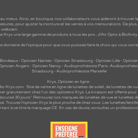
 mieux. Ainsi, en boutique, nos collaborateurs vous aideront à trouver la 
mesures, pour ajuster la monture et les verres à vos mensurations. De plus
re webcam.
z Krys une large gamme de produits à tous les prix , d’Air Optix à Biofinit
e domaine de l’optique pour que vous puissiez faire le choix qui vous cor
 Bordeaux
-
Opticien Nantes
-
Opticien Strasbourg
-
Opticien Lille
-
Opticien
Opticien Angers
-
Opticien Nancy
-
Audioprothésiste Paris
-
Audioprothési
Strasbourg
-
Audioprothésiste Marseille
Krys, Opticien en ligne :
dio
Krys.com : Site de vente en ligne de lunettes de soleil, de lunettes de vu
rer gratuitement chez l'un des opticiens Krys. La livraison est offerte pour
emboursé 30 jours". Retrouvez nos marques de lunettes de vue et
lunettes d
nce.
Trouvez l’opticien Krys le plus proche de chez vous
. Les lunettes/lenti
tant à ce titre le marquage CE. En cas de doute, consultez un professionne