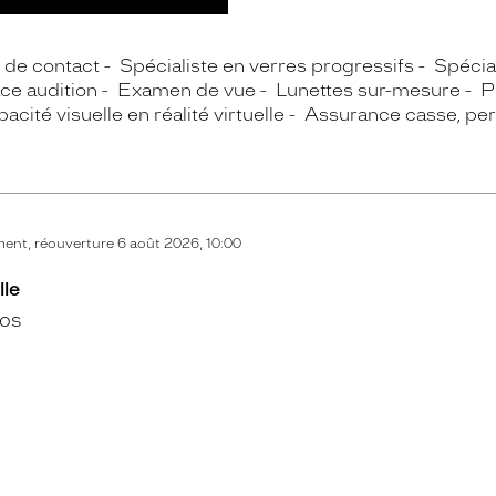
s de contact
Spécialiste en verres progressifs
Spécial
ce audition
Examen de vue
Lunettes sur-mesure
P
acité visuelle en réalité virtuelle
Assurance casse, pert
nt, réouverture 6 août 2026, 10:00
lle
os