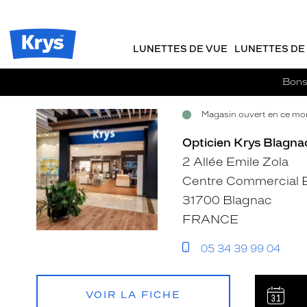
Opticien
m
J
ER AU
Krys
TENU
y
e
-
CIPAL
Opticien
K
r
La
Krys
r
e
LUNETTES DE VUE
LUNETTES DE 
confiance
-
y
-
vous
s
c
va
La
Bons 
si
o
confiance
bien
m
vous
Magasin ouvert en ce mo
m
Voir
Voir
Voir
va
a
si
la
la
la
Opticien Krys Blagnac
n
bien
fiche
fiche
fiche
d
2 Allée Emile Zola
e
Centre Commercial E
31700 Blagnac
FRANCE
05 34 39 99 04
VOIR LA FICHE