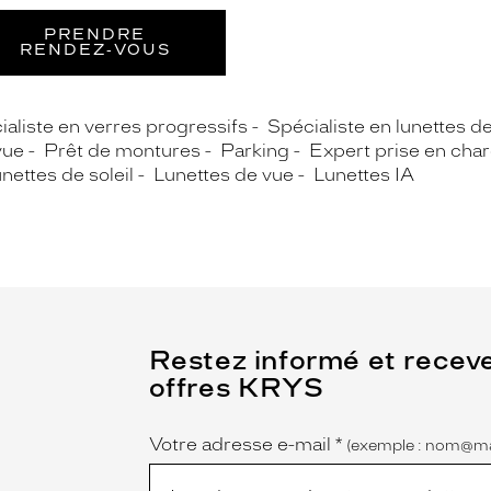
PRENDRE
RENDEZ‑VOUS
ialiste en verres progressifs
Spécialiste en lunettes d
vue
Prêt de montures
Parking
Expert prise en cha
nettes de soleil
Lunettes de vue
Lunettes IA
(Ce
Restez informé et recev
champ
offres KRYS
est
Name
obligatoire)
Votre adresse e-mail
*
(exemple : nom@ma