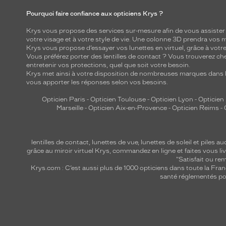
Pourquoi faire confiance aux opticiens Krys ?
Krys vous propose des services sur-mesure afin de vous assister au
votre visage et à votre style de vie. Une colonne 3D prendra vos 
Krys vous propose d’essayer vos lunettes en virtuel, grâce à vot
Vous préférez porter des lentilles de contact ? Vous trouverez che
entretenir vos protections, quel que soit votre besoin.
Krys met ainsi à votre disposition de nombreuses marques dans l
vous apporter les réponses selon vos besoins.
Opticien Paris
-
Opticien Toulouse
-
Opticien Lyon
-
Opticien
Marseille
-
Opticien Aix-en-Provence
-
Opticien Reims
-
lentilles de contact
,
lunettes de vue
,
lunettes de soleil
et
piles au
grâce au miroir virtuel Krys, commandez en ligne et faites vous liv
"Satisfait ou r
Krys.com : C’est aussi plus de 1000 opticiens dans toute la Fra
santé réglementés por