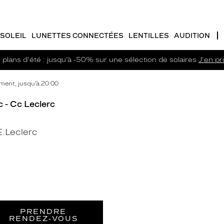
SOLEIL
LUNETTES CONNECTÉES
LENTILLES
AUDITION
plans d'été : jusqu’à -50% sur une sélection de solaires
J'en pro
ment, jusqu’à 20:00
 - Cc Leclerc
.Leclerc
PRENDRE
RENDEZ‑VOUS