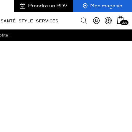
Prendre un RDV
Mon magasin
Mon
Afficher
SANTÉ
STYLE
SERVICES
vide
panie
la
recherche
fite !