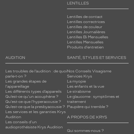
LENTILLES
Lentilles de contact
Lentilles correctrices
Lentilles de couleur
Lentilles Journalières
Lentilles Bi Mensuelles
Lentilles Mensuelles
Produits d'entretien
AUDITION
SANTÉ, STYLES ET SERVICES
Les troubles de l’audition : de quoi
Nos Conseils Visagisme
parle-t-on ?
Services Krys
Les grandes étapes de
La myopie
l'appareillage
Les enfants et la vue
Les différents types d’appareils
Le strabisme
Qu’est-ce qu'un acouphène ?
Le glaucome : symptômes et
Qu'est-ce que l'hyperacousie ?
traitement
Qu’est-ce que la presbyacousie ?
Paupière qui tremble ?
Les services et les garanties Krys
Audition
A PROPOS DE KRYS
Les conseils d'un
audioprothésiste Krys Audition
Qui sommes-nous ?