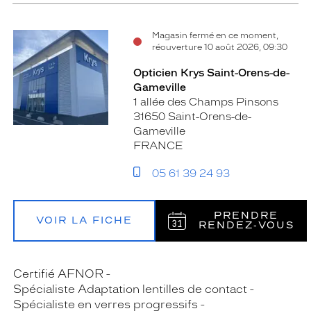
Magasin fermé en ce moment,
réouverture 10 août 2026, 09:30
Opticien Krys Saint-Orens-de-
Gameville
1 allée des Champs Pinsons
31650 Saint-Orens-de-
Gameville
FRANCE
05 61 39 24 93
PRENDRE
VOIR LA FICHE
RENDEZ‑VOUS
Certifié AFNOR
Spécialiste Adaptation lentilles de contact
Spécialiste en verres progressifs