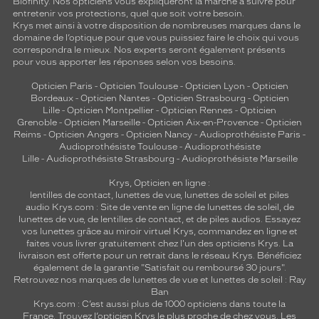
Biofinity. Nos opticiens vous expliqueront la marche à suivre pour
entretenir vos protections, quel que soit votre besoin.
Krys met ainsi à votre disposition de nombreuses marques dans le
domaine de l’optique pour que vous puissiez faire le choix qui vous
correspondra le mieux. Nos experts seront également présents
pour vous apporter les réponses selon vos besoins.
Opticien Paris
-
Opticien Toulouse
-
Opticien Lyon
-
Opticien
Bordeaux
-
Opticien Nantes
-
Opticien Strasbourg
-
Opticien
Lille
-
Opticien Montpellier
-
Opticien Rennes
-
Opticien
Grenoble
-
Opticien Marseille
-
Opticien Aix-en-Provence
-
Opticien
Reims
-
Opticien Angers
-
Opticien Nancy
-
Audioprothésiste Paris
-
Audioprothésiste Toulouse
-
Audioprothésiste
Lille
-
Audioprothésiste Strasbourg
-
Audioprothésiste Marseille
Krys, Opticien en ligne :
lentilles de contact
,
lunettes de vue
,
lunettes de soleil
et
piles
audio
Krys.com : Site de vente en ligne de lunettes de soleil, de
lunettes de vue, de
lentilles de contact
, et de piles audios. Essayez
vos lunettes grâce au miroir virtuel Krys, commandez en ligne et
faites vous livrer gratuitement chez l'un des opticiens Krys. La
livraison est offerte pour un retrait dans le réseau Krys. Bénéficiez
également de la garantie "Satisfait ou remboursé 30 jours".
Retrouvez nos marques de lunettes de vue et
lunettes de soleil : Ray
Ban
Krys.com : C’est aussi plus de 1000 opticiens dans toute la
France.
Trouvez l’opticien Krys le plus proche de chez vous
. Les