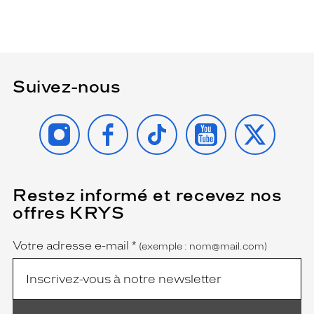
Suivez-nous
INSTAGRAM
FACEBOOK
TIKTOK
YOUTUBE
X
Restez informé et recevez nos
(Ce
champ
offres KRYS
est
Name
obligatoire)
Votre adresse e-mail
*
(exemple : nom@mail.com)