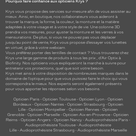
Pourquoi faire confiance aux opticiens Krys ?
Krys vous propose des services sur-mesure afin de vous assister au
mieux. Ainsi, en boutique, nos collaborateurs vous aideront à
trouver la marque, la forme, la couleur, la monture et la matière
adaptées à votre visage et à votre style de vie. Une colonne 3D
prendra vos mesures, pour ajuster la monture et les verres à vos
mensurations. De plus, si vous ne pouvez pas vous déplacer
jusqu’au point de vente, Krys vous propose d’essayer vos lunettes
en virtuel, grâce à votre webcam.
Vous préférez porter des lentilles de contact ? Vous trouverez chez
Krys une large gamme de produits à tous les prix , d’Air Optix à
Biofinity. Nos opticiens vous expliqueront la marche à suivre pour
entretenir vos protections, quel que soit votre besoin.
Krys met ainsi à votre disposition de nombreuses marques dans le
domaine de l’optique pour que vous puissiez faire le choix qui vous
correspondra le mieux. Nos experts seront également présents
pour vous apporter les réponses selon vos besoins.
Opticien Paris
-
Opticien Toulouse
-
Opticien Lyon
-
Opticien
Bordeaux
-
Opticien Nantes
-
Opticien Strasbourg
-
Opticien
Lille
-
Opticien Montpellier
-
Opticien Rennes
-
Opticien
Grenoble
-
Opticien Marseille
-
Opticien Aix-en-Provence
-
Opticien
Reims
-
Opticien Angers
-
Opticien Nancy
-
Audioprothésiste Paris
-
Audioprothésiste Toulouse
-
Audioprothésiste
Lille
-
Audioprothésiste Strasbourg
-
Audioprothésiste Marseille