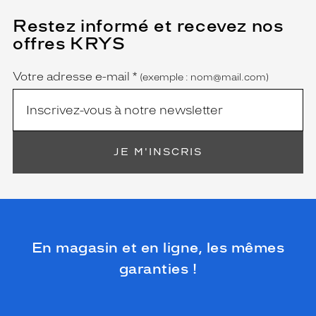
Restez informé et recevez nos
(Ce
champ
offres KRYS
est
Name
obligatoire)
Votre adresse e-mail
*
(exemple : nom@mail.com)
JE M'INSCRIS
En magasin et en ligne, les mêmes
garanties !