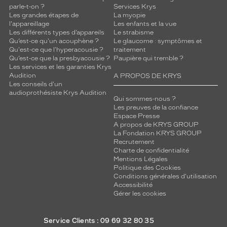
parle-t-on ?
Services Krys
Les grandes étapes de
La myopie
l'appareillage
Les enfants et la vue
Les différents types d’appareils
Le strabisme
Qu’est-ce qu'un acouphène ?
Le glaucome : symptômes et
Qu'est-ce que l'hyperacousie ?
traitement
Qu’est-ce que la presbyacousie ?
Paupière qui tremble ?
Les services et les garanties Krys
Audition
A PROPOS DE KRYS
Les conseils d'un
audioprothésiste Krys Audition
Qui sommes-nous ?
Les preuves de la confiance
Espace Presse
A propos de KRYS GROUP
La Fondation KRYS GROUP
Recrutement
Charte de confidentialité
Mentions Légales
Politique des Cookies
Conditions générales d'utilisation
Accessibilité
Gérer les cookies
Service Clients : 09 69 32 80 35