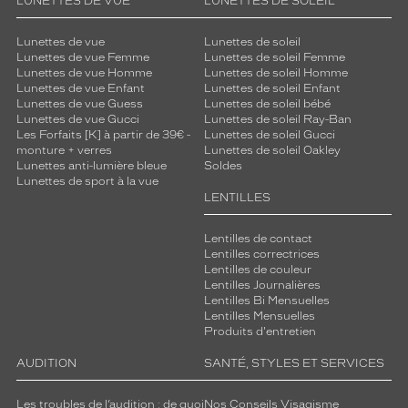
LUNETTES DE VUE
LUNETTES DE SOLEIL
Lunettes de vue
Lunettes de soleil
Lunettes de vue Femme
Lunettes de soleil Femme
Lunettes de vue Homme
Lunettes de soleil Homme
Lunettes de vue Enfant
Lunettes de soleil Enfant
Lunettes de vue Guess
Lunettes de soleil bébé
Lunettes de vue Gucci
Lunettes de soleil Ray-Ban
Les Forfaits [K] à partir de 39€ -
Lunettes de soleil Gucci
monture + verres
Lunettes de soleil Oakley
Lunettes anti-lumière bleue
Soldes
Lunettes de sport à la vue
LENTILLES
Lentilles de contact
Lentilles correctrices
Lentilles de couleur
Lentilles Journalières
Lentilles Bi Mensuelles
Lentilles Mensuelles
Produits d'entretien
AUDITION
SANTÉ, STYLES ET SERVICES
Les troubles de l’audition : de quoi
Nos Conseils Visagisme