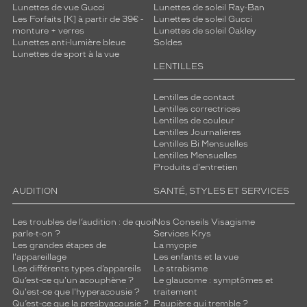
Lunettes de vue Gucci
Lunettes de soleil Ray-Ban
Les Forfaits [K] à partir de 39€ -
Lunettes de soleil Gucci
monture + verres
Lunettes de soleil Oakley
Lunettes anti-lumière bleue
Soldes
Lunettes de sport à la vue
LENTILLES
Lentilles de contact
Lentilles correctrices
Lentilles de couleur
Lentilles Journalières
Lentilles Bi Mensuelles
Lentilles Mensuelles
Produits d'entretien
AUDITION
SANTÉ, STYLES ET SERVICES
Les troubles de l’audition : de quoi
Nos Conseils Visagisme
parle-t-on ?
Services Krys
Les grandes étapes de
La myopie
l'appareillage
Les enfants et la vue
Les différents types d’appareils
Le strabisme
Qu’est-ce qu'un acouphène ?
Le glaucome : symptômes et
Qu'est-ce que l'hyperacousie ?
traitement
Qu’est-ce que la presbyacousie ?
Paupière qui tremble ?