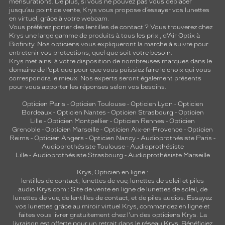
mensurations. De plus, si vous ne pouvez pas vous déplacer
jusqu’au point de vente, Krys vous propose d’essayer vos lunettes
en virtuel, grâce à votre webcam.
Vous préférez porter des lentilles de contact ? Vous trouverez chez
Krys une large gamme de produits à tous les prix , d’Air Optix à
Biofinity. Nos opticiens vous expliqueront la marche à suivre pour
entretenir vos protections, quel que soit votre besoin.
Krys met ainsi à votre disposition de nombreuses marques dans le
domaine de l’optique pour que vous puissiez faire le choix qui vous
correspondra le mieux. Nos experts seront également présents
pour vous apporter les réponses selon vos besoins.
Opticien Paris
-
Opticien Toulouse
-
Opticien Lyon
-
Opticien
Bordeaux
-
Opticien Nantes
-
Opticien Strasbourg
-
Opticien
Lille
-
Opticien Montpellier
-
Opticien Rennes
-
Opticien
Grenoble
-
Opticien Marseille
-
Opticien Aix-en-Provence
-
Opticien
Reims
-
Opticien Angers
-
Opticien Nancy
-
Audioprothésiste Paris
-
Audioprothésiste Toulouse
-
Audioprothésiste
Lille
-
Audioprothésiste Strasbourg
-
Audioprothésiste Marseille
Krys, Opticien en ligne :
lentilles de contact
,
lunettes de vue
,
lunettes de soleil
et
piles
audio
Krys.com : Site de vente en ligne de lunettes de soleil, de
lunettes de vue, de
lentilles de contact
, et de piles audios. Essayez
vos lunettes grâce au miroir virtuel Krys, commandez en ligne et
faites vous livrer gratuitement chez l'un des opticiens Krys. La
livraison est offerte pour un retrait dans le réseau Krys. Bénéficiez