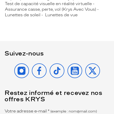
Test de capacité visuelle en réalité virtuelle
Assurance casse, perte, vol (Krys Avec Vous)
Lunettes de soleil
Lunettes de vue
Suivez-nous
INSTAGRAM
FACEBOOK
TIKTOK
YOUTUBE
X
Restez informé et recevez nos
(Ce
champ
offres KRYS
est
Name
obligatoire)
Votre adresse e-mail
*
(exemple : nom@mail.com)