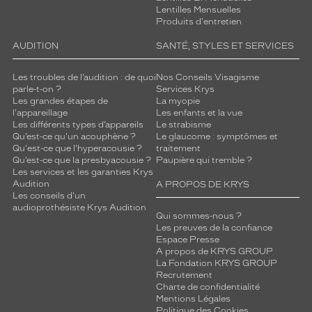
Lentilles Mensuelles
Produits d'entretien
AUDITION
SANTÉ, STYLES ET SERVICES
Les troubles de l’audition : de quoi
Nos Conseils Visagisme
parle-t-on ?
Services Krys
Les grandes étapes de
La myopie
l'appareillage
Les enfants et la vue
Les différents types d’appareils
Le strabisme
Qu’est-ce qu'un acouphène ?
Le glaucome : symptômes et
Qu'est-ce que l'hyperacousie ?
traitement
Qu’est-ce que la presbyacousie ?
Paupière qui tremble ?
Les services et les garanties Krys
Audition
A PROPOS DE KRYS
Les conseils d'un
audioprothésiste Krys Audition
Qui sommes-nous ?
Les preuves de la confiance
Espace Presse
A propos de KRYS GROUP
La Fondation KRYS GROUP
Recrutement
Charte de confidentialité
Mentions Légales
Politique des Cookies