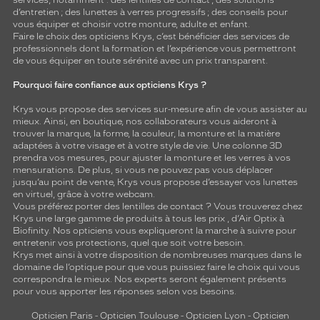
services, notamment : des
lentilles de contact
; des
solutions
d’entretien
; des lunettes à verres progressifs ; des conseils pour
vous équiper et choisir votre monture, adulte et enfant.
Faire le choix des opticiens Krys, c’est bénéficier des services de
professionnels dont la formation et l’expérience vous permettront
de vous équiper en toute sérénité avec un prix transparent.
Pourquoi faire confiance aux opticiens Krys ?
Krys vous propose des services sur-mesure afin de vous assister au
mieux. Ainsi, en boutique, nos collaborateurs vous aideront à
trouver la marque, la forme, la couleur, la monture et la matière
adaptées à votre visage et à votre style de vie. Une colonne 3D
prendra vos mesures, pour ajuster la monture et les verres à vos
mensurations. De plus, si vous ne pouvez pas vous déplacer
jusqu’au point de vente, Krys vous propose d’essayer vos lunettes
en virtuel, grâce à votre webcam.
Vous préférez porter des lentilles de contact ? Vous trouverez chez
Krys une large gamme de produits à tous les prix , d’Air Optix à
Biofinity. Nos opticiens vous expliqueront la marche à suivre pour
entretenir vos protections, quel que soit votre besoin.
Krys met ainsi à votre disposition de nombreuses marques dans le
domaine de l’optique pour que vous puissiez faire le choix qui vous
correspondra le mieux. Nos experts seront également présents
pour vous apporter les réponses selon vos besoins.
Opticien Paris
-
Opticien Toulouse
-
Opticien Lyon
-
Opticien