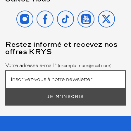
INSTAGRAM
FACEBOOK
TIKTOK
YOUTUBE
X
Restez informé et recevez nos
(Ce
champ
offres KRYS
est
Name
obligatoire)
Votre adresse e-mail
*
(exemple : nom@mail.com)
JE M'INSCRIS