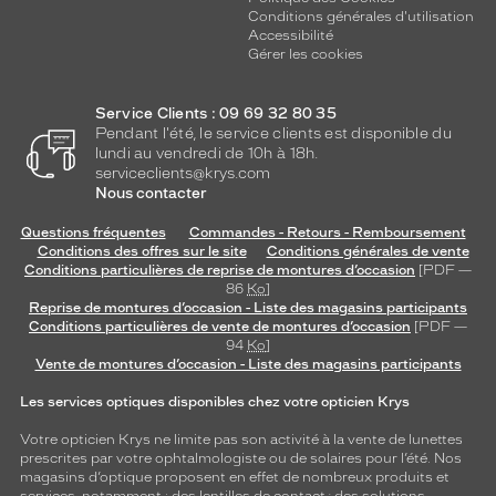
Conditions générales d'utilisation
Accessibilité
Gérer les cookies
Service Clients : 09 69 32 80 35
Pendant l'été, le service clients est disponible du
lundi au vendredi de 10h à 18h.
serviceclients@krys.com
Nous contacter
Questions fréquentes
Commandes - Retours - Remboursement
Conditions des offres sur le site
Conditions générales de vente
Conditions particulières de reprise de montures d’occasion
[PDF —
86
Ko
]
Reprise de montures d’occasion - Liste des magasins participants
Conditions particulières de vente de montures d’occasion
[PDF —
94
Ko
]
Vente de montures d’occasion - Liste des magasins participants
Les services optiques disponibles chez votre opticien Krys
Votre opticien Krys ne limite pas son activité à la vente de
lunettes
prescrites par votre ophtalmologiste ou de
solaires
pour l’été. Nos
magasins d’optique proposent en effet de nombreux produits et