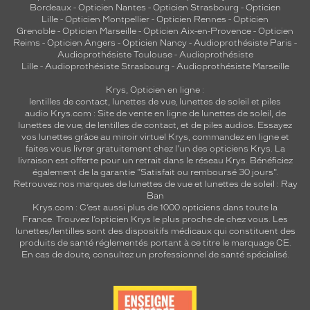
Bordeaux
-
Opticien Nantes
-
Opticien Strasbourg
-
Opticien
Lille
-
Opticien Montpellier
-
Opticien Rennes
-
Opticien
Grenoble
-
Opticien Marseille
-
Opticien Aix-en-Provence
-
Opticien
Reims
-
Opticien Angers
-
Opticien Nancy
-
Audioprothésiste Paris
-
Audioprothésiste Toulouse
-
Audioprothésiste
Lille
-
Audioprothésiste Strasbourg
-
Audioprothésiste Marseille
Krys, Opticien en ligne :
lentilles de contact
,
lunettes de vue
,
lunettes de soleil
et
piles
audio
Krys.com : Site de vente en ligne de lunettes de soleil, de
lunettes de vue, de
lentilles de contact
, et de piles audios. Essayez
vos lunettes grâce au miroir virtuel Krys, commandez en ligne et
faites vous livrer gratuitement chez l'un des opticiens Krys. La
livraison est offerte pour un retrait dans le réseau Krys. Bénéficiez
également de la garantie "Satisfait ou remboursé 30 jours".
Retrouvez nos marques de lunettes de vue et
lunettes de soleil : Ray
Ban
Krys.com : C’est aussi plus de 1000 opticiens dans toute la
France.
Trouvez l’opticien Krys le plus proche de chez vous
. Les
lunettes/lentilles sont des dispositifs médicaux qui constituent des
produits de santé réglementés portant à ce titre le marquage CE.
En cas de doute, consultez un professionnel de santé spécialisé.