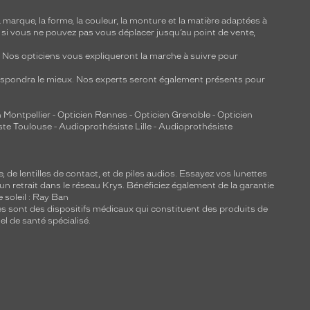
marque, la forme, la couleur, la monture et la matière adaptées à
, si vous ne pouvez pas vous déplacer jusqu’au point de vente,
y. Nos opticiens vous expliqueront la marche à suivre pour
respondra le mieux. Nos experts seront également présents pour
 Montpellier
-
Opticien Rennes
-
Opticien Grenoble
-
Opticien
ste Toulouse
-
Audioprothésiste Lille
-
Audioprothésiste
e, de
lentilles de contact
, et de piles audios. Essayez vos lunettes
 un retrait dans le réseau Krys. Bénéficiez également de la garantie
e soleil : Ray Ban
lles sont des dispositifs médicaux qui constituent des produits de
l de santé spécialisé.