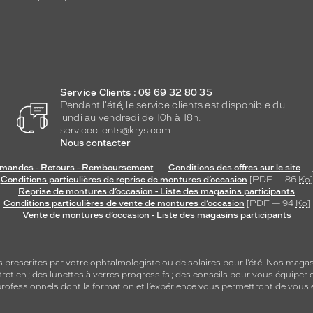
Service Clients : 09 69 32 80 35
Pendant l'été, le service clients est disponible du
lundi au vendredi de 10h à 18h.
serviceclients@krys.com
Nous contacter
andes - Retours - Remboursement
Conditions des offres sur le site
Conditions particulières de reprise de montures d’occasion
[PDF — 86
Ko
]
Reprise de montures d’occasion - Liste des magasins participants
Conditions particulières de vente de montures d’occasion
[PDF — 94
Ko
]
Vente de montures d’occasion - Liste des magasins participants
s
prescrites par votre ophtalmologiste ou de
solaires
pour l’été. Nos magas
tretien
; des lunettes à verres progressifs ; des conseils pour vous équiper e
e professionnels dont la formation et l’expérience vous permettront de vous 