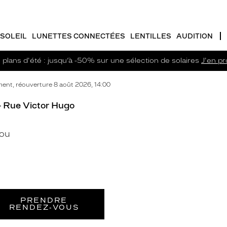
SOLEIL
LUNETTES CONNECTÉES
LENTILLES
AUDITION
plans d'été : jusqu’à -50% sur une sélection de solaires
J'en pro
nt, réouverture 8 août 2026, 14:00
- Rue Victor Hugo
ou
PRENDRE
RENDEZ‑VOUS