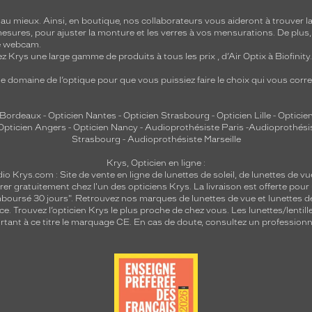
 mieux. Ainsi, en boutique, nos collaborateurs vous aideront à trouver la 
mesures, pour ajuster la monture et les verres à vos mensurations. De plus
re webcam.
z Krys une large gamme de produits à tous les prix , d’Air Optix à Biofinit
e domaine de l’optique pour que vous puissiez faire le choix qui vous cor
 Bordeaux
-
Opticien Nantes
-
Opticien Strasbourg
-
Opticien Lille
-
Opticien
Opticien Angers
-
Opticien Nancy
-
Audioprothésiste Paris
-
Audioprothési
Strasbourg
-
Audioprothésiste Marseille
Krys, Opticien en ligne :
dio
Krys.com : Site de vente en ligne de lunettes de soleil, de lunettes de vu
rer gratuitement chez l'un des opticiens Krys. La livraison est offerte pour
emboursé 30 jours". Retrouvez nos marques de lunettes de vue et
lunettes d
nce.
Trouvez l’opticien Krys le plus proche de chez vous
. Les lunettes/lenti
tant à ce titre le marquage CE. En cas de doute, consultez un professionne