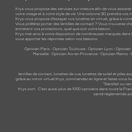
Krys vous propose des services sur-mesure afin de vous assister au
votre visage et à votre style de vie. Une colonne 3D prendra vos 
Krys vous propose d’essayer vos lunettes en virtuel, grâce à vot
Vous préférez porter des lentilles de contact ? Vous trouverez che
entretenir vos protections, quel que soit votre besoin.
Krys met ainsi à votre disposition de nombreuses marques dans l
vous apporter les réponses selon vos besoins.
Opticien Paris
-
Opticien Toulouse
-
Opticien Lyon
-
Opticien
Marseille
-
Opticien Aix-en-Provence
-
Opticien Reims
-
lentilles de contact
,
lunettes de vue
,
lunettes de soleil
et
piles au
grâce au miroir virtuel Krys, commandez en ligne et faites vous liv
"Satisfait ou r
Krys.com : C’est aussi plus de 1000 opticiens dans toute la Fra
santé réglementés por