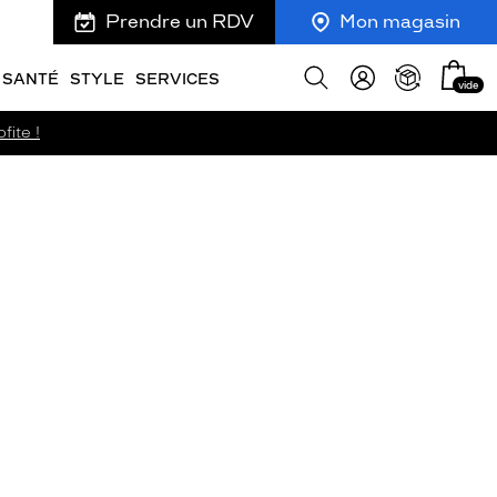
Prendre un RDV
Mon magasin
Mon
Afficher
SANTÉ
STYLE
SERVICES
vide
panie
la
recherche
fite !