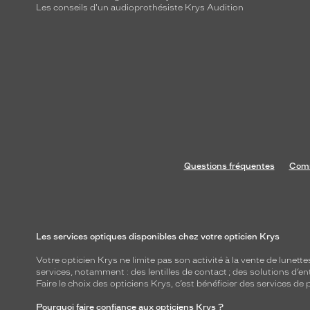
Les conseils d'un audioprothésiste Krys Audition
Questions fréquentes
Comm
Les services optiques disponibles chez votre opticien Krys
Votre opticien Krys ne limite pas son activité à la vente de
lunette
services, notamment : des
lentilles de contact
; des
solutions d’en
Faire le choix des opticiens Krys, c’est bénéficier des services d
Pourquoi faire confiance aux opticiens Krys ?