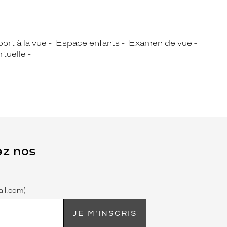
ort à la vue
Espace enfants
Examen de vue
rtuelle
ez nos
il.com)
JE M'INSCRIS