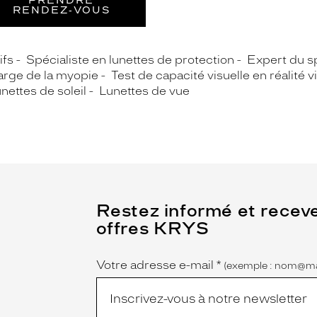
PRENDRE
RENDEZ‑VOUS
ifs
Spécialiste en lunettes de protection
Expert du sp
arge de la myopie
Test de capacité visuelle en réalité vi
nettes de soleil
Lunettes de vue
(Ce
Restez informé et recev
champ
offres KRYS
est
Name
obligatoire)
Votre adresse e-mail
*
(exemple : nom@ma