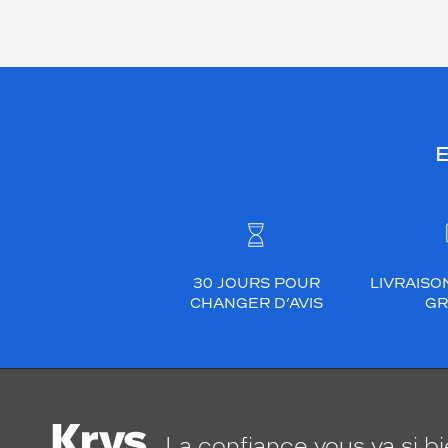
E
30 JOURS POUR
LIVRAISO
CHANGER D’AVIS
GR
La confiance
vous va si b