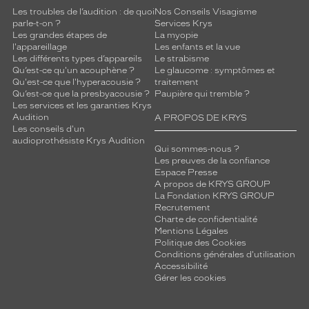
Les troubles de l’audition : de quoi
Nos Conseils Visagisme
parle-t-on ?
Services Krys
Les grandes étapes de
La myopie
l'appareillage
Les enfants et la vue
Les différents types d’appareils
Le strabisme
Qu’est-ce qu'un acouphène ?
Le glaucome : symptômes et
Qu'est-ce que l'hyperacousie ?
traitement
Qu’est-ce que la presbyacousie ?
Paupière qui tremble ?
Les services et les garanties Krys
Audition
A PROPOS DE KRYS
Les conseils d'un
audioprothésiste Krys Audition
Qui sommes-nous ?
Les preuves de la confiance
Espace Presse
A propos de KRYS GROUP
La Fondation KRYS GROUP
Recrutement
Charte de confidentialité
Mentions Légales
Politique des Cookies
Conditions générales d'utilisation
Accessibilité
Gérer les cookies