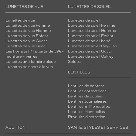
LUNETTES DE VUE
LUNETTES DE SOLEIL
Lunettes de vue
Lunettes de soleil
Lunettes de vue Femme
Lunettes de soleil Femme
Lunettes de vue Homme
Lunettes de soleil Homme
Lunettes de vue Enfant
Lunettes de soleil Enfant
Lunettes de vue Guess
Lunettes de soleil bébé
Lunettes de vue Gucci
Lunettes de soleil Ray-Ban
Les Forfaits [K] à partir de 39€ -
Lunettes de soleil Gucci
monture + verres
Lunettes de soleil Oakley
Lunettes anti-lumière bleue
Soldes
Lunettes de sport à la vue
LENTILLES
Lentilles de contact
Lentilles correctrices
Lentilles de couleur
Lentilles Journalières
Lentilles Bi Mensuelles
Lentilles Mensuelles
Produits d'entretien
AUDITION
SANTÉ, STYLES ET SERVICES