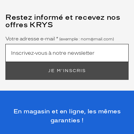
Restez informé et recevez nos
(Ce
champ
offres KRYS
est
Name
obligatoire)
Votre adresse e-mail
*
(exemple : nom@mail.com)
JE M'INSCRIS
En magasin et en ligne, les mêmes
garanties !