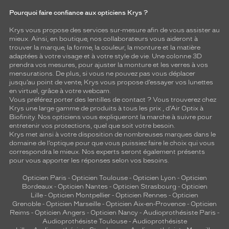
Pourquoi faire confiance aux opticiens Krys ?
Krys vous propose des services sur-mesure afin de vous assister au
mieux. Ainsi, en boutique, nos collaborateurs vous aideront à
trouver la marque, la forme, la couleur, la monture et la matière
adaptées à votre visage et à votre style de vie. Une colonne 3D
prendra vos mesures, pour ajuster la monture et les verres à vos
mensurations. De plus, si vous ne pouvez pas vous déplacer
jusqu’au point de vente, Krys vous propose d’essayer vos lunettes
en virtuel, grâce à votre webcam.
Vous préférez porter des lentilles de contact ? Vous trouverez chez
Krys une large gamme de produits à tous les prix , d’Air Optix à
Biofinity. Nos opticiens vous expliqueront la marche à suivre pour
entretenir vos protections, quel que soit votre besoin.
Krys met ainsi à votre disposition de nombreuses marques dans le
domaine de l’optique pour que vous puissiez faire le choix qui vous
correspondra le mieux. Nos experts seront également présents
pour vous apporter les réponses selon vos besoins.
Opticien Paris
-
Opticien Toulouse
-
Opticien Lyon
-
Opticien
Bordeaux
-
Opticien Nantes
-
Opticien Strasbourg
-
Opticien
Lille
-
Opticien Montpellier
-
Opticien Rennes
-
Opticien
Grenoble
-
Opticien Marseille
-
Opticien Aix-en-Provence
-
Opticien
Reims
-
Opticien Angers
-
Opticien Nancy
-
Audioprothésiste Paris
-
Audioprothésiste Toulouse
-
Audioprothésiste