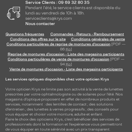
Service Clients : 09 69 32 80 35
Pendant l'été, le service clients est disponible du
lundi au vendredi de 10h à 18h.
serviceclients@krys.com
Nous contacter
Questions fréquentes
Commandes - Retours - Remboursement
Conditions des offres sur le site
Conditions générales de vente
Conditions particulières de reprise de montures d’occasion
[PDF —
86
Ko
]
Reprise de montures d’occasion - Liste des magasins participants
Conditions particulières de vente de montures d’occasion
[PDF —
94
Ko
]
Vente de montures d’occasion - Liste des magasins participants
Les services optiques disponibles chez votre opticien Krys
Votre opticien Krys ne limite pas son activité à la vente de
lunettes
prescrites par votre ophtalmologiste ou de
solaires
pour l’été. Nos
magasins d’optique proposent en effet de nombreux produits et
services, notamment : des
lentilles de contact
; des
solutions
d’entretien
; des lunettes à verres progressifs ; des conseils pour
vous équiper et choisir votre monture, adulte et enfant.
Faire le choix des opticiens Krys, c’est bénéficier des services de
professionnels dont la formation et l’expérience vous permettront
de vous équiper en toute sérénité avec un prix transparent.