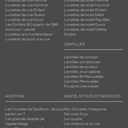
Lunettes de vue Femme
Lunettes de soleil Femme
Lunettes de vue Homme
Lunettes de soleil Homme
Lunettes de vue Enfant
Lunettes de soleil Enfant
Lunettes de vue Guess
Lunettes de soleil bébé
Lunettes de vue Gucci
Lunettes de soleil Ray-Ban
Les Forfaits [K] à partir de 39€ -
Lunettes de soleil Gucci
monture + verres
Lunettes de soleil Oakley
Lunettes anti-lumière bleue
Soldes
Lunettes de sport à la vue
LENTILLES
Lentilles de contact
Lentilles correctrices
Lentilles de couleur
Lentilles Journalières
Lentilles Bi Mensuelles
Lentilles Mensuelles
Produits d'entretien
AUDITION
SANTÉ, STYLES ET SERVICES
Les troubles de l’audition : de quoi
Nos Conseils Visagisme
parle-t-on ?
Services Krys
Les grandes étapes de
La myopie
l'appareillage
Les enfants et la vue