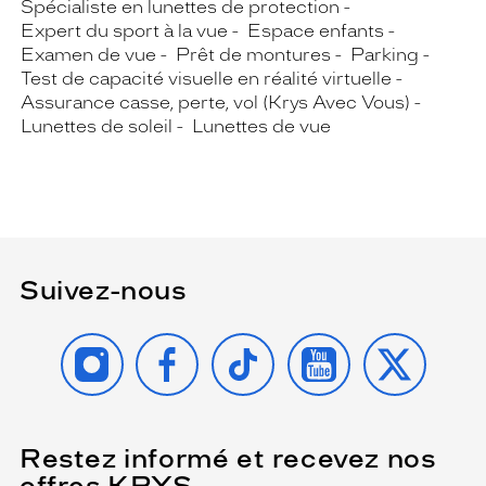
Spécialiste en lunettes de protection
Expert du sport à la vue
Espace enfants
Examen de vue
Prêt de montures
Parking
Test de capacité visuelle en réalité virtuelle
Assurance casse, perte, vol (Krys Avec Vous)
Lunettes de soleil
Lunettes de vue
Suivez-nous
INSTAGRAM
FACEBOOK
TIKTOK
YOUTUBE
X
Restez informé et recevez nos
(Ce
champ
offres KRYS
est