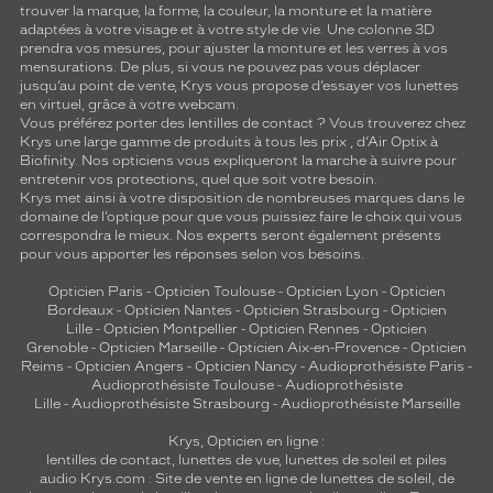
trouver la marque, la forme, la couleur, la monture et la matière
adaptées à votre visage et à votre style de vie. Une colonne 3D
prendra vos mesures, pour ajuster la monture et les verres à vos
mensurations. De plus, si vous ne pouvez pas vous déplacer
jusqu’au point de vente, Krys vous propose d’essayer vos lunettes
en virtuel, grâce à votre webcam.
Vous préférez porter des lentilles de contact ? Vous trouverez chez
Krys une large gamme de produits à tous les prix , d’Air Optix à
Biofinity. Nos opticiens vous expliqueront la marche à suivre pour
entretenir vos protections, quel que soit votre besoin.
Krys met ainsi à votre disposition de nombreuses marques dans le
domaine de l’optique pour que vous puissiez faire le choix qui vous
correspondra le mieux. Nos experts seront également présents
pour vous apporter les réponses selon vos besoins.
Opticien Paris
-
Opticien Toulouse
-
Opticien Lyon
-
Opticien
Bordeaux
-
Opticien Nantes
-
Opticien Strasbourg
-
Opticien
Lille
-
Opticien Montpellier
-
Opticien Rennes
-
Opticien
Grenoble
-
Opticien Marseille
-
Opticien Aix-en-Provence
-
Opticien
Reims
-
Opticien Angers
-
Opticien Nancy
-
Audioprothésiste Paris
-
Audioprothésiste Toulouse
-
Audioprothésiste
Lille
-
Audioprothésiste Strasbourg
-
Audioprothésiste Marseille
Krys, Opticien en ligne :
lentilles de contact
,
lunettes de vue
,
lunettes de soleil
et
piles
audio
Krys.com : Site de vente en ligne de lunettes de soleil, de