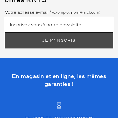
Name
obligatoire)
Votre adresse e-mail
*
(exemple : nom@mail.com)
JE M'INSCRIS
En magasin et en ligne, les mêmes
garanties !