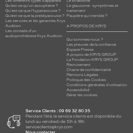
Les différents types d’appareils
Le strabisme
Qu’est-ce qu'un acouphène ?
Le glaucome : symptômes et
Qu'est-ce que l'hyperacousie ?
traitement
Qu’est-ce que la presbyacousie ?
Paupière qui tremble ?
Les services et les garanties Krys
Audition
A PROPOS DE KRYS
Les conseils d'un
audioprothésiste Krys Audition
Qui sommes-nous ?
Les preuves de la confiance
Espace Presse
A propos de KRYS GROUP
La Fondation KRYS GROUP
Recrutement
Charte de confidentialité
Mentions Légales
Politique des Cookies
Conditions générales d'utilisation
Accessibilité
Gérer les cookies
Service Clients : 09 69 32 80 35
Pendant l'été, le service clients est disponible du
lundi au vendredi de 10h à 18h.
serviceclients@krys.com
Nous contacter