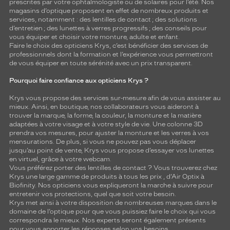
prescrites par votre ophtalmologiste ou de
solaires
pour l’été. Nos
magasins d’optique proposent en effet de nombreux produits et
services, notamment : des
lentilles de contact
; des
solutions
d’entretien
; des lunettes à verres progressifs ; des conseils pour
vous équiper et choisir votre monture, adulte et enfant.
Faire le choix des opticiens Krys, c’est bénéficier des services de
professionnels dont la formation et l’expérience vous permettront
de vous équiper en toute sérénité avec un prix transparent.
Pourquoi faire confiance aux opticiens Krys ?
Krys vous propose des services sur-mesure afin de vous assister au
mieux. Ainsi, en boutique, nos collaborateurs vous aideront à
trouver la marque, la forme, la couleur, la monture et la matière
adaptées à votre visage et à votre style de vie. Une colonne 3D
prendra vos mesures, pour ajuster la monture et les verres à vos
mensurations. De plus, si vous ne pouvez pas vous déplacer
jusqu’au point de vente, Krys vous propose d’essayer vos lunettes
en virtuel, grâce à votre webcam.
Vous préférez porter des lentilles de contact ? Vous trouverez chez
Krys une large gamme de produits à tous les prix , d’Air Optix à
Biofinity. Nos opticiens vous expliqueront la marche à suivre pour
entretenir vos protections, quel que soit votre besoin.
Krys met ainsi à votre disposition de nombreuses marques dans le
domaine de l’optique pour que vous puissiez faire le choix qui vous
correspondra le mieux. Nos experts seront également présents
pour vous apporter les réponses selon vos besoins.