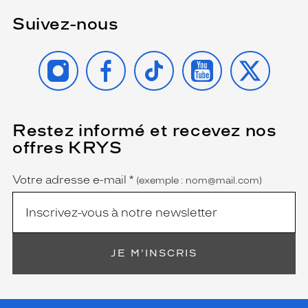
Suivez-nous
INSTAGRAM
FACEBOOK
TIKTOK
YOUTUBE
X
Restez informé et recevez nos
(Ce
champ
offres KRYS
est
Name
obligatoire)
Votre adresse e-mail
*
(exemple : nom@mail.com)
JE M'INSCRIS