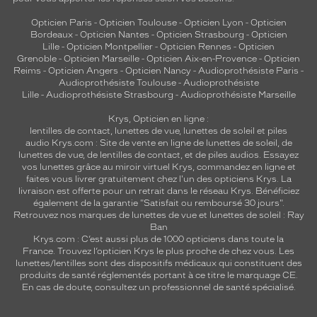
Opticien Paris
-
Opticien Toulouse
-
Opticien Lyon
-
Opticien
Bordeaux
-
Opticien Nantes
-
Opticien Strasbourg
-
Opticien
Lille
-
Opticien Montpellier
-
Opticien Rennes
-
Opticien
Grenoble
-
Opticien Marseille
-
Opticien Aix-en-Provence
-
Opticien
Reims
-
Opticien Angers
-
Opticien Nancy
-
Audioprothésiste Paris
-
Audioprothésiste Toulouse
-
Audioprothésiste
Lille
-
Audioprothésiste Strasbourg
-
Audioprothésiste Marseille
Krys, Opticien en ligne :
lentilles de contact
,
lunettes de vue
,
lunettes de soleil
et
piles
audio
Krys.com : Site de vente en ligne de lunettes de soleil, de
lunettes de vue, de
lentilles de contact
, et de piles audios. Essayez
vos lunettes grâce au miroir virtuel Krys, commandez en ligne et
faites vous livrer gratuitement chez l'un des opticiens Krys. La
livraison est offerte pour un retrait dans le réseau Krys. Bénéficiez
également de la garantie "Satisfait ou remboursé 30 jours".
Retrouvez nos marques de lunettes de vue et
lunettes de soleil : Ray
Ban
Krys.com : C’est aussi plus de 1000 opticiens dans toute la
France.
Trouvez l’opticien Krys le plus proche de chez vous
. Les
lunettes/lentilles sont des dispositifs médicaux qui constituent des
produits de santé réglementés portant à ce titre le marquage CE.
En cas de doute, consultez un professionnel de santé spécialisé.