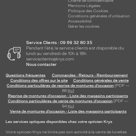
Charte de confidentialité
Mentions Légales
Politique des Cookies
Conditions générales d'utilisation
Accessibilité
Gérer les cookies
Service Clients : 09 69 32 80 35
Pendant l'été, le service clients est disponible du
lundi au vendredi de 10h à 18h.
serviceclients@krys.com
Nous contacter
Questions fréquentes
Commandes - Retours - Remboursement
Conditions des offres sur le site
Conditions générales de vente
Conditions particulières de reprise de montures d’occasion
[PDF —
86
Ko
]
Reprise de montures d’occasion - Liste des magasins participants
Conditions particulières de vente de montures d’occasion
[PDF —
94
Ko
]
Vente de montures d’occasion - Liste des magasins participants
Les services optiques disponibles chez votre opticien Krys
Votre opticien Krys ne limite pas son activité à la vente de
lunettes