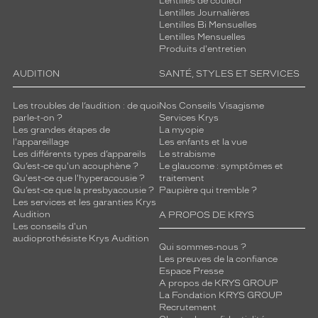
Lentilles de couleur
Lentilles Journalières
Lentilles Bi Mensuelles
Lentilles Mensuelles
Produits d'entretien
AUDITION
SANTÉ, STYLES ET SERVICES
Les troubles de l’audition : de quoi
Nos Conseils Visagisme
parle-t-on ?
Services Krys
Les grandes étapes de
La myopie
l'appareillage
Les enfants et la vue
Les différents types d’appareils
Le strabisme
Qu’est-ce qu'un acouphène ?
Le glaucome : symptômes et
Qu'est-ce que l'hyperacousie ?
traitement
Qu’est-ce que la presbyacousie ?
Paupière qui tremble ?
Les services et les garanties Krys
Audition
A PROPOS DE KRYS
Les conseils d'un
audioprothésiste Krys Audition
Qui sommes-nous ?
Les preuves de la confiance
Espace Presse
A propos de KRYS GROUP
La Fondation KRYS GROUP
Recrutement