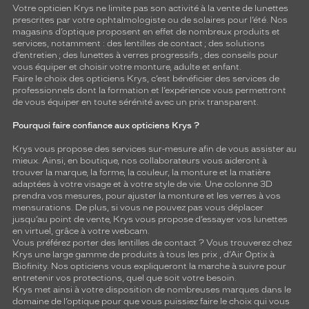
Votre opticien Krys ne limite pas son activité à la vente de
lunettes
prescrites par votre ophtalmologiste ou de
solaires
pour l’été. Nos
magasins d’optique proposent en effet de nombreux produits et
services, notamment : des
lentilles de contact
; des
solutions
d’entretien
; des lunettes à verres progressifs ; des conseils pour
vous équiper et choisir votre monture, adulte et enfant.
Faire le choix des opticiens Krys, c’est bénéficier des services de
professionnels dont la formation et l’expérience vous permettront
de vous équiper en toute sérénité avec un prix transparent.
Pourquoi faire confiance aux opticiens Krys ?
Krys vous propose des services sur-mesure afin de vous assister au
mieux. Ainsi, en boutique, nos collaborateurs vous aideront à
trouver la marque, la forme, la couleur, la monture et la matière
adaptées à votre visage et à votre style de vie. Une colonne 3D
prendra vos mesures, pour ajuster la monture et les verres à vos
mensurations. De plus, si vous ne pouvez pas vous déplacer
jusqu’au point de vente, Krys vous propose d’essayer vos lunettes
en virtuel, grâce à votre webcam.
Vous préférez porter des lentilles de contact ? Vous trouverez chez
Krys une large gamme de produits à tous les prix , d’Air Optix à
Biofinity. Nos opticiens vous expliqueront la marche à suivre pour
entretenir vos protections, quel que soit votre besoin.
Krys met ainsi à votre disposition de nombreuses marques dans le
domaine de l’optique pour que vous puissiez faire le choix qui vous