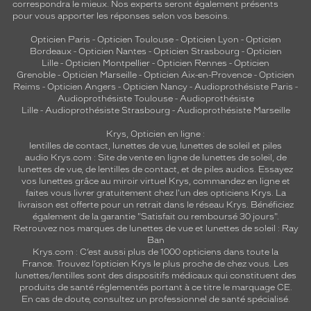
correspondra le mieux. Nos experts seront également présents
pour vous apporter les réponses selon vos besoins.
Opticien Paris
-
Opticien Toulouse
-
Opticien Lyon
-
Opticien
Bordeaux
-
Opticien Nantes
-
Opticien Strasbourg
-
Opticien
Lille
-
Opticien Montpellier
-
Opticien Rennes
-
Opticien
Grenoble
-
Opticien Marseille
-
Opticien Aix-en-Provence
-
Opticien
Reims
-
Opticien Angers
-
Opticien Nancy
-
Audioprothésiste Paris
-
Audioprothésiste Toulouse
-
Audioprothésiste
Lille
-
Audioprothésiste Strasbourg
-
Audioprothésiste Marseille
Krys, Opticien en ligne :
lentilles de contact
,
lunettes de vue
,
lunettes de soleil
et
piles
audio
Krys.com : Site de vente en ligne de lunettes de soleil, de
lunettes de vue, de
lentilles de contact
, et de piles audios. Essayez
vos lunettes grâce au miroir virtuel Krys, commandez en ligne et
faites vous livrer gratuitement chez l'un des opticiens Krys. La
livraison est offerte pour un retrait dans le réseau Krys. Bénéficiez
également de la garantie "Satisfait ou remboursé 30 jours".
Retrouvez nos marques de lunettes de vue et
lunettes de soleil : Ray
Ban
Krys.com : C’est aussi plus de 1000 opticiens dans toute la
France.
Trouvez l’opticien Krys le plus proche de chez vous
. Les
lunettes/lentilles sont des dispositifs médicaux qui constituent des
produits de santé réglementés portant à ce titre le marquage CE.
En cas de doute, consultez un professionnel de santé spécialisé.