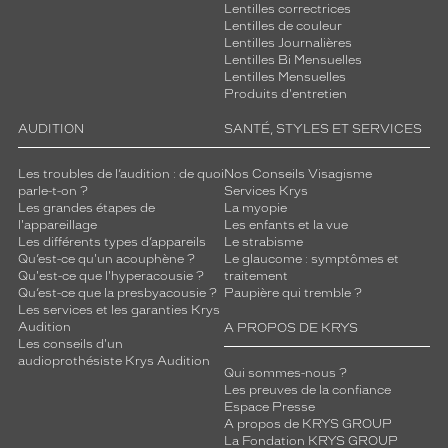
Lentilles correctrices
Lentilles de couleur
Lentilles Journalières
Lentilles Bi Mensuelles
Lentilles Mensuelles
Produits d'entretien
AUDITION
SANTÉ, STYLES ET SERVICES
Les troubles de l’audition : de quoi
Nos Conseils Visagisme
parle-t-on ?
Services Krys
Les grandes étapes de
La myopie
l'appareillage
Les enfants et la vue
Les différents types d’appareils
Le strabisme
Qu’est-ce qu'un acouphène ?
Le glaucome : symptômes et
Qu'est-ce que l'hyperacousie ?
traitement
Qu’est-ce que la presbyacousie ?
Paupière qui tremble ?
Les services et les garanties Krys
Audition
A PROPOS DE KRYS
Les conseils d'un
audioprothésiste Krys Audition
Qui sommes-nous ?
Les preuves de la confiance
Espace Presse
A propos de KRYS GROUP
La Fondation KRYS GROUP