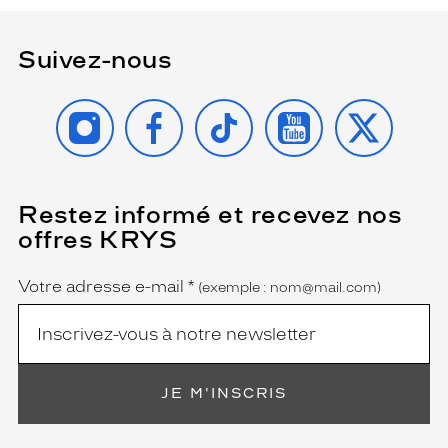
Suivez-nous
INSTAGRAM
FACEBOOK
TIKTOK
YOUTUBE
X
Restez informé et recevez nos
(Ce
champ
offres KRYS
est
Name
obligatoire)
Votre adresse e-mail
*
(exemple : nom@mail.com)
JE M'INSCRIS