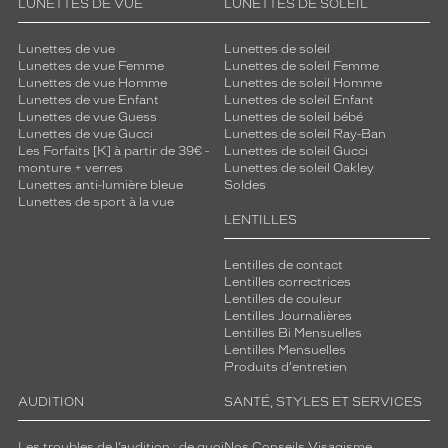
LUNETTES DE VUE
LUNETTES DE SOLEIL
Lunettes de vue
Lunettes de soleil
Lunettes de vue Femme
Lunettes de soleil Femme
Lunettes de vue Homme
Lunettes de soleil Homme
Lunettes de vue Enfant
Lunettes de soleil Enfant
Lunettes de vue Guess
Lunettes de soleil bébé
Lunettes de vue Gucci
Lunettes de soleil Ray-Ban
Les Forfaits [K] à partir de 39€ -
Lunettes de soleil Gucci
monture + verres
Lunettes de soleil Oakley
Lunettes anti-lumière bleue
Soldes
Lunettes de sport à la vue
LENTILLES
Lentilles de contact
Lentilles correctrices
Lentilles de couleur
Lentilles Journalières
Lentilles Bi Mensuelles
Lentilles Mensuelles
Produits d'entretien
AUDITION
SANTÉ, STYLES ET SERVICES
Les troubles de l’audition : de quoi
Nos Conseils Visagisme