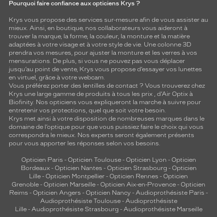
Pourquoi faire confiance aux opticiens Krys ?
Krys vous propose des services sur-mesure afin de vous assister au
mieux. Ainsi, en boutique, nos collaborateurs vous aideront à
trouver la marque, la forme, la couleur, la monture et la matière
adaptées à votre visage et à votre style de vie. Une colonne 3D
prendra vos mesures, pour ajuster la monture et les verres à vos
mensurations. De plus, si vous ne pouvez pas vous déplacer
jusqu’au point de vente, Krys vous propose d’essayer vos lunettes
en virtuel, grâce à votre webcam.
Vous préférez porter des lentilles de contact ? Vous trouverez chez
Krys une large gamme de produits à tous les prix , d’Air Optix à
Biofinity. Nos opticiens vous expliqueront la marche à suivre pour
entretenir vos protections, quel que soit votre besoin.
Krys met ainsi à votre disposition de nombreuses marques dans le
domaine de l’optique pour que vous puissiez faire le choix qui vous
correspondra le mieux. Nos experts seront également présents
pour vous apporter les réponses selon vos besoins.
Opticien Paris
-
Opticien Toulouse
-
Opticien Lyon
-
Opticien
Bordeaux
-
Opticien Nantes
-
Opticien Strasbourg
-
Opticien
Lille
-
Opticien Montpellier
-
Opticien Rennes
-
Opticien
Grenoble
-
Opticien Marseille
-
Opticien Aix-en-Provence
-
Opticien
Reims
-
Opticien Angers
-
Opticien Nancy
-
Audioprothésiste Paris
-
Audioprothésiste Toulouse
-
Audioprothésiste
Lille
-
Audioprothésiste Strasbourg
-
Audioprothésiste Marseille