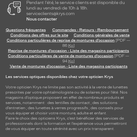
Pendant l'été, le service clients est disponible du
lundi au vendredi de 10h à 18h.
serviceclients@krys.com
Nous contacter
Questions fréquentes
Commandes - Retours - Remboursement
Conditions des offres sur le site
Conditions générales de vente
Conditions particulières de reprise de montures d’occasion
[PDF —
86
Ko
]
Reprise de montures d’occasion - Liste des magasins participants
Conditions particulières de vente de montures d’occasion
[PDF —
94
Ko
]
Vente de montures d’occasion - Liste des magasins participants
Les services optiques disponibles chez votre opticien Krys
Votre opticien Krys ne limite pas son activité à la vente de
lunettes
prescrites par votre ophtalmologiste ou de
solaires
pour l’été. Nos
magasins d’optique proposent en effet de nombreux produits et
services, notamment : des
lentilles de contact
; des
solutions
d’entretien
; des lunettes à verres progressifs ; des conseils pour
vous équiper et choisir votre monture, adulte et enfant.
Faire le choix des opticiens Krys, c’est bénéficier des services de
professionnels dont la formation et l’expérience vous permettront
de vous équiper en toute sérénité avec un prix transparent.