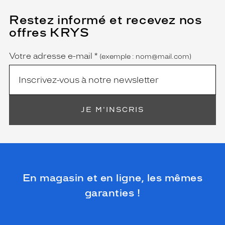
Restez informé et recevez nos
(Ce
champ
offres KRYS
est
Name
obligatoire)
Votre adresse e-mail
*
(exemple : nom@mail.com)
JE M'INSCRIS
En magasin et en ligne, les mêmes
garanties !