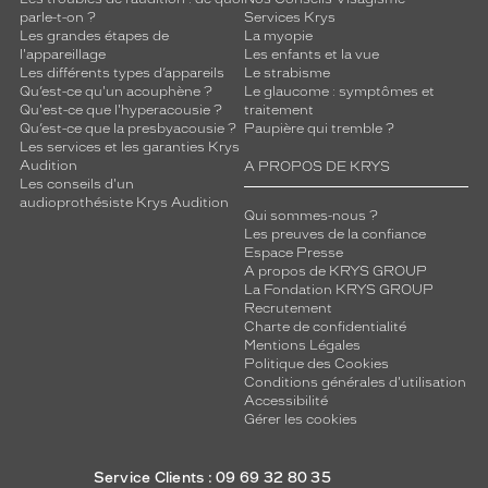
parle-t-on ?
Services Krys
Les grandes étapes de
La myopie
l'appareillage
Les enfants et la vue
Les différents types d’appareils
Le strabisme
Qu’est-ce qu'un acouphène ?
Le glaucome : symptômes et
Qu'est-ce que l'hyperacousie ?
traitement
Qu’est-ce que la presbyacousie ?
Paupière qui tremble ?
Les services et les garanties Krys
Audition
A PROPOS DE KRYS
Les conseils d'un
audioprothésiste Krys Audition
Qui sommes-nous ?
Les preuves de la confiance
Espace Presse
A propos de KRYS GROUP
La Fondation KRYS GROUP
Recrutement
Charte de confidentialité
Mentions Légales
Politique des Cookies
Conditions générales d'utilisation
Accessibilité
Gérer les cookies
Service Clients : 09 69 32 80 35