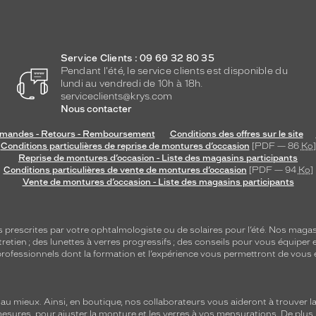
Service Clients : 09 69 32 80 35
Pendant l'été, le service clients est disponible du
lundi au vendredi de 10h à 18h.
serviceclients@krys.com
Nous contacter
andes - Retours - Remboursement
Conditions des offres sur le site
Conditions particulières de reprise de montures d’occasion
[PDF — 86
Ko
]
Reprise de montures d’occasion - Liste des magasins participants
Conditions particulières de vente de montures d’occasion
[PDF — 94
Ko
]
Vente de montures d’occasion - Liste des magasins participants
s
prescrites par votre ophtalmologiste ou de
solaires
pour l’été. Nos magas
tretien
; des lunettes à verres progressifs ; des conseils pour vous équiper e
e professionnels dont la formation et l’expérience vous permettront de vous 
 mieux. Ainsi, en boutique, nos collaborateurs vous aideront à trouver la 
mesures, pour ajuster la monture et les verres à vos mensurations. De plus