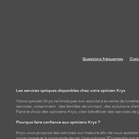
Questions fréquentes
Comm
Les services optiques disponibles chez votre opticien Krys
Votre opticien Krys ne limite pas son activité à la vente de
lunette
services, notamment : des
lentilles de contact
; des
solutions d’en
Faire le choix des opticiens Krys, c’est bénéficier des services d
Pourquoi faire confiance aux opticiens Krys ?
Krys vous propose des services sur-mesure afin de vous assister au
votre visage et à votre style de vie. Une colonne 3D prendra vos 