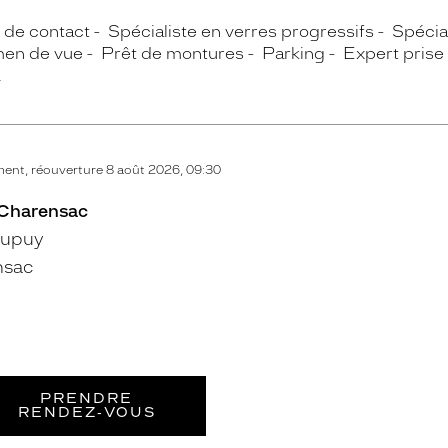
s de contact
Spécialiste en verres progressifs
Spécial
en de vue
Prêt de montures
Parking
Expert prise
A
ent, réouverture 8 août 2026, 09:30
-Charensac
Dupuy
nsac
PRENDRE
RENDEZ‑VOUS