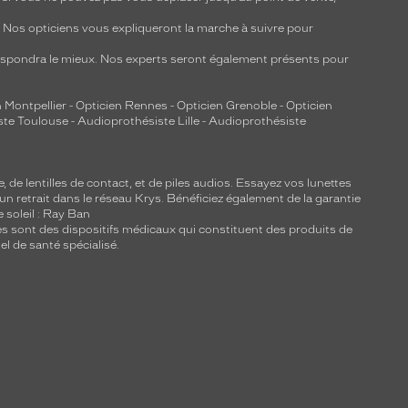
y. Nos opticiens vous expliqueront la marche à suivre pour
respondra le mieux. Nos experts seront également présents pour
 Montpellier
-
Opticien Rennes
-
Opticien Grenoble
-
Opticien
ste Toulouse
-
Audioprothésiste Lille
-
Audioprothésiste
e, de
lentilles de contact
, et de piles audios. Essayez vos lunettes
 un retrait dans le réseau Krys. Bénéficiez également de la garantie
e soleil : Ray Ban
lles sont des dispositifs médicaux qui constituent des produits de
l de santé spécialisé.