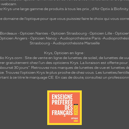
re webcam.
z Krys une large gamme de produits à tous les prix , d’Air Optix à Biofinit
e domaine de l’optique pour que vous puissiez faire le choix qui vous cor
 Bordeaux
-
Opticien Nantes
-
Opticien Strasbourg
-
Opticien Lille
-
Opticien
Opticien Angers
-
Opticien Nancy
-
Audioprothésiste Paris
-
Audioprothési
Strasbourg
-
Audioprothésiste Marseille
Krys, Opticien en ligne :
dio
Krys.com : Site de vente en ligne de lunettes de soleil, de lunettes de vu
rer gratuitement chez l'un des opticiens Krys. La livraison est offerte pour
emboursé 30 jours". Retrouvez nos marques de lunettes de vue et
lunettes d
nce.
Trouvez l’opticien Krys le plus proche de chez vous
. Les lunettes/lenti
tant à ce titre le marquage CE. En cas de doute, consultez un professionne