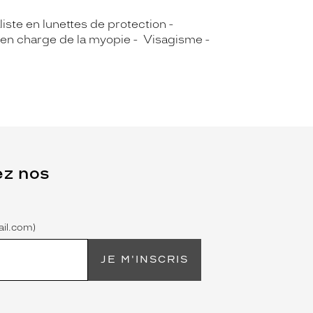
iste en lunettes de protection
 en charge de la myopie
Visagisme
ez nos
il.com)
JE M'INSCRIS