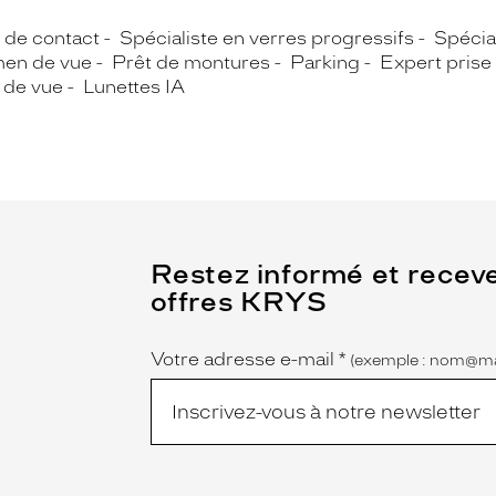
s de contact
Spécialiste en verres progressifs
Spécial
en de vue
Prêt de montures
Parking
Expert prise
 de vue
Lunettes IA
(Ce
Restez informé et recev
champ
offres KRYS
est
Name
obligatoire)
Votre adresse e-mail
*
(exemple : nom@ma