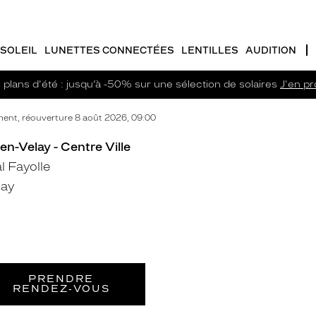
SOLEIL
LUNETTES CONNECTÉES
LENTILLES
AUDITION
plans d'été : jusqu’à -50% sur une sélection de solaires
J'en pro
ent, réouverture 8 août 2026, 09:00
en-Velay - Centre Ville
 Fayolle
lay
PRENDRE
RENDEZ‑VOUS