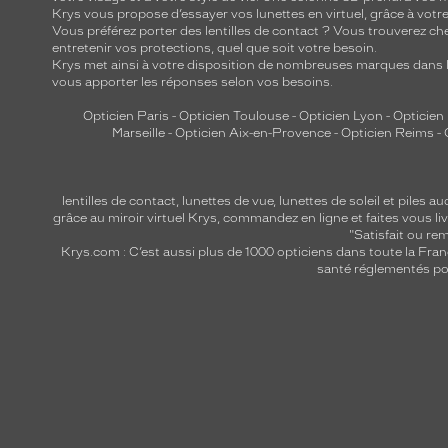
Krys vous propose d’essayer vos lunettes en virtuel, grâce à vot
Vous préférez porter des lentilles de contact ? Vous trouverez che
entretenir vos protections, quel que soit votre besoin.
Krys met ainsi à votre disposition de nombreuses marques dans l
vous apporter les réponses selon vos besoins.
Opticien Paris
-
Opticien Toulouse
-
Opticien Lyon
-
Opticien
Marseille
-
Opticien Aix-en-Provence
-
Opticien Reims
-
lentilles de contact
,
lunettes de vue
,
lunettes de soleil
et
piles au
grâce au miroir virtuel Krys, commandez en ligne et faites vous liv
"Satisfait ou r
Krys.com : C’est aussi plus de 1000 opticiens dans toute la Fra
santé réglementés por