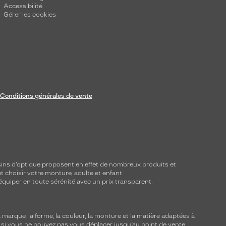
Accessibilité
Gérer les cookies
Conditions générales de vente
ins d’optique proposent en effet de nombreux produits et
t choisir votre monture, adulte et enfant.
équiper en toute sérénité avec un prix transparent.
marque, la forme, la couleur, la monture et la matière adaptées à
, si vous ne pouvez pas vous déplacer jusqu’au point de vente,