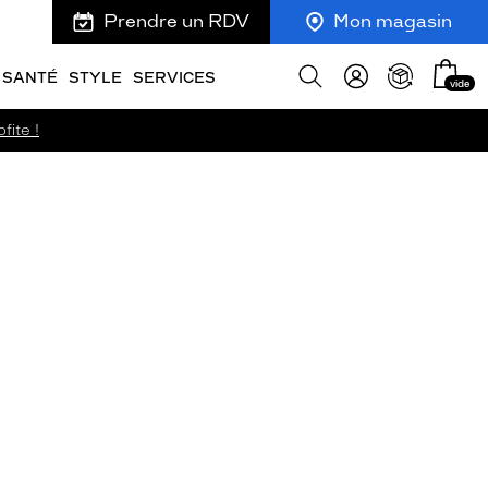
Prendre un RDV
Mon magasin
Mon
Afficher
SANTÉ
STYLE
SERVICES
vide
panie
la
recherche
fite !