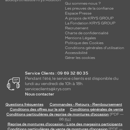
audioprothésiste Krys Audition
Qui sommes-nous ?
Les preuves de la confiance
Espace Presse
A propos de KRYS GROUP
La Fondation KRYS GROUP
Recrutement
Charte de confidentialité
Mentions Légales
Politique des Cookies
Conditions générales d'utilisation
Accessibilité
Gérer les cookies
Service Clients : 09 69 32 80 35
Pendant l'été, le service clients est disponible du
lundi au vendredi de 10h à 18h.
serviceclients@krys.com
Nous contacter
Questions fréquentes
Commandes - Retours - Remboursement
Conditions des offres sur le site
Conditions générales de vente
Conditions particulières de reprise de montures d’occasion
[PDF —
86
Ko
]
Reprise de montures d’occasion - Liste des magasins participants
Conditions particulières de vente de montures d’occasion
[PDF —