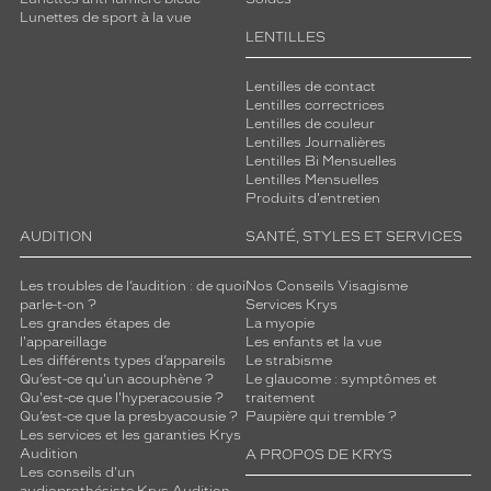
Lunettes de sport à la vue
LENTILLES
Lentilles de contact
Lentilles correctrices
Lentilles de couleur
Lentilles Journalières
Lentilles Bi Mensuelles
Lentilles Mensuelles
Produits d'entretien
AUDITION
SANTÉ, STYLES ET SERVICES
Les troubles de l’audition : de quoi
Nos Conseils Visagisme
parle-t-on ?
Services Krys
Les grandes étapes de
La myopie
l'appareillage
Les enfants et la vue
Les différents types d’appareils
Le strabisme
Qu’est-ce qu'un acouphène ?
Le glaucome : symptômes et
Qu'est-ce que l'hyperacousie ?
traitement
Qu’est-ce que la presbyacousie ?
Paupière qui tremble ?
Les services et les garanties Krys
Audition
A PROPOS DE KRYS
Les conseils d'un