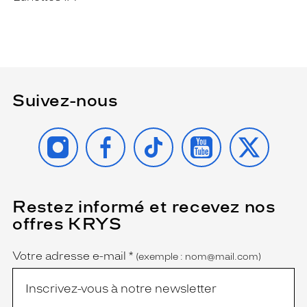
Suivez-nous
INSTAGRAM
FACEBOOK
TIKTOK
YOUTUBE
X
Restez informé et recevez nos
(Ce
champ
offres KRYS
est
Name
obligatoire)
Votre adresse e-mail
*
(exemple : nom@mail.com)