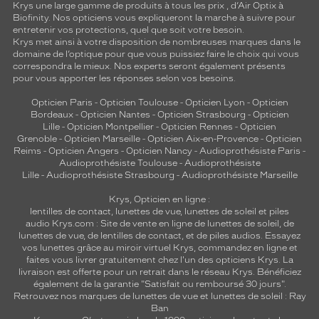
Krys une large gamme de produits à tous les prix , d’Air Optix à
Biofinity. Nos opticiens vous expliqueront la marche à suivre pour
entretenir vos protections, quel que soit votre besoin.
Krys met ainsi à votre disposition de nombreuses marques dans le
domaine de l’optique pour que vous puissiez faire le choix qui vous
correspondra le mieux. Nos experts seront également présents
pour vous apporter les réponses selon vos besoins.
Opticien Paris
-
Opticien Toulouse
-
Opticien Lyon
-
Opticien
Bordeaux
-
Opticien Nantes
-
Opticien Strasbourg
-
Opticien
Lille
-
Opticien Montpellier
-
Opticien Rennes
-
Opticien
Grenoble
-
Opticien Marseille
-
Opticien Aix-en-Provence
-
Opticien
Reims
-
Opticien Angers
-
Opticien Nancy
-
Audioprothésiste Paris
-
Audioprothésiste Toulouse
-
Audioprothésiste
Lille
-
Audioprothésiste Strasbourg
-
Audioprothésiste Marseille
Krys, Opticien en ligne :
lentilles de contact
,
lunettes de vue
,
lunettes de soleil
et
piles
audio
Krys.com : Site de vente en ligne de lunettes de soleil, de
lunettes de vue, de
lentilles de contact
, et de piles audios. Essayez
vos lunettes grâce au miroir virtuel Krys, commandez en ligne et
faites vous livrer gratuitement chez l'un des opticiens Krys. La
livraison est offerte pour un retrait dans le réseau Krys. Bénéficiez
également de la garantie "Satisfait ou remboursé 30 jours".
Retrouvez nos marques de lunettes de vue et
lunettes de soleil : Ray
Ban