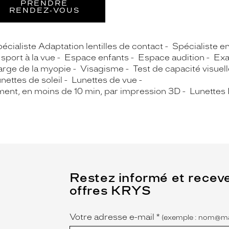
PRENDRE
RENDEZ‑VOUS
écialiste Adaptation lentilles de contact
Spécialiste e
sport à la vue
Espace enfants
Espace audition
Exa
arge de la myopie
Visagisme
Test de capacité visuelle
nettes de soleil
Lunettes de vue
ment, en moins de 10 min, par impression 3D
Lunettes 
(Ce
Restez informé et recev
champ
offres KRYS
est
Name
obligatoire)
Votre adresse e-mail
*
(exemple : nom@ma