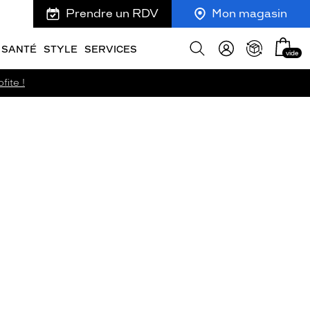
Prendre un RDV
Mon magasin
Mon
Afficher
SANTÉ
STYLE
SERVICES
vide
panie
la
recherche
fite !