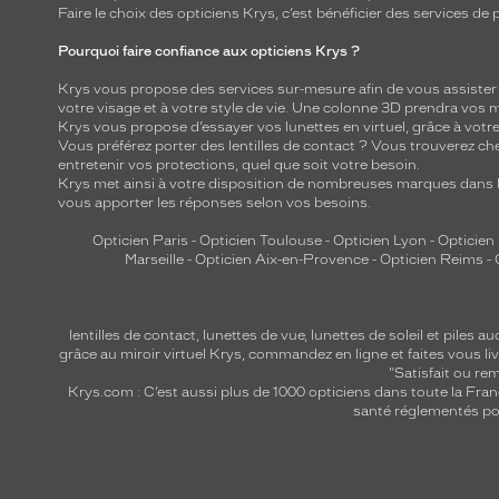
Faire le choix des opticiens Krys, c’est bénéficier des services d
Pourquoi faire confiance aux opticiens Krys ?
Krys vous propose des services sur-mesure afin de vous assister au
votre visage et à votre style de vie. Une colonne 3D prendra vos 
Krys vous propose d’essayer vos lunettes en virtuel, grâce à vot
Vous préférez porter des lentilles de contact ? Vous trouverez che
entretenir vos protections, quel que soit votre besoin.
Krys met ainsi à votre disposition de nombreuses marques dans l
vous apporter les réponses selon vos besoins.
Opticien Paris
-
Opticien Toulouse
-
Opticien Lyon
-
Opticien
Marseille
-
Opticien Aix-en-Provence
-
Opticien Reims
-
lentilles de contact
,
lunettes de vue
,
lunettes de soleil
et
piles au
grâce au miroir virtuel Krys, commandez en ligne et faites vous liv
"Satisfait ou r
Krys.com : C’est aussi plus de 1000 opticiens dans toute la Fra
santé réglementés por