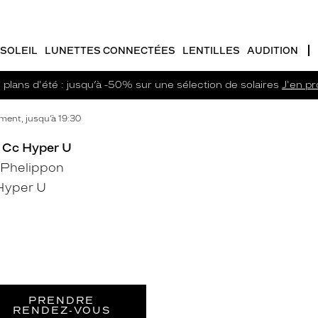
SOLEIL
LUNETTES CONNECTÉES
LENTILLES
AUDITION
plans d'été : jusqu’à -50% sur une sélection de solaires
J'en pro
ent, jusqu’à 19:30
- Cc Hyper U
 Phelippon
Hyper U
PRENDRE
RENDEZ‑VOUS