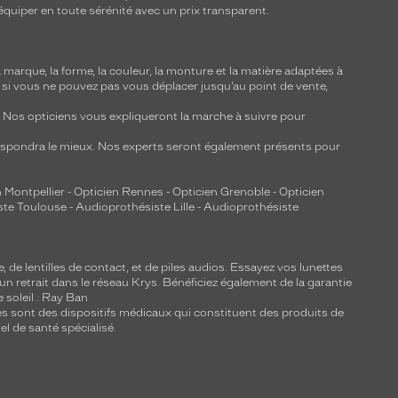
équiper en toute sérénité avec un prix transparent.
marque, la forme, la couleur, la monture et la matière adaptées à
, si vous ne pouvez pas vous déplacer jusqu’au point de vente,
y. Nos opticiens vous expliqueront la marche à suivre pour
respondra le mieux. Nos experts seront également présents pour
 Montpellier
-
Opticien Rennes
-
Opticien Grenoble
-
Opticien
ste Toulouse
-
Audioprothésiste Lille
-
Audioprothésiste
e, de
lentilles de contact
, et de piles audios. Essayez vos lunettes
 un retrait dans le réseau Krys. Bénéficiez également de la garantie
e soleil : Ray Ban
lles sont des dispositifs médicaux qui constituent des produits de
l de santé spécialisé.