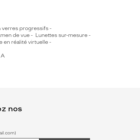
n verres progressifs
men de vue
Lunettes sur-mesure
 en réalité virtuelle
IA
ez nos
il.com)