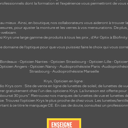
e professionnels dont la formation et l’expérience vous permettront de vous 
 mieux. Ainsi, en boutique, nos collaborateurs vous aideront à trouver la 
mesures, pour ajuster la monture et les verres à vos mensurations. De plus
re webcam.
z Krys une large gamme de produits à tous les prix , d’Air Optix à Biofinit
e domaine de l’optique pour que vous puissiez faire le choix qui vous cor
 Bordeaux
-
Opticien Nantes
-
Opticien Strasbourg
-
Opticien Lille
-
Opticien
Opticien Angers
-
Opticien Nancy
-
Audioprothésiste Paris
-
Audioprothési
Strasbourg
-
Audioprothésiste Marseille
Krys, Opticien en ligne :
dio
Krys.com : Site de vente en ligne de lunettes de soleil, de lunettes de vu
rer gratuitement chez l'un des opticiens Krys. La livraison est offerte pour
emboursé 30 jours". Retrouvez nos marques de lunettes de vue et
lunettes d
nce.
Trouvez l’opticien Krys le plus proche de chez vous
. Les lunettes/lenti
tant à ce titre le marquage CE. En cas de doute, consultez un professionne