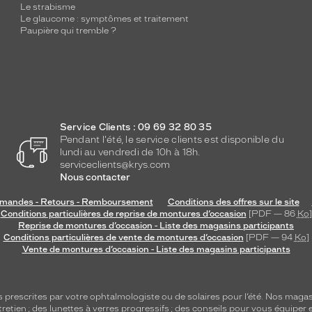
Le strabisme
Le glaucome : symptômes et traitement
Paupière qui tremble ?
Service Clients : 09 69 32 80 35
Pendant l'été, le service clients est disponible du
lundi au vendredi de 10h à 18h.
serviceclients@krys.com
Nous contacter
andes - Retours - Remboursement
Conditions des offres sur le site
Conditions particulières de reprise de montures d’occasion
[PDF — 86
Ko
]
Reprise de montures d’occasion - Liste des magasins participants
Conditions particulières de vente de montures d’occasion
[PDF — 94
Ko
]
Vente de montures d’occasion - Liste des magasins participants
s
prescrites par votre ophtalmologiste ou de
solaires
pour l’été. Nos magas
tretien
; des lunettes à verres progressifs ; des conseils pour vous équiper e