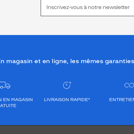
n magasin et en ligne, les mêmes garanties
N EN MAGASIN
LIVRAISON RAPIDE*
ENTRETIEN
ATUITE