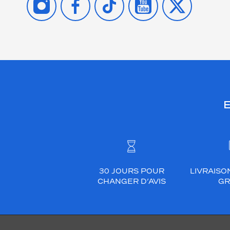
E
30 JOURS POUR
LIVRAISO
CHANGER D’AVIS
GR