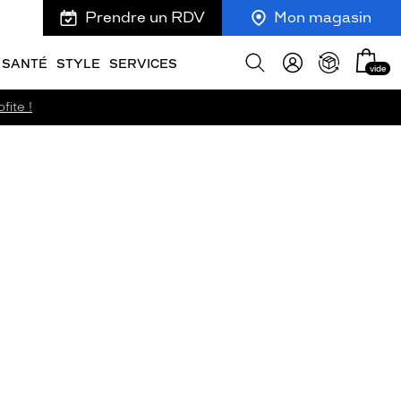
Prendre un RDV
Mon magasin
Mon
Afficher
SANTÉ
STYLE
SERVICES
vide
panie
la
recherche
fite !