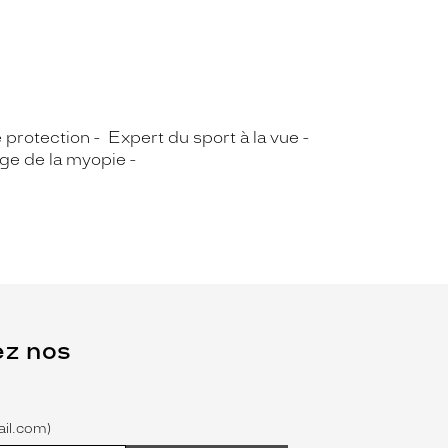
e protection
Expert du sport à la vue
rge de la myopie
ez nos
il.com)