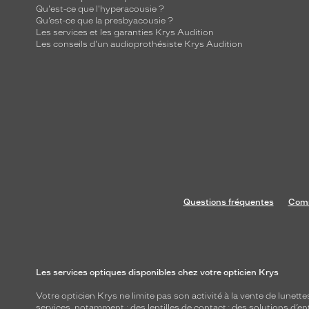
Qu'est-ce que l'hyperacousie ?
Qu’est-ce que la presbyacousie ?
Les services et les garanties Krys Audition
Les conseils d'un audioprothésiste Krys Audition
Questions fréquentes
Comm
Les services optiques disponibles chez votre opticien Krys
Votre opticien Krys ne limite pas son activité à la vente de
lunette
services, notamment : des
lentilles de contact
; des
solutions d’en