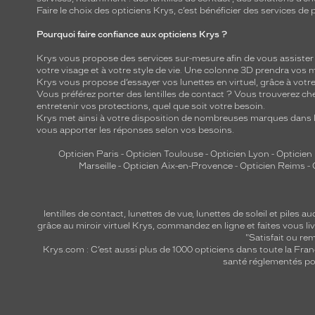
Faire le choix des opticiens Krys, c’est bénéficier des services d
Pourquoi faire confiance aux opticiens Krys ?
Krys vous propose des services sur-mesure afin de vous assister au
votre visage et à votre style de vie. Une colonne 3D prendra vos 
Krys vous propose d’essayer vos lunettes en virtuel, grâce à vot
Vous préférez porter des lentilles de contact ? Vous trouverez che
entretenir vos protections, quel que soit votre besoin.
Krys met ainsi à votre disposition de nombreuses marques dans l
vous apporter les réponses selon vos besoins.
Opticien Paris
-
Opticien Toulouse
-
Opticien Lyon
-
Opticien
Marseille
-
Opticien Aix-en-Provence
-
Opticien Reims
-
lentilles de contact
,
lunettes de vue
,
lunettes de soleil
et
piles au
grâce au miroir virtuel Krys, commandez en ligne et faites vous liv
"Satisfait ou r
Krys.com : C’est aussi plus de 1000 opticiens dans toute la Fra
santé réglementés por