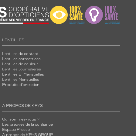
LENTILLES
Lentilles de contact
Lentilles correctrices
Lentilles de couleur
Lentilles Journalières
Lentilles Bi Mensuelles
Lentilles Mensuelles
Produits d'entretien
A PROPOS DE KRYS
Qui sommes-nous ?
Les preuves de la confiance
Espace Presse
A propos de KRYS GROUP