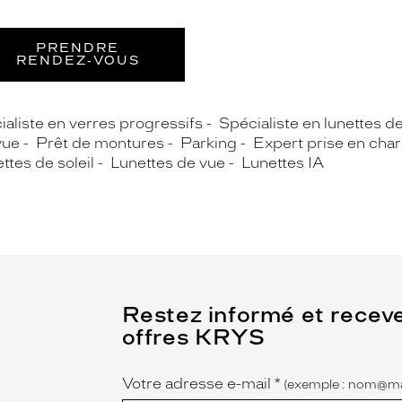
PRENDRE
RENDEZ‑VOUS
ialiste en verres progressifs
Spécialiste en lunettes d
vue
Prêt de montures
Parking
Expert prise en cha
ttes de soleil
Lunettes de vue
Lunettes IA
(Ce
Restez informé et recev
champ
offres KRYS
est
Name
obligatoire)
Votre adresse e-mail
*
(exemple : nom@ma