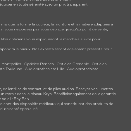
équiper en toute sérénité avec un prix transparent.
marque, la forme, la couleur, la monture et la matière adaptées à
, si vous ne pouvez pas vous déplacer jusqu’au point de vente,
y. Nos opticiens vous expliqueront la marche à suivre pour
respondra le mieux. Nos experts seront également présents pour
 Montpellier
-
Opticien Rennes
-
Opticien Grenoble
-
Opticien
ste Toulouse
-
Audioprothésiste Lille
-
Audioprothésiste
e, de
lentilles de contact
, et de piles audios. Essayez vos lunettes
 un retrait dans le réseau Krys. Bénéficiez également de la garantie
e soleil : Ray Ban
lles sont des dispositifs médicaux qui constituent des produits de
l de santé spécialisé.