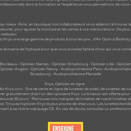
e professionnels dont la formation et l’expérience vous permettront de vous 
 mieux. Ainsi, en boutique, nos collaborateurs vous aideront à trouver la 
mesures, pour ajuster la monture et les verres à vos mensurations. De plus
re webcam.
z Krys une large gamme de produits à tous les prix , d’Air Optix à Biofinit
e domaine de l’optique pour que vous puissiez faire le choix qui vous cor
 Bordeaux
-
Opticien Nantes
-
Opticien Strasbourg
-
Opticien Lille
-
Opticien
Opticien Angers
-
Opticien Nancy
-
Audioprothésiste Paris
-
Audioprothési
Strasbourg
-
Audioprothésiste Marseille
Krys, Opticien en ligne :
dio
Krys.com : Site de vente en ligne de lunettes de soleil, de lunettes de vu
rer gratuitement chez l'un des opticiens Krys. La livraison est offerte pour
emboursé 30 jours". Retrouvez nos marques de lunettes de vue et
lunettes d
nce.
Trouvez l’opticien Krys le plus proche de chez vous
. Les lunettes/lenti
tant à ce titre le marquage CE. En cas de doute, consultez un professionne