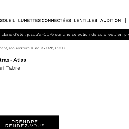
SOLEIL
LUNETTES CONNECTÉES
LENTILLES
AUDITION
plans d'été : jusqu’à -50% sur une sélection de solaires
J'en pro
ent, réouverture 10 août 2026, 09:00
ras - Atlas
ri Fabre
PRENDRE
RENDEZ‑VOUS