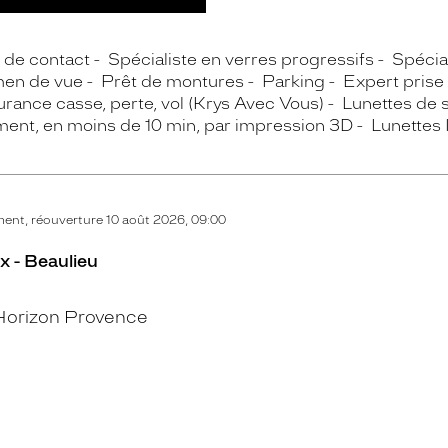
s de contact
Spécialiste en verres progressifs
Spécial
en de vue
Prêt de montures
Parking
Expert prise
rance casse, perte, vol (Krys Avec Vous)
Lunettes de s
ment, en moins de 10 min, par impression 3D
Lunettes 
ent, réouverture 10 août 2026, 09:00
x - Beaulieu
Horizon Provence