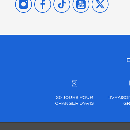
E
30 JOURS POUR
LIVRAISO
CHANGER D’AVIS
GR