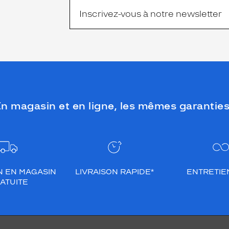
n magasin et en ligne, les mêmes garanties
N EN MAGASIN
LIVRAISON RAPIDE*
ENTRETIEN
ATUITE