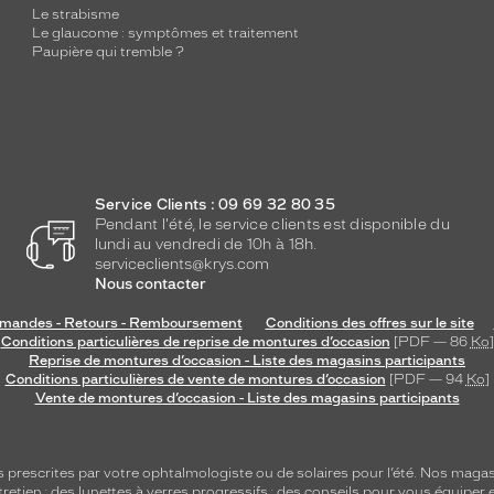
Le strabisme
Le glaucome : symptômes et traitement
Paupière qui tremble ?
Service Clients : 09 69 32 80 35
Pendant l'été, le service clients est disponible du
lundi au vendredi de 10h à 18h.
serviceclients@krys.com
Nous contacter
andes - Retours - Remboursement
Conditions des offres sur le site
Conditions particulières de reprise de montures d’occasion
[PDF — 86
Ko
]
Reprise de montures d’occasion - Liste des magasins participants
Conditions particulières de vente de montures d’occasion
[PDF — 94
Ko
]
Vente de montures d’occasion - Liste des magasins participants
s
prescrites par votre ophtalmologiste ou de
solaires
pour l’été. Nos magas
tretien
; des lunettes à verres progressifs ; des conseils pour vous équiper e